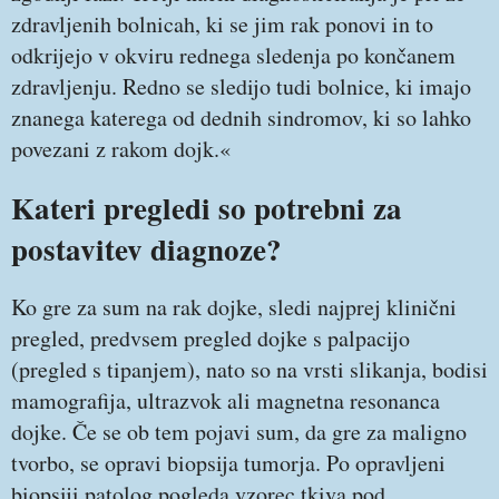
zdravljenih bolnicah, ki se jim rak ponovi in to
odkrijejo v okviru rednega sledenja po končanem
zdravljenju. Redno se sledijo tudi bolnice, ki imajo
znanega katerega od dednih sindromov, ki so lahko
povezani z rakom dojk.«
Kateri pregledi so potrebni za
postavitev diagnoze?
Ko gre za sum na rak dojke, sledi najprej klinični
pregled, predvsem pregled dojke s palpacijo
(pregled s tipanjem), nato so na vrsti slikanja, bodisi
mamografija, ultrazvok ali magnetna resonanca
dojke. Če se ob tem pojavi sum, da gre za maligno
tvorbo, se opravi biopsija tumorja. Po opravljeni
biopsiji patolog pogleda vzorec tkiva pod