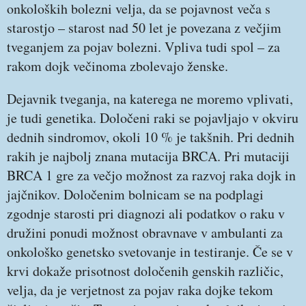
onkoloških bolezni velja, da se pojavnost veča s
starostjo – starost nad 50 let je povezana z večjim
tveganjem za pojav bolezni. Vpliva tudi spol – za
rakom dojk večinoma zbolevajo ženske.
Dejavnik tveganja, na katerega ne moremo vplivati,
je tudi genetika. Določeni raki se pojavljajo v okviru
dednih sindromov, okoli 10 % je takšnih. Pri dednih
rakih je najbolj znana mutacija BRCA. Pri mutaciji
BRCA 1 gre za večjo možnost za razvoj raka dojk in
jajčnikov. Določenim bolnicam se na podplagi
zgodnje starosti pri diagnozi ali podatkov o raku v
družini ponudi možnost obravnave v ambulanti za
onkološko genetsko svetovanje in testiranje. Če se v
krvi dokaže prisotnost določenih genskih različic,
velja, da je verjetnost za pojav raka dojke tekom