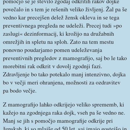
pomočjo se je število zgodaj odkritih rakov dojke
povečalo in s tem je rešenih veliko življenj. Žal pa še
vedno kar precejšen delež žensk okleva in se tega
preventivnega pregleda ne udeleži. Precej tudi »po
zaslugi« dezinformacij, ki krožijo na družabnih
omrežjih in spletu na sploh. Zato na tem mestu
ponovno poudarjamo pomen udeleževanja
preventivnih pregledov z mamografijo, saj bo le tako
morebitni rak odkrit v dovolj zgodnji fazi.
Zdravljenje bo tako potekalo manj intenzivno, dojka
bo v večji meri ohranjena, možnosti za ozdravitev
pa bodo večje.
Z mamografijo lahko odkrijejo veliko sprememb, ki
kažejo na zgodnjega raka dojk, vseh pa še vedno ne.
Manj se jih s pomočjo mamografije odkrije pri
ženskah, ki so mlajše od 50 let, saj imajo gostejšo in