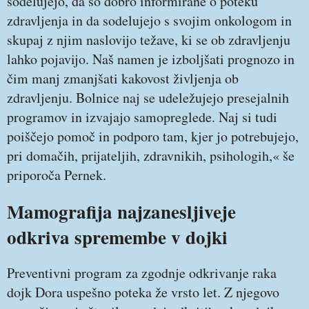
sodelujejo, da so dobro informirane o poteku
zdravljenja in da sodelujejo s svojim onkologom in
skupaj z njim naslovijo težave, ki se ob zdravljenju
lahko pojavijo. Naš namen je izboljšati prognozo in
čim manj zmanjšati kakovost življenja ob
zdravljenju. Bolnice naj se udeležujejo presejalnih
programov in izvajajo samopreglede. Naj si tudi
poiščejo pomoč in podporo tam, kjer jo potrebujejo,
pri domačih, prijateljih, zdravnikih, psihologih,« še
priporoča Pernek.
Mamografija najzanesljiveje
odkriva spremembe v dojki
Preventivni program za zgodnje odkrivanje raka
dojk Dora uspešno poteka že vrsto let. Z njegovo