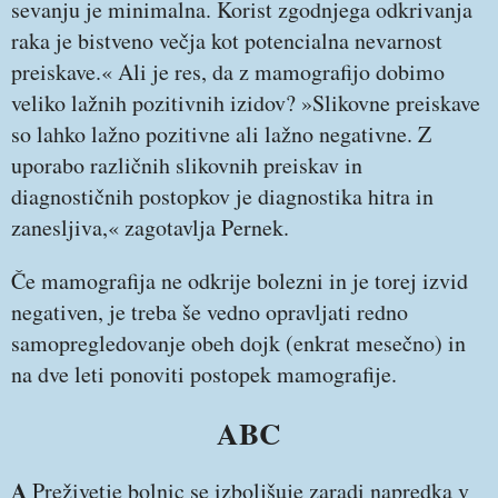
sevanju je minimalna. Korist zgodnjega odkrivanja
raka je bistveno večja kot potencialna nevarnost
preiskave.« Ali je res, da z mamografijo dobimo
veliko lažnih pozitivnih izidov? »Slikovne preiskave
so lahko lažno pozitivne ali lažno negativne. Z
uporabo različnih slikovnih preiskav in
diagnostičnih postopkov je diagnostika hitra in
zanesljiva,« zagotavlja Pernek.
Če mamografija ne odkrije bolezni in je torej izvid
negativen, je treba še vedno opravljati redno
samopregledovanje obeh dojk (enkrat mesečno) in
na dve leti ponoviti postopek mamografije.
ABC
A
Preživetje bolnic se izboljšuje zaradi napredka v