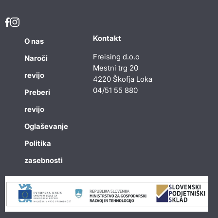
Kontakt
O nas
Freising d.o.o
Naroči
Mestni trg 20
revijo
4220 Škofja Loka
04/51 55 880
Preberi
revijo
Oglaševanje
Politika
zasebnosti