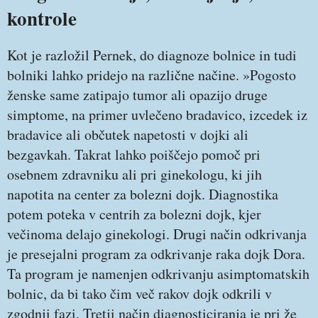
kontrole
Kot je razložil Pernek, do diagnoze bolnice in tudi
bolniki lahko pridejo na različne načine. »Pogosto
ženske same zatipajo tumor ali opazijo druge
simptome, na primer uvlečeno bradavico, izcedek iz
bradavice ali občutek napetosti v dojki ali
bezgavkah. Takrat lahko poiščejo pomoč pri
osebnem zdravniku ali pri ginekologu, ki jih
napotita na center za bolezni dojk. Diagnostika
potem poteka v centrih za bolezni dojk, kjer
večinoma delajo ginekologi. Drugi način odkrivanja
je presejalni program za odkrivanje raka dojk Dora.
Ta program je namenjen odkrivanju asimptomatskih
bolnic, da bi tako čim več rakov dojk odkrili v
zgodnji fazi. Tretji način diagnosticiranja je pri že