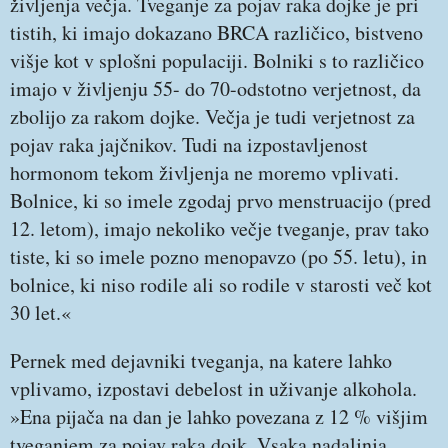
življenja večja. Tveganje za pojav raka dojke je pri
tistih, ki imajo dokazano BRCA različico, bistveno
višje kot v splošni populaciji. Bolniki s to različico
imajo v življenju 55- do 70-odstotno verjetnost, da
zbolijo za rakom dojke. Večja je tudi verjetnost za
pojav raka jajčnikov. Tudi na izpostavljenost
hormonom tekom življenja ne moremo vplivati.
Bolnice, ki so imele zgodaj prvo menstruacijo (pred
12. letom), imajo nekoliko večje tveganje, prav tako
tiste, ki so imele pozno menopavzo (po 55. letu), in
bolnice, ki niso rodile ali so rodile v starosti več kot
30 let.«
Pernek med dejavniki tveganja, na katere lahko
vplivamo, izpostavi debelost in uživanje alkohola.
»Ena pijača na dan je lahko povezana z 12 % višjim
tveganjem za pojav raka dojk. Vsaka nadaljnja