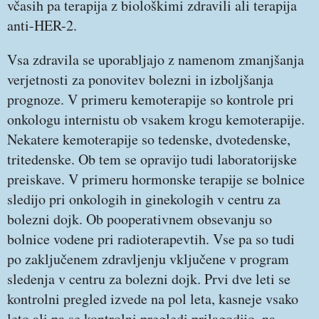
včasih pa terapija z biološkimi zdravili ali terapija
anti-HER-2.
Vsa zdravila se uporabljajo z namenom zmanjšanja
verjetnosti za ponovitev bolezni in izboljšanja
prognoze. V primeru kemoterapije so kontrole pri
onkologu internistu ob vsakem krogu kemoterapije.
Nekatere kemoterapije so tedenske, dvotedenske,
tritedenske. Ob tem se opravijo tudi laboratorijske
preiskave. V primeru hormonske terapije se bolnice
sledijo pri onkologih in ginekologih v centru za
bolezni dojk. Ob pooperativnem obsevanju so
bolnice vodene pri radioterapevtih. Vse pa so tudi
po zaključenem zdravljenju vključene v program
sledenja v centru za bolezni dojk. Prvi dve leti se
kontrolni pregled izvede na pol leta, kasneje vsako
leto ali pa se kontrolni pregledi prilagodijo, na