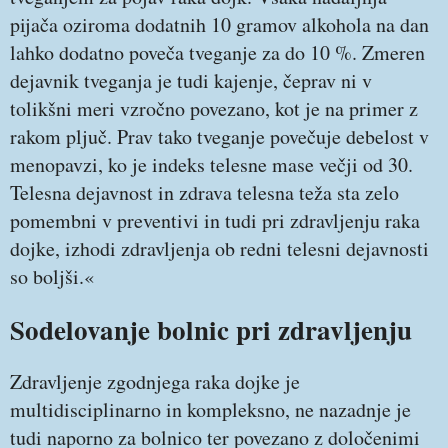
pijača oziroma dodatnih 10 gramov alkohola na dan
lahko dodatno poveča tveganje za do 10 %. Zmeren
dejavnik tveganja je tudi kajenje, čeprav ni v
tolikšni meri vzročno povezano, kot je na primer z
rakom pljuč. Prav tako tveganje povečuje debelost v
menopavzi, ko je indeks telesne mase večji od 30.
Telesna dejavnost in zdrava telesna teža sta zelo
pomembni v preventivi in tudi pri zdravljenju raka
dojke, izhodi zdravljenja ob redni telesni dejavnosti
so boljši.«
Sodelovanje bolnic pri zdravljenju
Zdravljenje zgodnjega raka dojke je
multidisciplinarno in kompleksno, ne nazadnje je
tudi naporno za bolnico ter povezano z določenimi