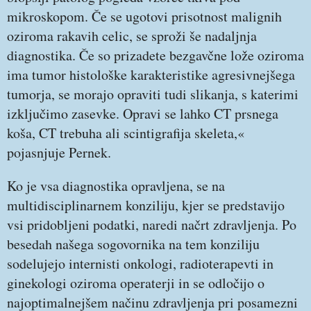
mikroskopom. Če se ugotovi prisotnost malignih
oziroma rakavih celic, se sproži še nadaljnja
diagnostika. Če so prizadete bezgavčne lože oziroma
ima tumor histološke karakteristike agresivnejšega
tumorja, se morajo opraviti tudi slikanja, s katerimi
izključimo zasevke. Opravi se lahko CT prsnega
koša, CT trebuha ali scintigrafija skeleta,«
pojasnjuje Pernek.
Ko je vsa diagnostika opravljena, se na
multidisciplinarnem konziliju, kjer se predstavijo
vsi pridobljeni podatki, naredi načrt zdravljenja. Po
besedah našega sogovornika na tem konziliju
sodelujejo internisti onkologi, radioterapevti in
ginekologi oziroma operaterji in se odločijo o
najoptimalnejšem načinu zdravljenja pri posamezni