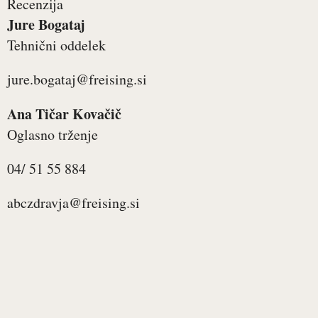
Recenzija
Jure Bogataj
Tehnični oddelek
jure.bogataj@freising.si
Ana Tičar Kovačič
Oglasno trženje
04/ 51 55 884
abczdravja@freising.si