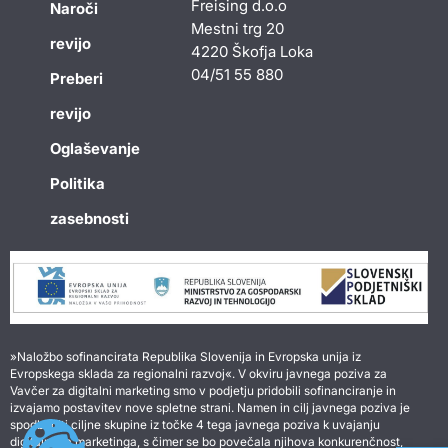
Freising d.o.o
Naroči
Mestni trg 20
revijo
4220 Škofja Loka
04/51 55 880
Preberi
revijo
Oglaševanje
Politika
zasebnosti
»Naložbo sofinancirata Republika Slovenija in Evropska unija iz
Evropskega sklada za regionalni razvoj«. V okviru javnega poziva za
Vavčer za digitalni marketing smo v podjetju pridobili sofinanciranje in
izvajamo postavitev nove spletne strani. Namen in cilj javnega poziva je
spodbuditi ciljne skupine iz točke 4 tega javnega poziva k uvajanju
digitalnega marketinga, s čimer se bo povečala njihova konkurenčnost,