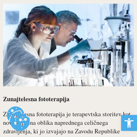
Zunajtelesna fototerapija
Zunajtelesna fototerapija je terapevtska storitev kot
Open 
nova uspešna oblika naprednega celičnega
zdravljenja, ki jo izvajajo na Zavodu Republike