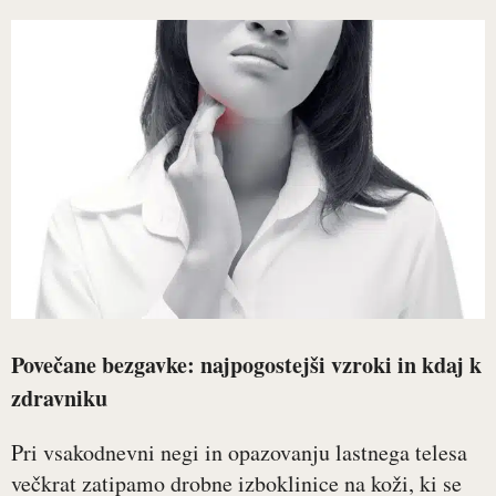
Povečane bezgavke: najpogostejši vzroki in kdaj k
zdravniku
Pri vsakodnevni negi in opazovanju lastnega telesa
večkrat zatipamo drobne izboklinice na koži, ki se