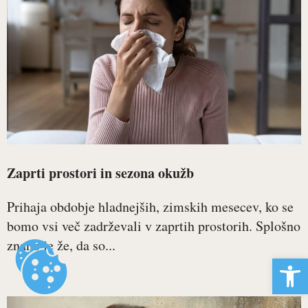
Zaprti prostori in sezona okužb
Prihaja obdobje hladnejših, zimskih mesecev, ko se
bomo vsi več zadrževali v zaprtih prostorih. Splošno
znano je že, da so...
Open 