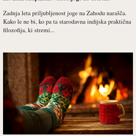
Zadnja leta priljubljenost joge na Zahodu narašča.
Kako le ne bi, ko pa ta starodavna indijska praktična
filozofija, ki stremi...