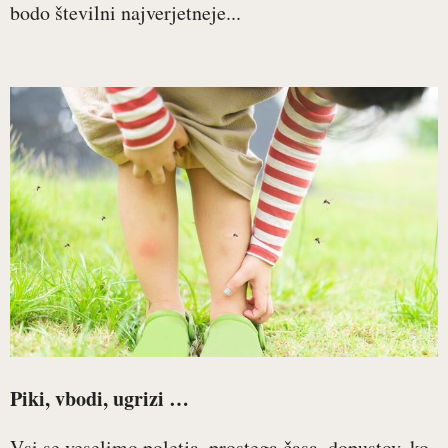
bodo številni najverjetneje...
Piki, vbodi, ugrizi …
Vsi se veselimo poletja, prostega časa, dopustov, ko