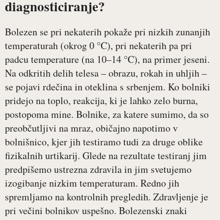
diagnosticiranje?
Bolezen se pri nekaterih pokaže pri nizkih zunanjih
temperaturah (okrog 0 °C), pri nekaterih pa pri
padcu temperature (na 10–14 °C), na primer jeseni.
Na odkritih delih telesa – obrazu, rokah in uhljih –
se pojavi rdečina in oteklina s srbenjem. Ko bolniki
pridejo na toplo, reakcija, ki je lahko zelo burna,
postopoma mine. Bolnike, za katere sumimo, da so
preobčutljivi na mraz, običajno napotimo v
bolnišnico, kjer jih testiramo tudi za druge oblike
fizikalnih urtikarij. Glede na rezultate testiranj jim
predpišemo ustrezna zdravila in jim svetujemo
izogibanje nizkim temperaturam. Redno jih
spremljamo na kontrolnih pregledih. Zdravljenje je
pri večini bolnikov uspešno. Bolezenski znaki