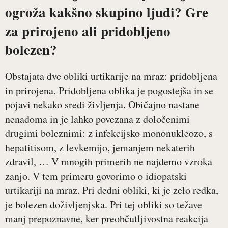
ogroža kakšno skupino ljudi? Gre
za prirojeno ali pridobljeno
bolezen?
Obstajata dve obliki urtikarije na mraz: pridobljena
in prirojena. Pridobljena oblika je pogostejša in se
pojavi nekako sredi življenja. Običajno nastane
nenadoma in je lahko povezana z določenimi
drugimi boleznimi: z infekcijsko mononukleozo, s
hepatitisom, z levkemijo, jemanjem nekaterih
zdravil, … V mnogih primerih ne najdemo vzroka
zanjo. V tem primeru govorimo o idiopatski
urtikariji na mraz. Pri dedni obliki, ki je zelo redka,
je bolezen doživljenjska. Pri tej obliki so težave
manj prepoznavne, ker preobčutljivostna reakcija