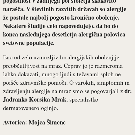
pogostnost v zadnjega pol stoletja skokovito
narašča. V številnih razvitih državah so alergije
že postale najbolj pogosto kronično obolenje.
Nekatere študije celo napovedujejo, da bo do
konca naslednjega desetletja alergična polovica
svetovne populacije.
Eno od zelo »zmuzljivih« alergijskih obolenj je
preobčutljivost na mraz. Čeprav jo je razmeroma
lahko dokazati, mnogo ljudi s težavami sploh ne
poišče zdravniške pomoči. O vzrokih, simptomih in
dr.
zdravljenju alergije na mraz smo se pogovarjali z
Jadranko Korsika Mrak
, specialistko
dermatovenerologinjo.
Avtorica: Mojca Šimenc