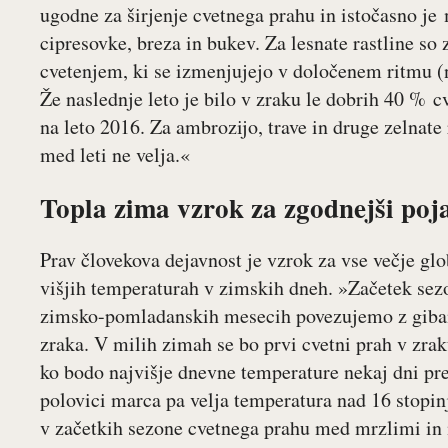
ugodne za širjenje cvetnega prahu in istočasno je 
cipresovke, breza in bukev. Za lesnate rastline s
cvetenjem, ki se izmenjujejo v določenem ritmu (n
Že naslednje leto je bilo v zraku le dobrih 40 % c
na leto 2016. Za ambrozijo, trave in druge zelnate 
med leti ne velja.«
Topla zima vzrok za zgodnejši poja
Prav človekova dejavnost je vzrok za vse večje glo
višjih temperaturah v zimskih dneh. »Začetek sez
zimsko-pomladanskih mesecih povezujemo z gib
zraka. V milih zimah se bo prvi cvetni prah v zraku
ko bodo najvišje dnevne temperature nekaj dni pres
polovici marca pa velja temperatura nad 16 stopinj
v začetkih sezone cvetnega prahu med mrzlimi in