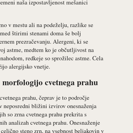
premeni naša izpostavljenost mešanici
smo v mestu ali na podeželju, razlike se
k med štirimi stenami doma še bolj
rnem prezračevanju. Alergeni, ki se
oj astme, medtem ko je občutljivost na
 nahodom, redkeje so sprožilec astme. Cela
ijo alergijsko vnetje.
 morfologijo cvetnega prahu
cvetnega prahu, čeprav je to področje
v neposredni bližini izvirov onesnaženja
ih so zrna cvetnega prahu prekrita s
nih analizah cvetnega prahu. Onesnaženje
celično steno zrn, na vsebnost beljakovin v