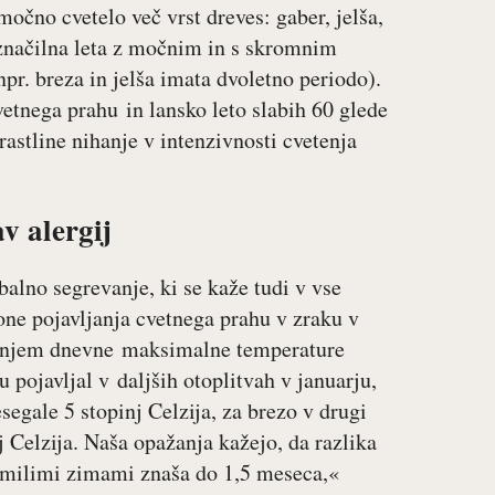
močno cvetelo več vrst dreves: gaber, jelša,
o značilna leta z močnim in s skromnim
pr. breza in jelša imata dvoletno periodo).
vetnega prahu in lansko leto slabih 60 glede
rastline nihanje v intenzivnosti cvetenja
v alergij
balno segrevanje, ki se kaže tudi v vse
one pojavljanja cvetnega prahu v zraku v
anjem dnevne maksimalne temperature
 pojavljal v daljših otoplitvah v januarju,
egale 5 stopinj Celzija, za brezo v drugi
 Celzija. Naša opažanja kažejo, da razlika
 milimi zimami znaša do 1,5 meseca,«