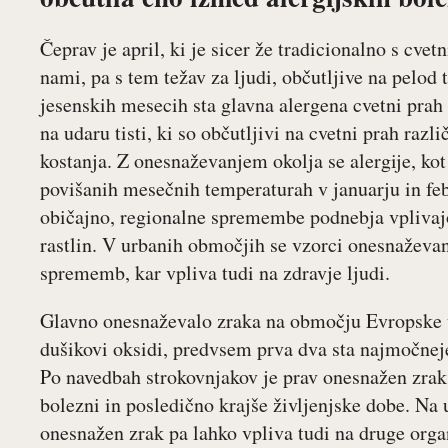
Čeprav je april, ki je sicer že tradicionalno s c
nami, pa s tem težav za ljudi, občutljive na pelod 
jesenskih mesecih sta glavna alergena cvetni prah 
na udaru tisti, ki so občutljivi na cvetni prah razli
kostanja. Z onesnaževanjem okolja se alergije, kot
povišanih mesečnih temperaturah v januarju in febr
običajno, regionalne spremembe podnebja vplivajo
rastlin. V urbanih območjih se vzorci onesnaževa
sprememb, kar vpliva tudi na zdravje ljudi.
Glavno onesnaževalo zraka na območju Evropske u
dušikovi oksidi, predvsem prva dva sta najmočneje
Po navedbah strokovnjakov je prav onesnažen zrak
bolezni in posledično krajše življenjske dobe. Na 
onesnažen zrak pa lahko vpliva tudi na druge orga