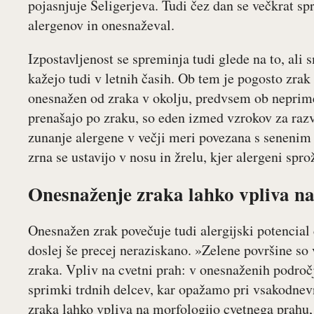
pojasnjuje Seligerjeva. Tudi čez dan se večkrat s
alergenov in onesnaževal.
Izpostavljenost se spreminja tudi glede na to, ali 
kažejo tudi v letnih časih. Ob tem je pogosto zra
onesnažen od zraka v okolju, predvsem ob neprime
prenašajo po zraku, so eden izmed vzrokov za razv
zunanje alergene v večji meri povezana s senenim
zrna se ustavijo v nosu in žrelu, kjer alergeni sprož
Onesnaženje zraka lahko vpliva na
Onesnažen zrak povečuje tudi alergijski potencial 
doslej še precej neraziskano. »Zelene površine so 
zraka. Vpliv na cvetni prah: v onesnaženih področj
sprimki trdnih delcev, kar opažamo pri vsakodnev
zraka lahko vpliva na morfologijo cvetnega prahu, 