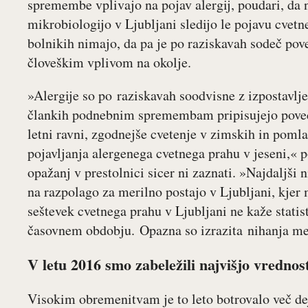
spremembe vplivajo na pojav alergij, poudari, da
mikrobiologijo v Ljubljani sledijo le pojavu cvet
bolnikih nimajo, da pa je po raziskavah sodeč po
človeškim vplivom na okolje.
»Alergije so po raziskavah soodvisne z izpostavlj
člankih podnebnim spremembam pripisujejo poveč
letni ravni, zgodnejše cvetenje v zimskih in poml
pojavljanja alergenega cvetnega prahu v jeseni,« p
opažanj v prestolnici sicer ni zaznati. »Najdaljši 
na razpolago za merilno postajo v Ljubljani, kjer 
seštevek cvetnega prahu v Ljubljani ne kaže stat
časovnem obdobju. Opazna so izrazita nihanja med
V letu 2016 smo zabeležili najvišjo vrednos
Visokim obremenitvam je to leto botrovalo več d