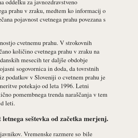
 na oddelku za javnozdravstveno
nega prahu v zraku, medtem ko informacij o
večana pojavnost cvetnega prahu povezana s
enostjo cvetnemu prahu. V strokovnih
ano količino cvetnega prahu v zraku na
adanskih mesecih ter daljše obdobje
ojasni sogovornica in doda, da tovrstnih
niz podatkov v Sloveniji o cvetnem prahu je
meritve potekajo od leta 1996. Letni
istično pomembnega trenda naraščanja v tem
 leti.
t letnega seštevka od začetka merjenj.
ejavnikov. Vremenske razmere so bile