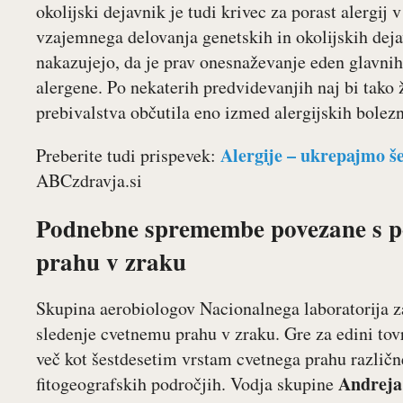
okolijski dejavnik je tudi krivec za porast alergij v
vzajemnega delovanja genetskih in okolijskih deja
nakazujejo, da je prav onesnaževanje eden glavnih 
alergene. Po nekaterih predvidevanjih naj bi tako 
prebivalstva občutila eno izmed alergijskih bolezn
Alergije – ukrepajmo 
Preberite tudi prispevek:
ABCzdravja.si
Podnebne spremembe povezane s po
prahu v zraku
Skupina aerobiologov Nacionalnega laboratorija za
sledenje cvetnemu prahu v zraku. Gre za edini tovrs
več kot šestdesetim vrstam cvetnega prahu različn
Andreja
fitogeografskih področjih. Vodja skupine