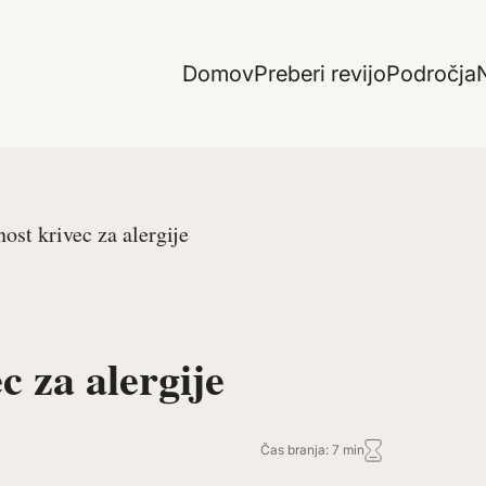
Domov
Preberi revijo
Področja
N
ost krivec za alergije
c za alergije
Čas branja: 7 min