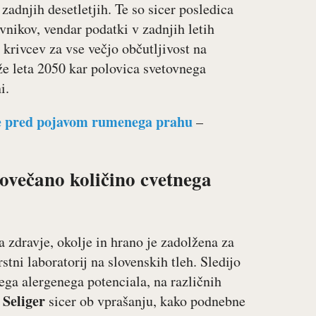
 zadnjih desetletjih. Te so sicer posledica
vnikov, vendar podatki v zadnjih letih
krivcev za vse večjo občutljivost na
že leta 2050 kar polovica svetovnega
i.
še pred pojavom rumenega prahu
–
večano količino cvetnega
 zdravje, okolje in hrano je zadolžena za
tni laboratorij na slovenskih tleh. Sledijo
ega alergenega potenciala, na različnih
 Seliger
sicer ob vprašanju, kako podnebne