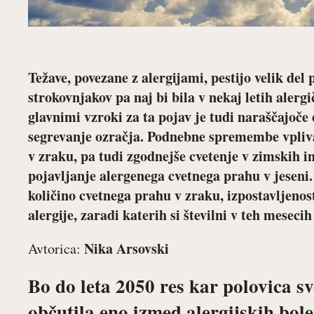
Težave, povezane z alergijami, pestijo velik del
strokovnjakov pa naj bi bila v nekaj letih aler
glavnimi vzroki za ta pojav je tudi naraščajoče
segrevanje ozračja. Podnebne spremembe vpliva
v zraku, pa tudi zgodnejše cvetenje v zimskih i
pojavljanje alergenega cvetnega prahu v jeseni.
količino cvetnega prahu v zraku, izpostavljeno
alergije, zaradi katerih si številni v teh mesecih
Nika Arsovsk
Avtorica:
Bo do leta 2050 res kar polovica s
občutila eno izmed alergijskih bol