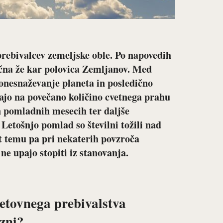
 prebivalcev zemeljske oble. Po napovedih
gična že kar polovica Zemljanov. Med
 onesnaževanje planeta in posledično
jo na povečano količino cvetnega prahu
n pomladnih mesecih ter daljše
 Letošnjo pomlad so številni tožili nad
st temu pa pri nekaterih povzroča
 ne upajo stopiti iz stanovanja.
i
vetovnega prebivalstva
ezni?