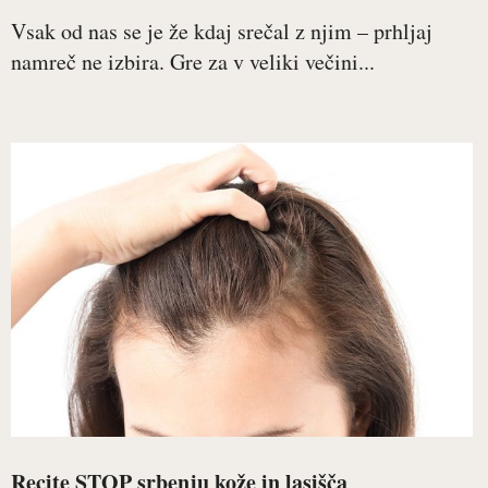
Vsak od nas se je že kdaj srečal z njim – prhljaj
namreč ne izbira. Gre za v veliki večini...
Recite STOP srbenju kože in lasišča