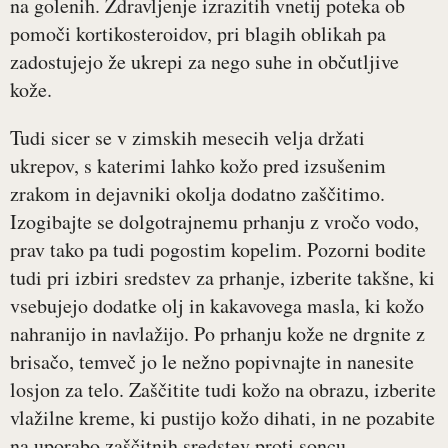
na golenih. Zdravljenje izrazitih vnetij poteka ob
pomoči kortikosteroidov, pri blagih oblikah pa
zadostujejo že ukrepi za nego suhe in občutljive
kože.
Tudi sicer se v zimskih mesecih velja držati
ukrepov, s katerimi lahko kožo pred izsušenim
zrakom in dejavniki okolja dodatno zaščitimo.
Izogibajte se dolgotrajnemu prhanju z vročo vodo,
prav tako pa tudi pogostim kopelim. Pozorni bodite
tudi pri izbiri sredstev za prhanje, izberite takšne, ki
vsebujejo dodatke olj in kakavovega masla, ki kožo
nahranijo in navlažijo. Po prhanju kože ne drgnite z
brisačo, temveč jo le nežno popivnajte in nanesite
losjon za telo. Zaščitite tudi kožo na obrazu, izberite
vlažilne kreme, ki pustijo kožo dihati, in ne pozabite
na uporabo zaščitnih sredstev proti soncu,