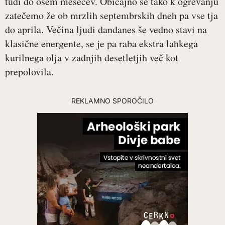
tudi do osem mesecev. Običajno se tako k ogrevanju
zatečemo že ob mrzlih septembrskih dneh pa vse tja
do aprila. Večina ljudi dandanes še vedno stavi na
klasične energente, se je pa raba ekstra lahkega
kurilnega olja v zadnjih desetletjih več kot
prepolovila.
REKLAMNO SPOROČILO