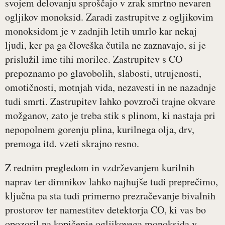
svojem delovanju sproščajo v zrak smrtno nevaren
ogljikov monoksid. Zaradi zastrupitve z ogljikovim
monoksidom je v zadnjih letih umrlo kar nekaj
ljudi, ker pa ga človeška čutila ne zaznavajo, si je
prislužil ime tihi morilec. Zastrupitev s CO
prepoznamo po glavobolih, slabosti, utrujenosti,
omotičnosti, motnjah vida, nezavesti in ne nazadnje
tudi smrti. Zastrupitev lahko povzroči trajne okvare
možganov, zato je treba stik s plinom, ki nastaja pri
nepopolnem gorenju plina, kurilnega olja, drv,
premoga itd. vzeti skrajno resno.
Z rednim pregledom in vzdrževanjem kurilnih
naprav ter dimnikov lahko najhujše tudi preprečimo,
ključna pa sta tudi primerno prezračevanje bivalnih
prostorov ter namestitev detektorja CO, ki vas bo
opozoril na kopičenje ogljikovega monoksida v