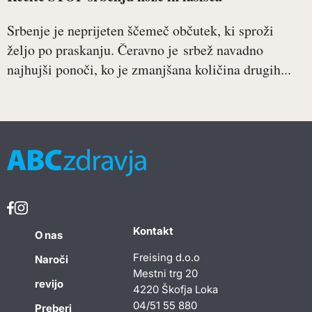
Srbenje je neprijeten ščemeč občutek, ki sproži
željo po praskanju. Čeravno je srbež navadno
najhujši ponoči, ko je zmanjšana količina drugih...
Kontakt
O nas
Freising d.o.o
Naroči
Mestni trg 20
revijo
4220 Škofja Loka
04/51 55 880
Preberi