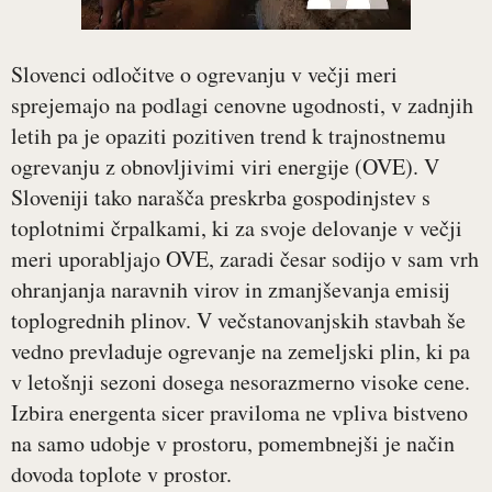
Slovenci odločitve o ogrevanju v večji meri
sprejemajo na podlagi cenovne ugodnosti, v zadnjih
letih pa je opaziti pozitiven trend k trajnostnemu
ogrevanju z obnovljivimi viri energije (OVE). V
Sloveniji tako narašča preskrba gospodinjstev s
toplotnimi črpalkami, ki za svoje delovanje v večji
meri uporabljajo OVE, zaradi česar sodijo v sam vrh
ohranjanja naravnih virov in zmanjševanja emisij
toplogrednih plinov. V večstanovanjskih stavbah še
vedno prevladuje ogrevanje na zemeljski plin, ki pa
v letošnji sezoni dosega nesorazmerno visoke cene.
Izbira energenta sicer praviloma ne vpliva bistveno
na samo udobje v prostoru, pomembnejši je način
dovoda toplote v prostor.