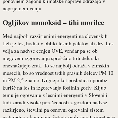
ponovnem zagonu klimatske naprave odražajo v
neprijetnem vonju.
Ogljikov monoksid – tihi morilec
Med najbolj razširjenimi energenti na slovenskih
tleh je les, bodisi v obliki lesnih peletov ali drv. Les
velja za nadvse cenjen OVE, vendar pa se ob
njegovem izgorevanju sproščajo trdi delci, ki
onesnažujejo zrak. To se najbolj odraža v zimskih
mesecih, ko so vrednost trdih prašnih delcev PM 10
in PM 2,5 znatno dvignejo kot posledica uporabe
kurišč na les in izgorevanja fosilnih goriv. Kljub
temu je ogrevanje z lesnimi energenti v Sloveniji
tudi zaradi visoke poraščenosti z gozdom nadvse
razširjeno, številni pa osnovni ogrevalni sistem
nadgradijo s kaminom, četudi zgolj zaradi prijetnega