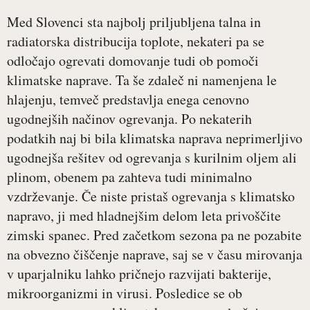
Med Slovenci sta najbolj priljubljena talna in
radiatorska distribucija toplote, nekateri pa se
odločajo ogrevati domovanje tudi ob pomoči
klimatske naprave. Ta še zdaleč ni namenjena le
hlajenju, temveč predstavlja enega cenovno
ugodnejših načinov ogrevanja. Po nekaterih
podatkih naj bi bila klimatska naprava neprimerljivo
ugodnejša rešitev od ogrevanja s kurilnim oljem ali
plinom, obenem pa zahteva tudi minimalno
vzdrževanje. Če niste pristaš ogrevanja s klimatsko
napravo, ji med hladnejšim delom leta privoščite
zimski spanec. Pred začetkom sezona pa ne pozabite
na obvezno čiščenje naprave, saj se v času mirovanja
v uparjalniku lahko pričnejo razvijati bakterije,
mikroorganizmi in virusi. Posledice se ob