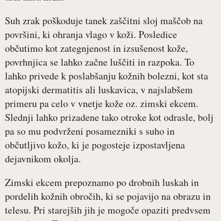
Suh zrak poškoduje tanek zaščitni sloj maščob na
površini, ki ohranja vlago v koži. Posledice
občutimo kot zategnjenost in izsušenost kože,
povrhnjica se lahko začne luščiti in razpoka. To
lahko privede k poslabšanju kožnih bolezni, kot sta
atopijski dermatitis ali luskavica, v najslabšem
primeru pa celo v vnetje kože oz. zimski ekcem.
Slednji lahko prizadene tako otroke kot odrasle, bolj
pa so mu podvrženi posamezniki s suho in
občutljivo kožo, ki je pogosteje izpostavljena
dejavnikom okolja.
Zimski ekcem prepoznamo po drobnih luskah in
pordelih kožnih obročih, ki se pojavijo na obrazu in
telesu. Pri starejših jih je mogoče opaziti predvsem