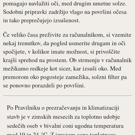
pomagajo navlažiti oči, med drugim umetne solze.
Sodobni pripravki zadržijo vlago na površini očesa
in tako preprečujejo izsušenost.
Če veliko časa preživite za računalnikom, si vzemite
nekaj trenutkov, da pogled usmerite drugam in oči
spočijete, v kolikor imate možnost, si privoščite
krajši sprehod na prostem. Ob strmenju v računalnik
mežikamo redkeje kot sicer, kar izsuši oko. Med
premorom oko pogosteje zamežika, solzni filter pa
se ponovno porazdeli po površini.
Po Pravilniku o prezračevanju in klimatizaciji
stavb je v zimskih mesecih za toplotno udobje
sedečih oseb v bivalni coni ugodna temperatura
med 19 in 24 °C. Z izrazom cona toplotnega