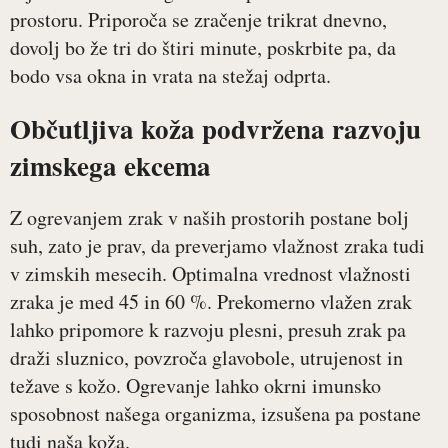
prostoru. Priporoča se zračenje trikrat dnevno,
dovolj bo že tri do štiri minute, poskrbite pa, da
bodo vsa okna in vrata na stežaj odprta.
Občutljiva koža podvržena razvoju
zimskega ekcema
Z ogrevanjem zrak v naših prostorih postane bolj
suh, zato je prav, da preverjamo vlažnost zraka tudi
v zimskih mesecih. Optimalna vrednost vlažnosti
zraka je med 45 in 60 %. Prekomerno vlažen zrak
lahko pripomore k razvoju plesni, presuh zrak pa
draži sluznico, povzroča glavobole, utrujenost in
težave s kožo. Ogrevanje lahko okrni imunsko
sposobnost našega organizma, izsušena pa postane
tudi naša koža.