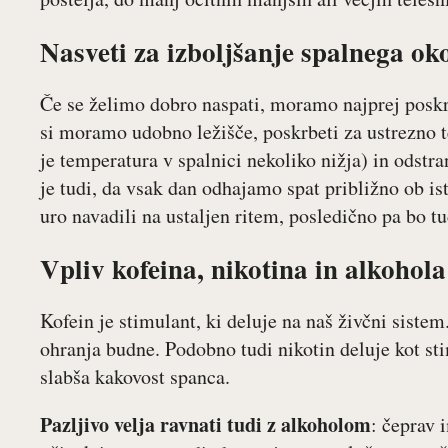
Nasveti za izboljšanje spalnega ok
Če se želimo dobro naspati, moramo najprej posk
si moramo udobno ležišče, poskrbeti za ustrezno t
je temperatura v spalnici nekoliko nižja) in odstr
je tudi, da vsak dan odhajamo spat približno ob i
uro navadili na ustaljen ritem, posledično pa bo tu
Vpliv kofeina, nikotina in alkohol
Kofein je stimulant, ki deluje na naš živčni sistem
ohranja budne. Podobno tudi nikotin deluje kot sti
slabša kakovost spanca.
Pazljivo velja ravnati tudi z alkoholom
: čeprav