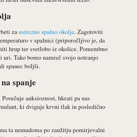
olja
rbeti za
ustrezno spalno okolje
. Zagotoviti
emperaturo v spalnici (priporočljivo je, da
aniti hrup ter svetlobo iz okolice. Pomembno
sti uri. Tako bomo namreč svojo notranjo
di spanec boljši.
a na spanje
. Povečuje anksioznost, hkrati pa nas
mulant, ki dviguje krvni tlak in posledično
 ima ta nemudoma po zaužitju pomirjevalni