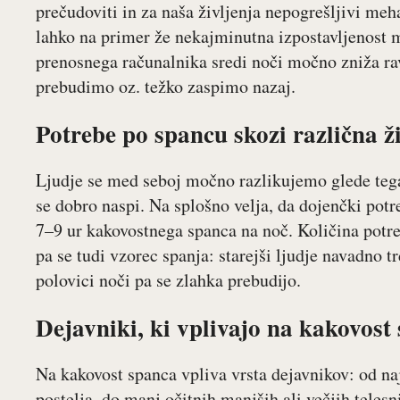
prečudoviti in za naša življenja nepogrešljivi me
lahko na primer že nekajminutna izpostavljenost m
prenosnega računalnika sredi noči močno zniža rav
prebudimo oz. težko zaspimo nazaj.
Potrebe po spancu skozi različna ž
Ljudje se med seboj močno razlikujemo glede tega
se dobro naspi. Na splošno velja, da dojenčki potr
7–9 ur kakovostnega spanca na noč. Količina potre
pa se tudi vzorec spanja: starejši ljudje navadno trd
polovici noči pa se zlahka prebudijo.
Dejavniki, ki vplivajo na kakovost
Na kakovost spanca vpliva vrsta dejavnikov: od naj
postelja, do manj očitnih manjših ali večjih telesn