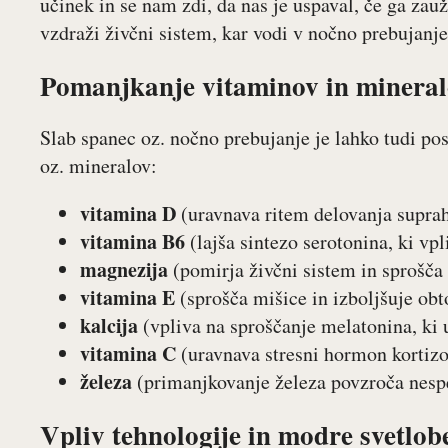
učinek in se nam zdi, da nas je uspaval, če ga zau
vzdraži živčni sistem, kar vodi v nočno prebujanje
Pomanjkanje vitaminov in mineralo
Slab spanec oz. nočno prebujanje je lahko tudi po
oz. mineralov:
vitamina D
(uravnava ritem delovanja suprah
vitamina B6
(lajša sintezo serotonina, ki vp
magnezija
(pomirja živčni sistem in sprošča
vitamina E
(sprošča mišice in izboljšuje obt
kalcija
(vpliva na sproščanje melatonina, ki 
vitamina C
(uravnava stresni hormon kortizol
železa
(primanjkovanje železa povzroča nesp
Vpliv tehnologije in modre svetlob