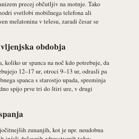
hanizem precej občutljiv na motnje. Tako
odri svetlobi mobilnega telefona ali
en melatonina v telesu, zaradi česar se
ivljenjska obdobja
, koliko ur spanca na noč kdo potrebuje, da
ebujejo 12–17 ur, otroci 9–13 ur, odrasli pa
bnega spanca s starostjo upada, spreminja
no spijo prve tri do štiri ure, v drugi
 spanja
očitnejših zunanjih, kot je npr. neudobna
ih in/ali duševnih zdravstvenih težav.