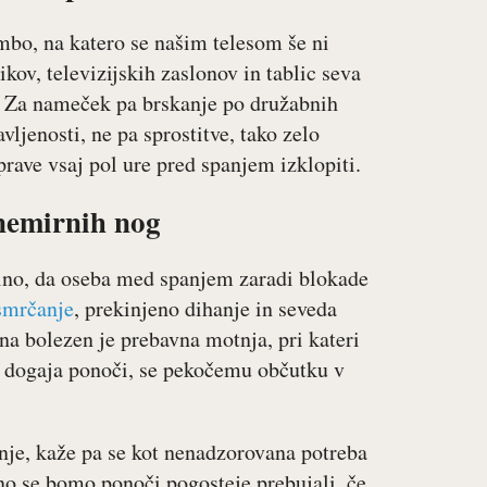
mbo, na katero se našim telesom še ni
ikov, televizijskih zaslonov in tablic seva
. Za nameček pa brskanje po družabnih
ljenosti, ne pa sprostitve, tako zelo
rave vsaj pol ure pred spanjem izklopiti.
nemirnih nog
ilno, da oseba med spanjem zaradi blokade
smrčanje
, prekinjeno dihanje in seveda
na bolezen je prebavna motnja, pri kateri
to dogaja ponoči, se pekočemu občutku v
je, kaže pa se kot nenadzorovana potreba
o se bomo ponoči pogosteje prebujali, če