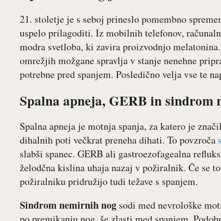
21. stoletje je s seboj prineslo pomembno spreme
uspelo prilagoditi. Iz mobilnih telefonov, računaln
modra svetloba, ki zavira proizvodnjo melatonina
omrežjih možgane spravlja v stanje nenehne priprav
potrebne pred spanjem. Posledično velja vse te nap
Spalna apneja, GERB in sindrom 
Spalna apneja je motnja spanja, za katero je znač
dihalnih poti večkrat preneha dihati. To povzroča
slabši spanec. GERB ali gastroezofagealna refluks
želodčna kislina uhaja nazaj v požiralnik. Če se 
požiralniku pridružijo tudi težave s spanjem.
Sindrom nemirnih nog
sodi med nevrološke motn
po premikanju nog, še zlasti med spanjem. Podobn