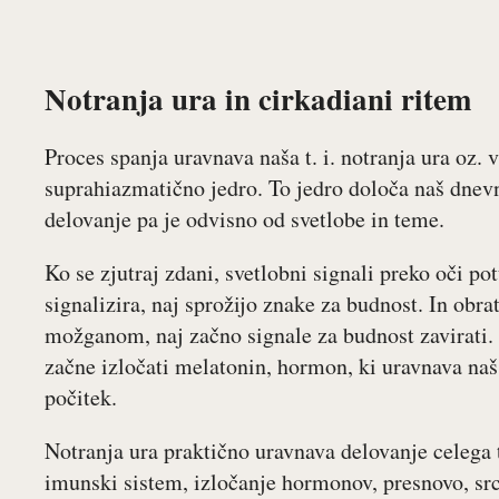
Notranja ura in cirkadiani ritem
Proces spanja uravnava naša t. i. notranja ura oz
suprahiazmatično jedro. To jedro določa naš dnevn
delovanje pa je odvisno od svetlobe in teme.
Ko se zjutraj zdani, svetlobni signali preko oči p
signalizira, naj sprožijo znake za budnost. In obra
možganom, naj začno signale za budnost zavirati.
začne izločati melatonin, hormon, ki uravnava naš b
počitek.
Notranja ura praktično uravnava delovanje celega t
imunski sistem, izločanje hormonov, presnovo, srce