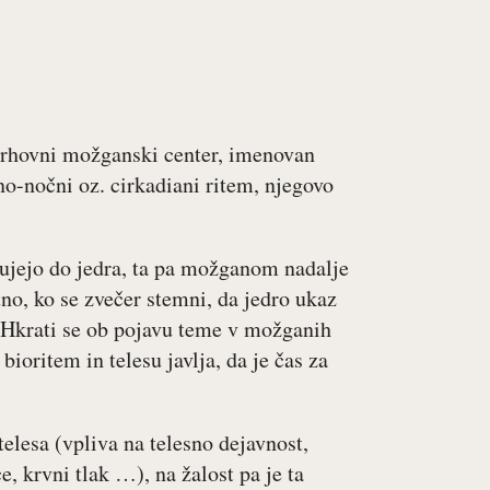
. vrhovni možganski center, imenovan
o-nočni oz. cirkadiani ritem, njegovo
otujejo do jedra, ta pa možganom nadalje
tno, ko se zvečer stemni, da jedro ukaz
 Hkrati se ob pojavu teme v možganih
ioritem in telesu javlja, da je čas za
elesa (vpliva na telesno dejavnost,
, krvni tlak …), na žalost pa je ta