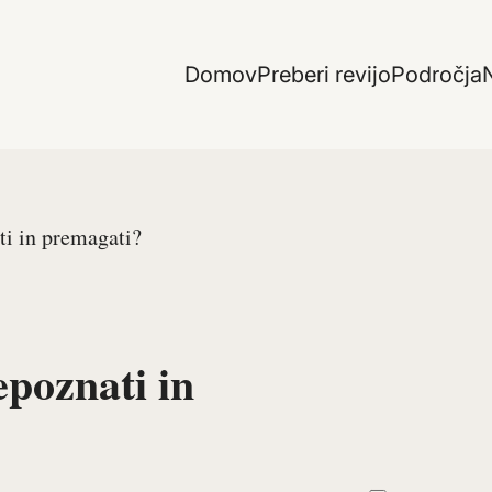
Domov
Preberi revijo
Področja
N
ti in premagati?
poznati in