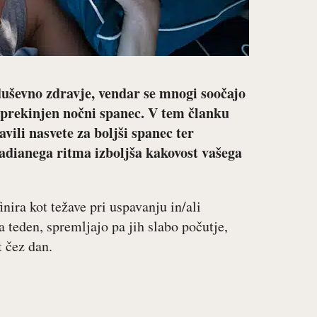
duševno zdravje, vendar se mnogi soočajo
n prekinjen nočni spanec. V tem članku
vili nasvete za boljši spanec ter
kadianega ritma izboljša kakovost vašega
nira kot težave pri uspavanju in/ali
na teden, spremljajo pa jih slabo počutje,
 čez dan.