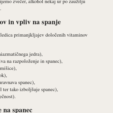
žijemo zvečer, alkohol nekaj ur po zaužitju
.
v in vpliv na spanje
sledica primanjkljajev določenih vitaminov
iazmatičnega jedra),
liva na razpoloženje in spanec),
 mišice),
ok),
uravnava spanec),
 ter tako izboljšuje spanec),
ečnost).
e na spanec