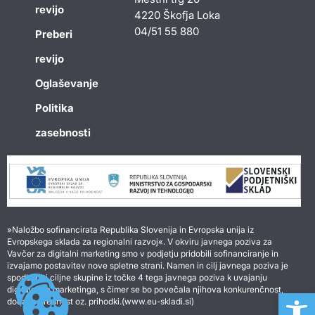
revijo
4220 Škofja Loka
04/51 55 880
Preberi
revijo
Oglaševanje
Politika
zasebnosti
»Naložbo sofinancirata Republika Slovenija in Evropska unija iz
Evropskega sklada za regionalni razvoj«. V okviru javnega poziva za
Vavčer za digitalni marketing smo v podjetju pridobili sofinanciranje in
izvajamo postavitev nove spletne strani. Namen in cilj javnega poziva je
spodbuditi ciljne skupine iz točke 4 tega javnega poziva k uvajanju
digitalnega marketinga, s čimer se bo povečala njihova konkurenčnost,
Open 
dodana vrednost oz. prihodki.(www.eu-skladi.si)