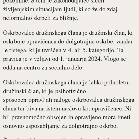
pokojnine. S tem je zakonodajalec sledil
življenjskim situacijam ljudi, ki so že do zdaj
neformalno skrbeli za bližnje.
Oskrbovalec družinskega člana je družinski član, ki
oskrbuje upravičenca do dolgotrajne oskrbe, vendar
le tistega, ki je uvrščen v 4. ali 5. kategorijo. Ta
pravica je v veljavi od 1. januarja 2024. Vlogo se
odda na centru za socialno delo.
Oskrbovalec družinskega člana je lahko polnoletni
družinski član, ki je psihofizično
sposoben opravljati naloge oskrbovalca družinskega
člana ter biva na istem naslovu kot upravičenec. Ni
bil pravnomočno obsojen in opravljeno mora imeti
osnovno usposabljanje za dolgotrajno oskrbo.