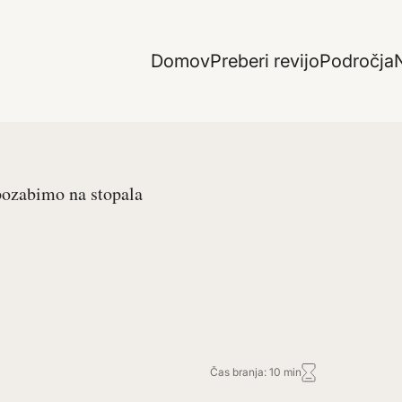
Domov
Preberi revijo
Področja
N
ozabimo na stopala
Čas branja: 10 min