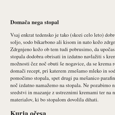
Domača nega stopal
Vsaj enkrat tedensko je tako (skozi celo leto) dobr
soljo, sodo bikarbono ali kisom in nato kožo zdrgni
Zdrgnjeno kožo ob tem tudi pobrusimo, da upočasn
stopala dodobra obrisati in izdatno navlažiti s kre
možnosti čez noč obuti še nogavice, da se krema r
domači recept, pri katerem zmešamo mleko in sod
pomočimo stopala, spet drugi pa mešanico parafins
noč izdatno namažemo na stopala. Ne pozabimo ni
sredstvi in mazanje z ustreznimi kremami ter na 
materialov, ki bo stopalom dovolila dihati.
Kurja očesa