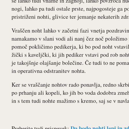
se lahko tudi vname in zagnoji, lahko povzroča hu
nogi, lahko pa tudi ostale prste, najpogosteje ga 
pristriženi nohti, glivice ter jemanje nekaterih zdr
Vraščen noht lahko v začetni fazi vnetja pozdravi
namakamo v slani vodi ali nanj čez noč položimo 
pomoč pokličimo pedikerja, ki bo pod noht vstavi
žički s kaveljčki, ki jih pediker vstavi pod rob noh
je takojšnje olajšanje bolečine. Če tudi to ne poma
in operativna odstranitev nohta.
Ker se vraščanje nohtov rado ponavlja, redno skrb
po prhanju ali kopeli, ko jih bo voda dodobra zme
in s tem tudi nohte mažimo s kremo, saj se v navla
Da bodo nohti lepi in z
Preberite tudi prispevek: