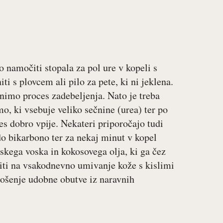
o namočiti stopala za pol ure v kopeli s
ti s plovcem ali pilo za pete, ki ni jeklena.
imo proces zadebeljenja. Nato je treba
mo, ki vsebuje veliko sečnine (urea) ter po
es dobro vpije. Nekateri priporočajo tudi
o bikarbono ter za nekaj minut v kopel
kega voska in kokosovega olja, ki ga čez
ti na vsakodnevno umivanje kože s kislimi
nošenje udobne obutve iz naravnih