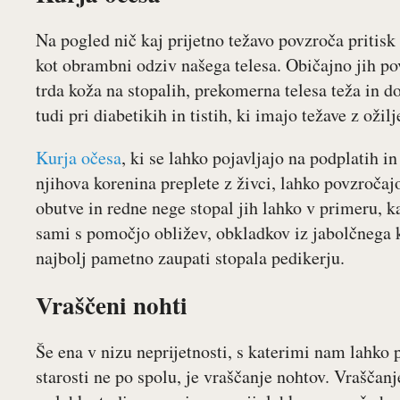
Na pogled nič kaj prijetno težavo povzroča pritisk
kot obrambni odziv našega telesa. Običajno jih po
trda koža na stopalih, prekomerna telesa teža in d
tudi pri diabetikih in tistih, ki imajo težave z ožil
Kurja očesa
, ki se lahko pojavljajo na podplatih in
njihova korenina preplete z živci, lahko povzročaj
obutve in redne nege stopal jih lahko v primeru, 
sami s pomočjo obližev, obkladkov iz jabolčnega ki
najbolj pametno zaupati stopala pedikerju.
Vraščeni nohti
Še ena v nizu neprijetnosti, s katerimi nam lahko p
starosti ne po spolu, je vraščanje nohtov. Vrašča