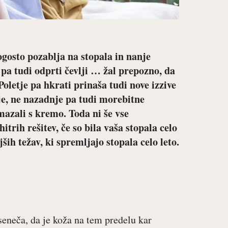
pogosto pozablja na stopala in nanje
m pa tudi odprti čevlji … žal prepozno, da
 Poletje pa hkrati prinaša tudi nove izzive
nje, ne nazadnje pa tudi morebitne
mazali s kremo. Toda ni še vse
itrih rešitev, če so bila vaša stopala celo
ših težav, ki spremljajo stopala celo leto.
eseneča, da je koža na tem predelu kar