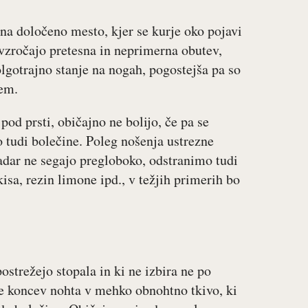
 na določeno mesto, kjer se kurje oko pojavi
vzročajo pretesna in neprimerna obutev,
olgotrajno stanje na nogah, pogostejša pa so
jem.
 pod prsti, običajno ne bolijo, če pa se
o tudi bolečine. Poleg nošenja ustrezne
kadar ne segajo pregloboko, odstranimo tudi
sa, rezin limone ipd., v težjih primerih bo
ostrežejo stopala in ki ne izbira ne po
nje koncev nohta v mehko obnohtno tkivo, ki