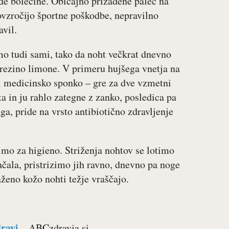
de bolečine. Običajno prizadene palec na
povzročijo športne poškodbe, nepravilno
avil.
mo tudi sami, tako da noht večkrat dnevno
rezino limone. V primeru hujšega vnetja na
l medicinsko sponko – gre za dve vzmetni
ta in ju rahlo zategne z zanko, posledica pa
ga, pride na vrsto antibiotično zdravljenje
imo za higieno. Striženja nohtov se lotimo
hčala, pristrizimo jih ravno, dnevno pa noge
ženo kožo nohti težje vraščajo.
dravi
– ABCzdravja.si