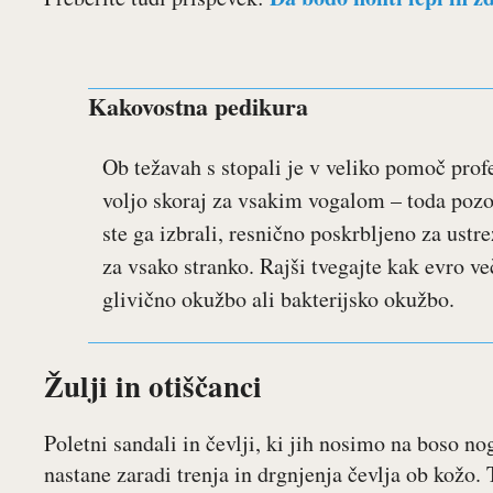
Kakovostna pedikura
Ob težavah s stopali je v veliko pomoč prof
voljo skoraj za vsakim vogalom – toda pozor.
ste ga izbrali, resnično poskrbljeno za ustre
za vsako stranko. Rajši tvegajte kak evro v
glivično okužbo ali bakterijsko okužbo.
Žulji in otiščanci
Poletni sandali in čevlji, ki jih nosimo na boso nog
nastane zaradi trenja in drgnjenja čevlja ob kožo. T