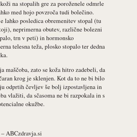
i koži na stopalih gre za poroženele odmrle
lahko med hojo povzroča tudi bolečino.
je lahko posledica obremenitev stopal (tu
toji), neprimerna obutev, različne bolezni
palo, trn v peti) in hormonsko
erna telesna teža, plosko stopalo ter dedna
ika.
aja maščoba, zato se koža hitro zadebeli, da
čaran krog je sklenjen. Kot da to ne bi bilo
u odprtih čevljev še bolj izpostavljena in
reba vlažiti, da sčasoma ne bi razpokala in s
otencialne okužbe.
– ABCzdravja.si