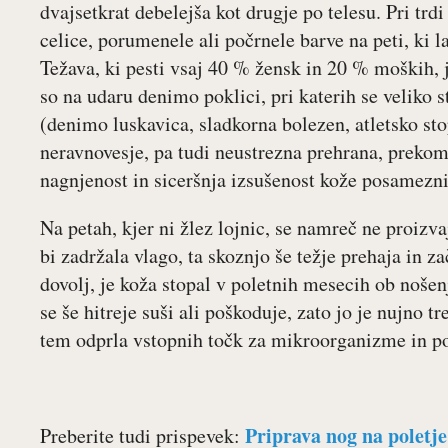
dvajsetkrat debelejša kot drugje po telesu. Pri trd
celice, porumenele ali počrnele barve na peti, ki 
Težava, ki pesti vsaj 40 % žensk in 20 % moških, 
so na udaru denimo poklici, pri katerih se veliko s
(denimo luskavica, sladkorna bolezen, atletsko sto
neravnovesje, pa tudi neustrezna prehrana, prekom
nagnjenost in siceršnja izsušenost kože posamezn
Na petah, kjer ni žlez lojnic, se namreč ne proizv
bi zadržala vlago, ta skoznjo še težje prehaja in za
dovolj, je koža stopal v poletnih mesecih ob nošenj
se še hitreje suši ali poškoduje, zato jo je nujno t
tem odprla vstopnih točk za mikroorganizme in p
Priprava nog na poletje
Preberite tudi prispevek: