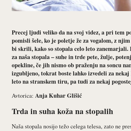
Precej ljudi veliko da na svoj videz, a pri tem 
pomisli šele, ko je poletje že za vogalom, z nji
bi skrili, kako so stopala celo leto zanemarjali.
za naša stopala – suhe in trde pete, žulje, pote
opekline, če jih nismo ob praženju na soncu na
izgubljeno, tokrat boste lahko izvedeli za nekaj h
leto na stranskem tiru, pa tudi za nekaj pogostej
Anja Kuhar Glišić
Avtorica:
Trda in suha koža na stopalih
Naša stopala nosijo težo celega telesa, zato ne pr