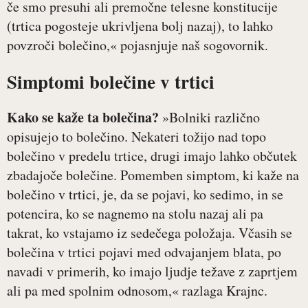
če smo presuhi ali premočne telesne konstitucije
(trtica pogosteje ukrivljena bolj nazaj), to lahko
povzroči bolečino,« pojasnjuje naš sogovornik.
Simptomi bolečine v trtici
Kako se kaže ta bolečina?
»Bolniki različno
opisujejo to bolečino. Nekateri tožijo nad topo
bolečino v predelu trtice, drugi imajo lahko občutek
zbadajoče bolečine. Pomemben simptom, ki kaže na
bolečino v trtici, je, da se pojavi, ko sedimo, in se
potencira, ko se nagnemo na stolu nazaj ali pa
takrat, ko vstajamo iz sedečega položaja. Včasih se
bolečina v trtici pojavi med odvajanjem blata, po
navadi v primerih, ko imajo ljudje težave z zaprtjem
ali pa med spolnim odnosom,« razlaga Krajnc.