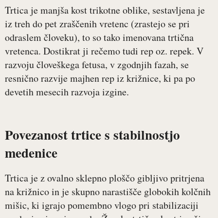
Trtica je manjša kost trikotne oblike, sestavljena je
iz treh do pet zraščenih vretenc (zrastejo se pri
odraslem človeku), to so tako imenovana trtična
vretenca. Dostikrat ji rečemo tudi rep oz. repek. V
razvoju človeškega fetusa, v zgodnjih fazah, se
resnično razvije majhen rep iz križnice, ki pa po
devetih mesecih razvoja izgine.
Povezanost trtice s stabilnostjo
medenice
Trtica je z ovalno sklepno ploščo gibljivo pritrjena
na križnico in je skupno narastišče globokih kolčnih
mišic, ki igrajo pomembno vlogo pri stabilizaciji