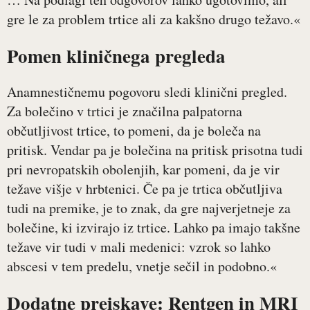
gre le za problem trtice ali za kakšno drugo težavo.«
Pomen kliničnega pregleda
Anamnestičnemu pogovoru sledi klinični pregled.
Za bolečino v trtici je značilna palpatorna
občutljivost trtice, to pomeni, da je boleča na
pritisk. Vendar pa je bolečina na pritisk prisotna tudi
pri nevropatskih obolenjih, kar pomeni, da je vir
težave višje v hrbtenici. Če pa je trtica občutljiva
tudi na premike, je to znak, da gre najverjetneje za
bolečine, ki izvirajo iz trtice. Lahko pa imajo takšne
težave vir tudi v mali medenici: vzrok so lahko
abscesi v tem predelu, vnetje sečil in podobno.«
Dodatne preiskave: Rentgen in MRI