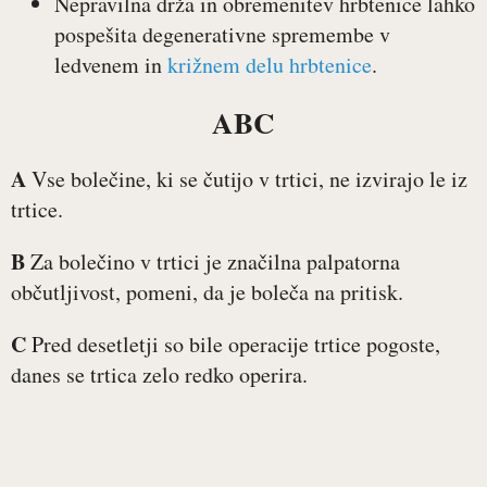
Nepravilna drža in obremenitev hrbtenice lahko
pospešita degenerativne spremembe v
ledvenem in
križnem delu hrbtenice
.
ABC
A
Vse bolečine, ki se čutijo v trtici, ne izvirajo le iz
trtice.
B
Za bolečino v trtici je značilna palpatorna
občutljivost, pomeni, da je boleča na pritisk.
C
Pred desetletji so bile operacije trtice pogoste,
danes se trtica zelo redko operira.