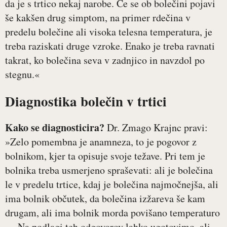
da je s trtico nekaj narobe. Če se ob bolečini pojavi
še kakšen drug simptom, na primer rdečina v
predelu bolečine ali visoka telesna temperatura, je
treba raziskati druge vzroke. Enako je treba ravnati
takrat, ko bolečina seva v zadnjico in navzdol po
stegnu.«
Diagnostika bolečin v trtici
Kako se diagnosticira?
Dr. Zmago Krajnc pravi:
»Zelo pomembna je anamneza, to je pogovor z
bolnikom, kjer ta opisuje svoje težave. Pri tem je
bolnika treba usmerjeno spraševati: ali je bolečina
le v predelu trtice, kdaj je bolečina najmočnejša, ali
ima bolnik občutek, da bolečina izžareva še kam
drugam, ali ima bolnik morda povišano temperaturo
… Na podlagi teh odgovorov lahko ugotovimo, ali