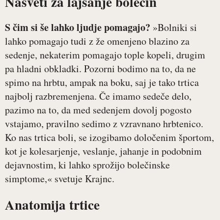
Nasveti za lajšanje bolečin
S čim si še lahko ljudje pomagajo?
»Bolniki si
lahko pomagajo tudi z že omenjeno blazino za
sedenje, nekaterim pomagajo tople kopeli, drugim
pa hladni obkladki. Pozorni bodimo na to, da ne
spimo na hrbtu, ampak na boku, saj je tako trtica
najbolj razbremenjena. Če imamo sedeče delo,
pazimo na to, da med sedenjem dovolj pogosto
vstajamo, pravilno sedimo z vzravnano hrbtenico.
Ko nas trtica boli, se izogibamo določenim športom,
kot je kolesarjenje, veslanje, jahanje in podobnim
dejavnostim, ki lahko sprožijo bolečinske
simptome,« svetuje Krajnc.
Anatomija trtice