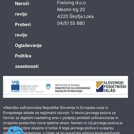
Freising d.o.o
Naroči
Mestni trg 20
revijo
4220 Škofja Loka
04/51 55 880
Preberi
revijo
Oglaševanje
Politika
zasebnosti
»Naložbo sofinancirata Republika Slovenija in Evropska unija iz
Evropskega sklada za regionalni razvoj«. V okviru javnega poziva za
Vavčer za digitalni marketing smo v podjetju pridobili sofinanciranje in
izvajamo postavitev nove spletne strani. Namen in cilj javnega poziva je
spodbuditi ciljne skupine iz točke 4 tega javnega poziva k uvajanju
digitalnega marketinga, s čimer se bo povečala njihova konkurenčnost,