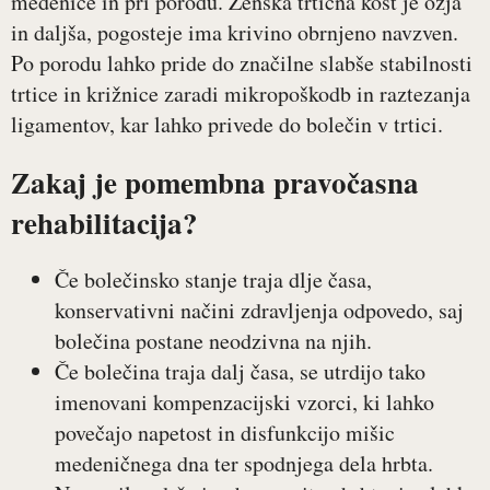
medenice in pri porodu. Ženska trtična kost je ožja
in daljša, pogosteje ima krivino obrnjeno navzven.
Po porodu lahko pride do značilne slabše stabilnosti
trtice in križnice zaradi mikropoškodb in raztezanja
ligamentov, kar lahko privede do bolečin v trtici.
Zakaj je pomembna pravočasna
rehabilitacija?
Če bolečinsko stanje traja dlje časa,
konservativni načini zdravljenja odpovedo, saj
bolečina postane neodzivna na njih.
Če bolečina traja dalj časa, se utrdijo tako
imenovani kompenzacijski vzorci, ki lahko
povečajo napetost in disfunkcijo mišic
medeničnega dna ter spodnjega dela hrbta.