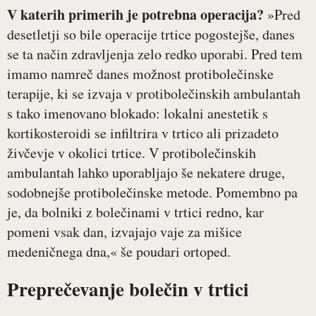
V katerih primerih je potrebna operacija?
»Pred
desetletji so bile operacije trtice pogostejše, danes
se ta način zdravljenja zelo redko uporabi. Pred tem
imamo namreč danes možnost protibolečinske
terapije, ki se izvaja v protibolečinskih ambulantah
s tako imenovano blokado: lokalni anestetik s
kortikosteroidi se infiltrira v trtico ali prizadeto
živčevje v okolici trtice. V protibolečinskih
ambulantah lahko uporabljajo še nekatere druge,
sodobnejše protibolečinske metode. Pomembno pa
je, da bolniki z bolečinami v trtici redno, kar
pomeni vsak dan, izvajajo vaje za mišice
medeničnega dna,« še poudari ortoped.
Preprečevanje bolečin v trtici