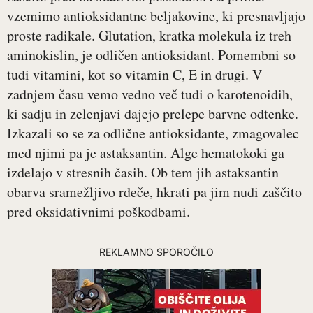
vzemimo antioksidantne beljakovine, ki presnavljajo
proste radikale. Glutation, kratka molekula iz treh
aminokislin, je odličen antioksidant. Pomembni so
tudi vitamini, kot so vitamin C, E in drugi. V
zadnjem času vemo vedno več tudi o karotenoidih,
ki sadju in zelenjavi dajejo prelepe barvne odtenke.
Izkazali so se za odlične antioksidante, zmagovalec
med njimi pa je astaksantin. Alge hematokoki ga
izdelajo v stresnih časih. Ob tem jih astaksantin
obarva sramežljivo rdeče, hkrati pa jim nudi zaščito
pred oksidativnimi poškodbami.
REKLAMNO SPOROČILO