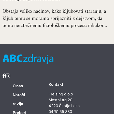
Obstaja veliko načinov, kako kljubovati staranju, a
kljub temu se moramo sprijazniti z dejstvom, da
temu neizbežnemu fiziološkemu procesu nikakor...
Kontakt
O nas
Freising d.o.o
Naroči
Mestni trg 20
revijo
4220 Škofja Loka
04/51 55 880
Preberi