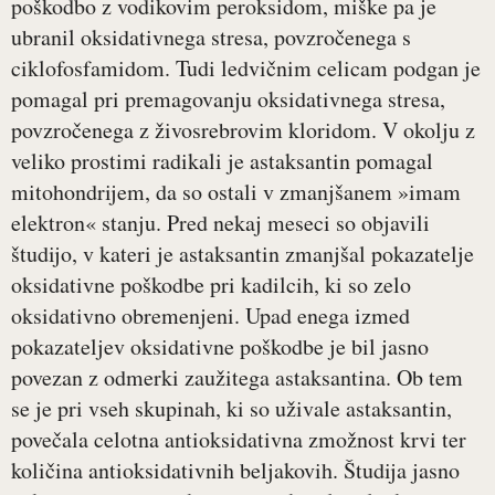
poškodbo z vodikovim peroksidom, miške pa je
ubranil oksidativnega stresa, povzročenega s
ciklofosfamidom. Tudi ledvičnim celicam podgan je
pomagal pri premagovanju oksidativnega stresa,
povzročenega z živosrebrovim kloridom. V okolju z
veliko prostimi radikali je astaksantin pomagal
mitohondrijem, da so ostali v zmanjšanem »imam
elektron« stanju. Pred nekaj meseci so objavili
študijo, v kateri je astaksantin zmanjšal pokazatelje
oksidativne poškodbe pri kadilcih, ki so zelo
oksidativno obremenjeni. Upad enega izmed
pokazateljev oksidativne poškodbe je bil jasno
povezan z odmerki zaužitega astaksantina. Ob tem
se je pri vseh skupinah, ki so uživale astaksantin,
povečala celotna antioksidativna zmožnost krvi ter
količina antioksidativnih beljakovih. Študija jasno