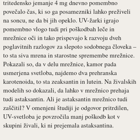
tritedensko jemanje 4 mg dnevno pomembno
povečalo čas, ki so ga posamezniki lahko preživeli
na soncu, ne da bi jih opeklo. UV-žarki igrajo
pomembno vlogo tudi pri poškodbah leče in
mrežnice oči in tako prispevajo k razvoju dveh
poglavitnih razlogov za slepoto sodobnega človeka –
to sta siva mrena in starostne spremembe mrežnice.
Pokazali so, da v delu mrežnice, kamor pada
usmerjena svetloba, najdemo dva prehranska
karotenoida, to sta zeaksantin in lutein. Na živalskih
modelih so dokazali, da lahko v mrežnico prehaja
tudi astaksantin. Ali je astaksantin mrežnico tudi
zaščitil? V omenjeni študiji je odgovor pritrdilen,
UV-svetloba je povzročila manj poškodb kot v
skupini živali, ki ni prejemala astaksantina.