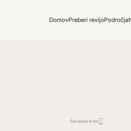
Domov
Preberi revijo
Področja
N
Čas branja: 8 min