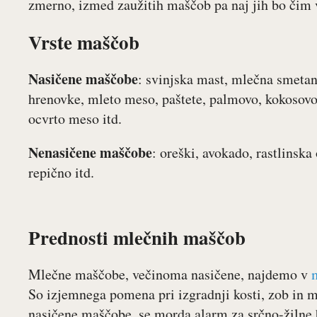
zmerno, izmed zaužitih maščob pa naj jih bo čim 
Vrste maščob
Nasičene maščobe
: svinjska mast, mlečna smetan
hrenovke, mleto meso, paštete, palmovo, kokosovo 
ocvrto meso itd.
Nenasičene maščobe
: oreški, avokado, rastlinska
repično itd.
Prednosti mlečnih maščob
Mlečne maščobe, večinoma nasičene, najdemo v
So izjemnega pomena pri izgradnji kosti, zob in m
nasičene maščobe, se morda alarm za srčno-žilne b