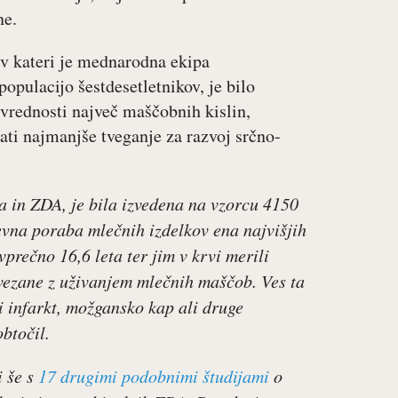
ne.
 v kateri je mednarodna ekipa
opulacijo šestdesetletnikov, je bilo
e vrednosti največ maščobnih kislin,
ti najmanjše tveganje za razvoj srčno-
ska in ZDA, je bila izvedena na vzorcu 4150
nevna poraba mlečnih izdelkov ena najvišjih
prečno 16,6 leta ter jim v krvi merili
vezane z uživanjem mlečnih maščob. Ves ta
ni infarkt, možgansko kap ali druge
btočil.
i še s
17 drugimi podobnimi študijami
o