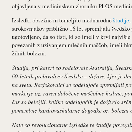
objavljena v medicinskem zborniku PLOS medici
Izsledki obsežne in temeljite mednarodne
študije
,
strokovnjakov približno 16 let spremljala švedsko p
ugotovljeno, da so tisti, ki so imeli v krvi najvišj
povezanih z uživanjem mlečnih maščob, imeli hkra
žilnih bolezni.
Študija, pri kateri so sodelovale Avstralija, Šved
60-letnih prebivalcev Švedske – države, kjer je d
na svetu. Raziskovalci so sodelujoče spremljali pov
markerje oz. raven določene maščobne kisline, po
čas so beležili, koliko sodelujočih je doživelo srč
pomembne kardiovaskularne dogodke oz. bolezni o
Nato so revolucionarne izsledke te študije povezal