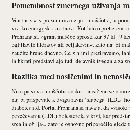
Pomembnost zmernega uživanja m
Vendar vse v pravem razmerju – maščobe, ta pome
visoko energijsko vrednost. Kot lahko preberemo n
Prehrana.si, »gram maščob sprosti kar 37 kJ (9 kca
ogljikovih hidratov ali beljakovin«, zato naj bi m
zaužite hrane dnevno. Če z njimi pretiravamo, lahk
in hkrati predstavljajo tudi dejavnik tveganja za s
Razlika med nasičenimi in nenasi
Niso pa si vse maščobe enake – nasičene se namre
naj bi prispevale k dvigu ravni ‘slabega’ (LDL) hole
diabetes itd. Portal Prehrana.si navaja, da »visok
povečevanju (LDL) holesterola v krvi, kar predst
srca in ožilja«, zato je osnovno priporočilo gled