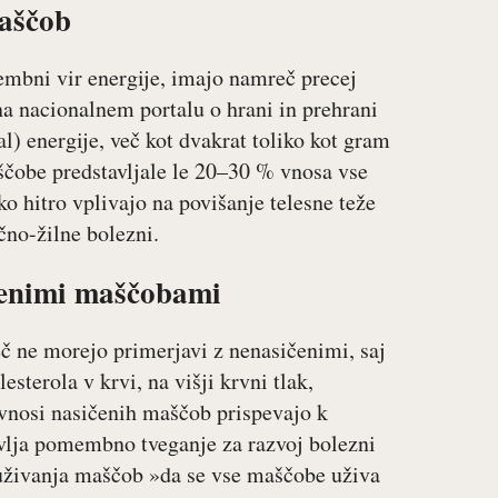
aščob
mbni vir energije, imajo namreč precej
a nacionalnem portalu o hrani in prehrani
l) energije, več kot dvakrat toliko kot gram
aščobe predstavljale le 20–30 % vnosa vse
o hitro vplivajo na povišanje telesne teže
rčno-žilne bolezni.
čenimi maščobami
č ne morejo primerjavi z nenasičenimi, saj
sterola v krvi, na višji krvni tlak,
i vnosi nasičenih maščob prispevajo k
avlja pomembno tveganje za razvoj bolezni
e uživanja maščob »da se vse maščobe uživa