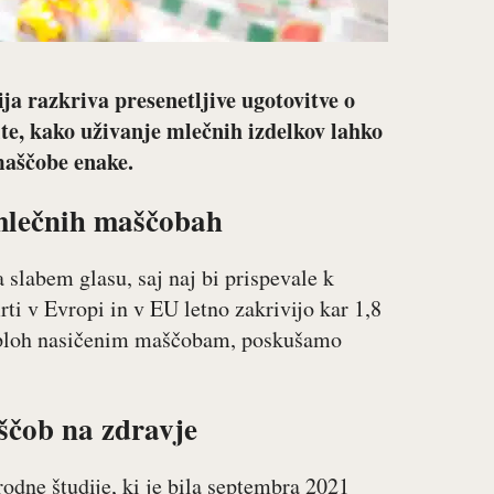
ja razkriva presenetljive ugotovitve o
te, kako uživanje mlečnih izdelkov lahko
 maščobe enake.
mlečnih maščobah
 slabem glasu, saj naj bi prispevale k
ti v Evropi in v EU letno zakrivijo kar 1,8
e, sploh nasičenim maščobam, poskušamo
ščob na zdravje
odne študije, ki je bila septembra 2021