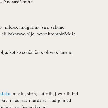
več nenasičenih«.
a, mleko, margarina, siri, salame,
ali kakavovo olje, ocvrt krompirček in
 olja, kot so sončnično, olivno, laneno,
mleku
, maslu, sirih, kefirjih, jogurtih ipd.
išic, in čeprav morda res sodijo med
olezni prižge po krivici.