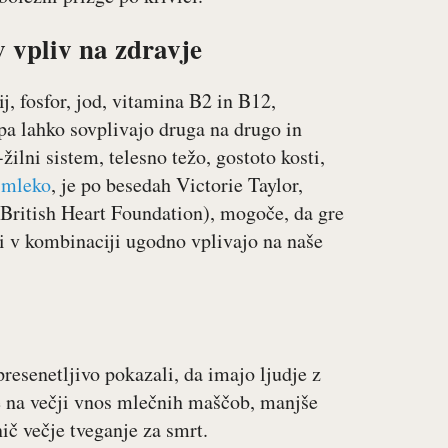
 vpliv na zdravje
, fosfor, jod, vitamina B2 in B12,
 pa lahko sovplivajo druga na drugo in
ilni sistem, telesno težo, gostoto kosti,
o
mleko
, je po besedah Victorie Taylor,
 (British Heart Foundation), mogoče, da gre
 ki v kombinaciji ugodno vplivajo na naše
presenetljivo pokazali, da imajo ljudje z
že na večji vnos mlečnih maščob, manjše
nič večje tveganje za smrt.