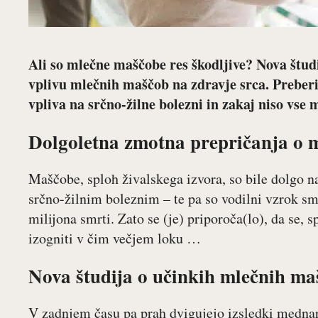
Ali so mlečne maščobe res škodljive? Nova študi
vplivu mlečnih maščob na zdravje srca. Preberi
vpliva na srčno-žilne bolezni in zakaj niso vse
Dolgoletna zmotna prepričanja o 
Maščobe, sploh živalskega izvora, so bile dolgo na
srčno-žilnim boleznim – te pa so vodilni vzrok smr
milijona smrti. Zato se (je) priporoča(lo), da s
izogniti v čim večjem loku …
Nova študija o učinkih mlečnih ma
V zadnjem času pa prah dvigujejo izsledki mednar