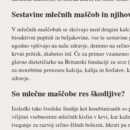
Sestavine mlečnih maščob in njihov
V mlečnih maščobah se skrivajo med drugim kalcij
bioaktivni peptidi in beljakovine, vse te sestavine
ugodno vplivajo na naše zdravje, denimo na srčno-ž
krvni pritisk, diabetes itd. Če za primer vzamem
glavne dietetičarke na Britanski fundaciji za srce
za morebitne povezave kalcija, kalija in fosfatov,
zdravje.
So mlečne maščobe res škodljive?
Izsledki tako švedske študije kot kombiniranih so 
višjimi vsebnostmi mlečnih kislin v krvi, kar ka
tveganje za razvoj srčno-žilnih bolezni, hkrati pa 