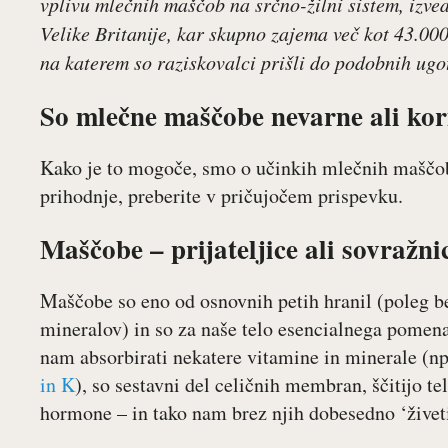
vplivu mlečnih maščob na srčno-žilni sistem, izv
Velike Britanije, kar skupno zajema več kot 43.000 
na katerem so raziskovalci prišli do podobnih ugot
So mlečne maščobe nevarne ali kor
Kako je to mogoče, smo o učinkih mlečnih maščob 
prihodnje, preberite v pričujočem prispevku.
Maščobe – prijateljice ali sovražni
Maščobe so eno od osnovnih petih hranil (poleg be
mineralov) in so za naše telo esencialnega pome
nam absorbirati nekatere vitamine in minerale (np
in K
), so sestavni del celičnih membran, ščitijo t
hormone – in tako nam brez njih dobesedno ‘živeti