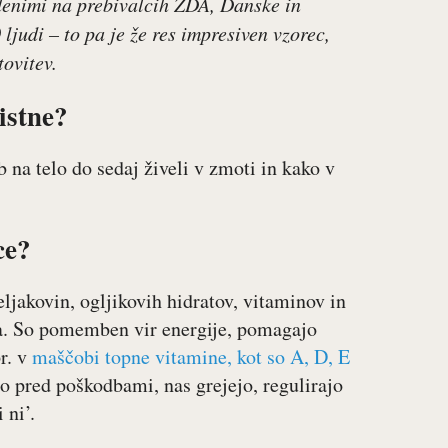
edenimi na prebivalcih ZDA, Danske in
ljudi – to pa je že res impresiven vzorec,
ovitev.
istne?
na telo do sedaj živeli v zmoti in kako v
ce?
ljakovin, ogljikovih hidratov, vitaminov in
na. So pomemben vir energije, pomagajo
r. v
maščobi topne vitamine, kot so A, D, E
elo pred poškodbami, nas grejejo, regulirajo
 ni’.