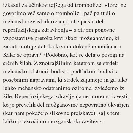
izkazal za učinkovitejšega od trombolize. »Torej ne
govorimo več samo o trombolizi, pač pa tudi o
mehanski revaskularizaciji, obe pa sta del
reperfuzijskega zdravljenja – s ciljem ponovne
vzpostavitve pretoka krvi skozi možganovino, ki
zaradi motnje dotoka krvi ni dokončno uničena.«
Kako se opravi? »Podobno, kot se delajo posegi na
srčnih žilah. Z znotrajžilnim katetrom se strdek
mehansko odstrani, bodisi s podtlakom bodisi s
posebnimi napravami, ki strdek zajamejo in ga tako
lahko mehansko odstranimo oziroma izvlečemo iz
žile. Reperfuzijskega zdravljenja ne moremo izvesti,
ko je prevelik del možganovine nepovratno okvarjen
(kar nam pokažejo slikovne preiskave), saj s tem
lahko povzročimo možgansko krvavitev.«