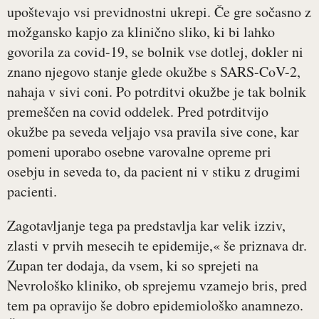
upoštevajo vsi previdnostni ukrepi. Če gre sočasno z
možgansko kapjo za klinično sliko, ki bi lahko
govorila za covid-19, se bolnik vse dotlej, dokler ni
znano njegovo stanje glede okužbe s SARS-CoV-2,
nahaja v sivi coni. Po potrditvi okužbe je tak bolnik
premeščen na covid oddelek. Pred potrditvijo
okužbe pa seveda veljajo vsa pravila sive cone, kar
pomeni uporabo osebne varovalne opreme pri
osebju in seveda to, da pacient ni v stiku z drugimi
pacienti.
Zagotavljanje tega pa predstavlja kar velik izziv,
zlasti v prvih mesecih te epidemije,« še priznava dr.
Zupan ter dodaja, da vsem, ki so sprejeti na
Nevrološko kliniko, ob sprejemu vzamejo bris, pred
tem pa opravijo še dobro epidemiološko anamnezo.