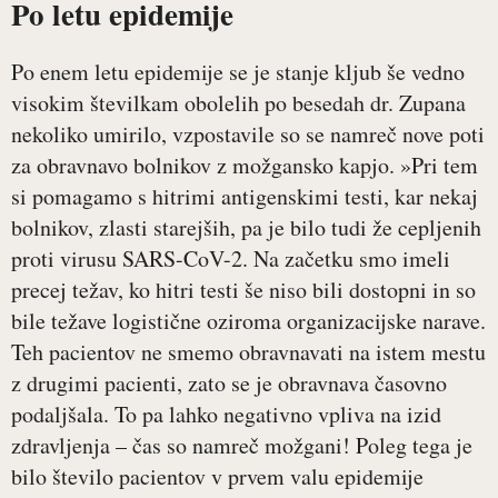
Po letu epidemije
Po enem letu epidemije se je stanje kljub še vedno
visokim številkam obolelih po besedah dr. Zupana
nekoliko umirilo, vzpostavile so se namreč nove poti
za obravnavo bolnikov z možgansko kapjo. »Pri tem
si pomagamo s hitrimi antigenskimi testi, kar nekaj
bolnikov, zlasti starejših, pa je bilo tudi že cepljenih
proti virusu SARS-CoV-2. Na začetku smo imeli
precej težav, ko hitri testi še niso bili dostopni in so
bile težave logistične oziroma organizacijske narave.
Teh pacientov ne smemo obravnavati na istem mestu
z drugimi pacienti, zato se je obravnava časovno
podaljšala. To pa lahko negativno vpliva na izid
zdravljenja – čas so namreč možgani! Poleg tega je
bilo število pacientov v prvem valu epidemije