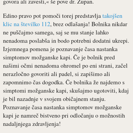
govora ali zavesti,« še pove dr. Zupan.
Edino pravo pot pomoči torej predstavlja
takojšen
klic na številko 112
, brez odlašanja! Bolnika nikdar
ne puščajmo samega, saj se mu stanje lahko
nenadoma poslabša in bodo potrebni dodatni ukrepi.
Izjemnega pomena je poznavanje časa nastanka
simptomov možganske kapi. Če je bolnik pred
našimi očmi nenadoma ohromel po eni strani, začel
nerazločno govoriti ali padel, si zapišimo ali
zapomnimo čas dogodka. Če bolnika že najdemo s
simptomi možganske kapi, skušajmo ugotoviti, kdaj
je bil nazadnje v svojem običajnem stanju.
Poznavanje časa nastanka simptomov možganske
kapi je namreč bistveno pri odločanju o možnostih
nadaljnjega zdravljenja!