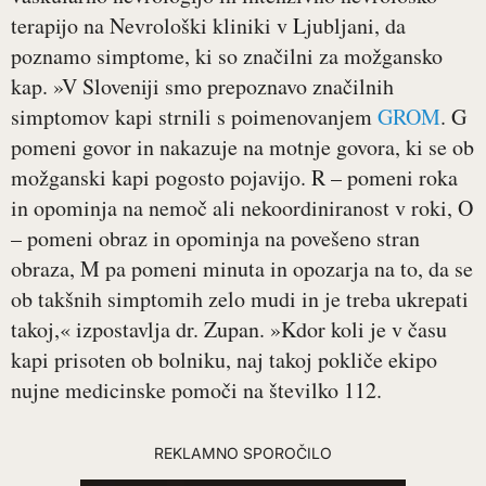
terapijo na Nevrološki kliniki v Ljubljani, da
poznamo simptome, ki so značilni za možgansko
kap. »V Sloveniji smo prepoznavo značilnih
simptomov kapi strnili s poimenovanjem
GROM
. G
pomeni govor in nakazuje na motnje govora, ki se ob
možganski kapi pogosto pojavijo. R – pomeni roka
in opominja na nemoč ali nekoordiniranost v roki, O
– pomeni obraz in opominja na povešeno stran
obraza, M pa pomeni minuta in opozarja na to, da se
ob takšnih simptomih zelo mudi in je treba ukrepati
takoj,« izpostavlja dr. Zupan. »Kdor koli je v času
kapi prisoten ob bolniku, naj takoj pokliče ekipo
nujne medicinske pomoči na številko 112.
REKLAMNO SPOROČILO