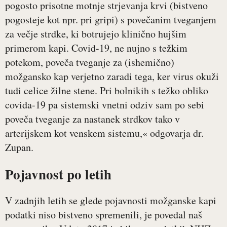
pogosto prisotne motnje strjevanja krvi (bistveno
pogosteje kot npr. pri gripi) s povečanim tveganjem
za večje strdke, ki botrujejo klinično hujšim
primerom kapi. Covid-19, ne nujno s težkim
potekom, poveča tveganje za (ishemično)
možgansko kap verjetno zaradi tega, ker virus okuži
tudi celice žilne stene. Pri bolnikih s težko obliko
covida-19 pa sistemski vnetni odziv sam po sebi
poveča tveganje za nastanek strdkov tako v
arterijskem kot venskem sistemu,« odgovarja dr.
Zupan.
Pojavnost po letih
V zadnjih letih se glede pojavnosti možganske kapi
podatki niso bistveno spremenili, je povedal naš