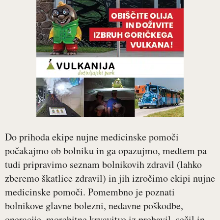
Do prihoda ekipe nujne medicinske pomoči
počakajmo ob bolniku in ga opazujmo, medtem pa
tudi pripravimo seznam bolnikovih zdravil (lahko
zberemo škatlice zdravil) in jih izročimo ekipi nujne
medicinske pomoči. Pomembno je poznati
bolnikove glavne bolezni, nedavne poškodbe,
operacije, morebitne krvavitve iz prebavil, sečil in