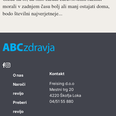
morali v zadnjem času bolj ali manj ostajati doma,
bodo številni najverjetneje...
Kontakt
O nas
Freising d.o.o
Naroči
Mestni trg 20
revijo
4220 Škofja Loka
04/51 55 880
Preberi
revijo