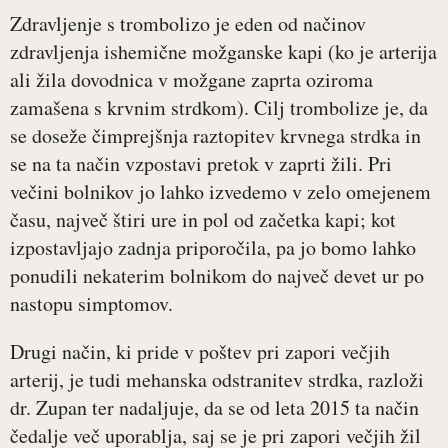
Zdravljenje s trombolizo je eden od načinov
zdravljenja ishemične možganske kapi (ko je arterija
ali žila dovodnica v možgane zaprta oziroma
zamašena s krvnim strdkom). Cilj trombolize je, da
se doseže čimprejšnja raztopitev krvnega strdka in
se na ta način vzpostavi pretok v zaprti žili. Pri
večini bolnikov jo lahko izvedemo v zelo omejenem
času, največ štiri ure in pol od začetka kapi; kot
izpostavljajo zadnja priporočila, pa jo bomo lahko
ponudili nekaterim bolnikom do največ devet ur po
nastopu simptomov.
Drugi način, ki pride v poštev pri zapori večjih
arterij, je tudi mehanska odstranitev strdka, razloži
dr. Zupan ter nadaljuje, da se od leta 2015 ta način
čedalje več uporablja, saj se je pri zapori večjih žil