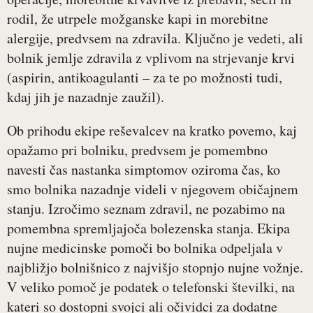
rodil, že utrpele možganske kapi in morebitne
alergije, predvsem na zdravila. Ključno je vedeti, ali
bolnik jemlje zdravila z vplivom na strjevanje krvi
(aspirin, antikoagulanti – za te po možnosti tudi,
kdaj jih je nazadnje zaužil).
Ob prihodu ekipe reševalcev na kratko povemo, kaj
opažamo pri bolniku, predvsem je pomembno
navesti čas nastanka simptomov oziroma čas, ko
smo bolnika nazadnje videli v njegovem običajnem
stanju. Izročimo seznam zdravil, ne pozabimo na
pomembna spremljajoča bolezenska stanja. Ekipa
nujne medicinske pomoči bo bolnika odpeljala v
najbližjo bolnišnico z najvišjo stopnjo nujne vožnje.
V veliko pomoč je podatek o telefonski številki, na
kateri so dostopni svojci ali očividci za dodatne