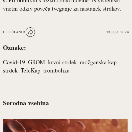
C
Pri bolnikih s težko obliko covida-19 sistemski
vnetni odziv poveča tveganje za nastanek strdkov.
DELI ČLANEK
18 julija, 2024
Oznake:
Covid-19
GROM
krvni strdek
možganska kap
strdek
TeleKap
tromboliza
Sorodna vsebina