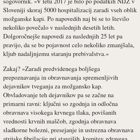
sogovornik. »V letu 2017 je bilo po podatkih NIJZ v
Sloveniji skoraj 5000 hospitalizacij zaradi vseh oblik
možganske kapi. Po napovedih naj bi se to število
nekoliko povečalo v naslednjih desetih letih.
Dolgoročnejše napovedi za naslednjih 25 let pa
pravijo, da se bo pojavnost celo nekoliko zmanjšala,
kljub nadaljnjemu staranju prebivalstva.«
Zakaj? »Zaradi predvidenega boljšega
prepoznavanja in obravnavanja spremenljivih
dejavnikov tveganja za možgansko kap.
Obvladovanje teh dejavnikov pa se začne na
primarni ravni: ključni so zgodnja in odločna
obravnava visokega krvnega tlaka, povišanih
vrednosti krvnih maščob, zgodnja obravnava
sladkorne bolezni, presejanje in ustrezna obravnava
atrijske fibrilacije pri starejših, krepitev zdravega