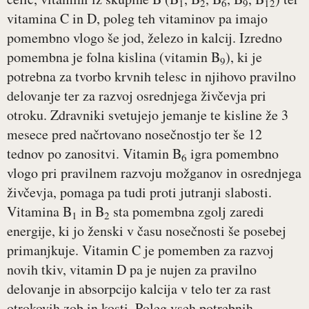
1
2
6
9
12
vitamina C in D, poleg teh vitaminov pa imajo
pomembno vlogo še jod, železo in kalcij. Izredno
pomembna je folna kislina (vitamin B
), ki je
9
potrebna za tvorbo krvnih telesc in njihovo pravilno
delovanje ter za razvoj osrednjega živčevja pri
otroku. Zdravniki svetujejo jemanje te kisline že 3
mesece pred načrtovano nosečnostjo ter še 12
tednov po zanositvi. Vitamin B
igra pomembno
6
vlogo pri pravilnem razvoju možganov in osrednjega
živčevja, pomaga pa tudi proti jutranji slabosti.
Vitamina B
in B
sta pomembna zgolj zaredi
1
2
energije, ki jo ženski v času nosečnosti še posebej
primanjkuje. Vitamin C je pomemben za razvoj
novih tkiv, vitamin D pa je nujen za pravilno
delovanje in absorpcijo kalcija v telo ter za rast
otrokovih zob in kosti. Poleg vseh potrebnih