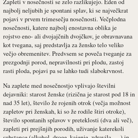
Zapleti v nosečnosti se zelo razlikujejo. Eden od
najbolj neljubih je spontani splav, ki se največkrat
pojavi v prvem trimesečju nosečnosti. Večplodna
nosečnosti, katere najbolj enostavna oblika je
rojstvo eno- ali dvojajčnih dvojčkov, je obravnavana
kot tvegana, saj predstavlja za žensko telo veliko
večjo obremenitev. Predvsem se poveča tveganje za
prezgodnji porod, nepravilnosti pri plodu, zastoj
rasti ploda, pojavi pa se lahko tudi slabokrvnost.
Na zaplete med nosečnostjo vplivajo številni
dejavniki: starost ženske (rizična je starost pod 18 in
nad 35 let), število že rojenih otrok (večja možnost
zapletov pri ženskah, ki so že rodile štiri otroke),
število spontanih splavov v preteklosti (dva ali več),
zapleti pri prejšnjih porodih, uživanje katerekoli
substance (alkohol, droge, kajenje, zdravila, …) in