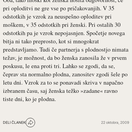
pri oploditvi ne gre vse po pričakovanjih. V 35
odstotkih je vzrok za neuspešno oploditev pri
moškem, v 35 odstotkih pri ženski. Pri ostalih 30
odstotkih pa je vzrok nepojasnjen. Spočetje novega
bitja ni tako preprosto, kot si mnogokrat
predstavljamo. Tudi če partnerja s plodnostjo nimata
težav, je možnost, da bo ženska zanosila že v prvem
poskusu, le ena proti tri. Lahko se zgodi, da se,
čeprav sta normalno plodna, zanositev zgodi šele po
letu dni. Vzrok za to se ponavadi skriva v napačno
izbranem času, saj ženska težko »zadane« ravno
tiste dni, ko je plodna.
DELI ČLANEK
22 oktobra, 2009