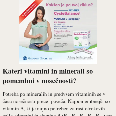
Kateri vitamini in minerali so
pomembni v nosečnosti?
Potreba po mineralih in predvsem vitaminih se v
času nosečnosti precej poveča. Najpomembnejši so
vitamin A, ki je nujno potreben za rast otrokovih
celic, vitamini iz skupine B (B
, B
, B
, B
, B
) ter