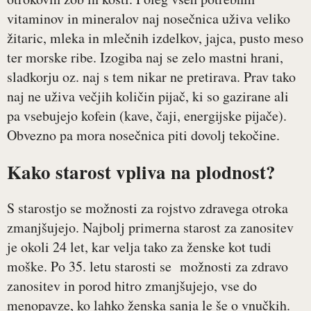
vitaminov in mineralov naj nosečnica uživa veliko
žitaric, mleka in mlečnih izdelkov, jajca, pusto meso
ter morske ribe. Izogiba naj se zelo mastni hrani,
sladkorju oz. naj s tem nikar ne pretirava. Prav tako
naj ne uživa večjih količin pijač, ki so gazirane ali
pa vsebujejo kofein (kave, čaji, energijske pijače).
Obvezno pa mora nosečnica piti dovolj tekočine.
Kako starost vpliva na plodnost?
S starostjo se možnosti za rojstvo zdravega otroka
zmanjšujejo. Najbolj primerna starost za zanositev
je okoli 24 let, kar velja tako za ženske kot tudi
moške. Po 35. letu starosti se možnosti za zdravo
zanositev in porod hitro zmanjšujejo, vse do
menopavze, ko lahko ženska sanja le še o vnučkih.