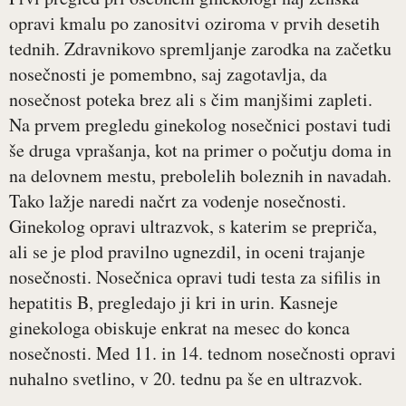
opravi kmalu po zanositvi oziroma v prvih desetih
tednih. Zdravnikovo spremljanje zarodka na začetku
nosečnosti je pomembno, saj zagotavlja, da
nosečnost poteka brez ali s čim manjšimi zapleti.
Na prvem pregledu ginekolog nosečnici postavi tudi
še druga vprašanja, kot na primer o počutju doma in
na delovnem mestu, prebolelih boleznih in navadah.
Tako lažje naredi načrt za vodenje nosečnosti.
Ginekolog opravi ultrazvok, s katerim se prepriča,
ali se je plod pravilno ugnezdil, in oceni trajanje
nosečnosti. Nosečnica opravi tudi testa za sifilis in
hepatitis B, pregledajo ji kri in urin. Kasneje
ginekologa obiskuje enkrat na mesec do konca
nosečnosti. Med 11. in 14. tednom nosečnosti opravi
nuhalno svetlino, v 20. tednu pa še en ultrazvok.