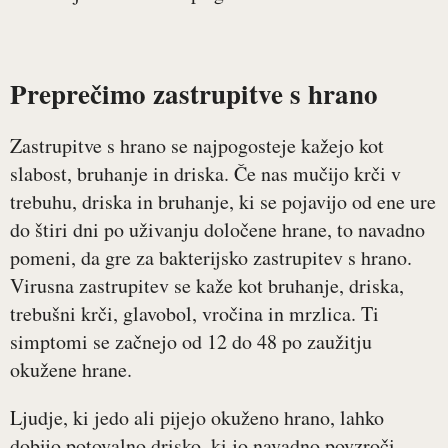
Preprečimo zastrupitve s hrano
Zastrupitve s hrano se najpogosteje kažejo kot
slabost, bruhanje in driska. Če nas mučijo krči v
trebuhu, driska in bruhanje, ki se pojavijo od ene ure
do štiri dni po uživanju določene hrane, to navadno
pomeni, da gre za bakterijsko zastrupitev s hrano.
Virusna zastrupitev se kaže kot bruhanje, driska,
trebušni krči, glavobol, vročina in mrzlica. Ti
simptomi se začnejo od 12 do 48 po zaužitju
okužene hrane.
Ljudje, ki jedo ali pijejo okuženo hrano, lahko
dobijo potovalno drisko, ki jo navadno povzroči