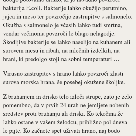
bakterija E.coli. Bakterije lahko okužijo perutnino,
jajca in meso ter povzročijo zastrupitve s salmonelo.
Okužba s salmonelo je včasih lahko tudi smrtna,
vendar večinoma povzroči le blago nelagodje.
Škodljive bakterije se lahko naselijo na kuhanem ali
surovem mesu in ribah, na mlečnih izdelkih, na
hrani, ki predolgo stoji na sobni temperaturi …
Virusno zastrupitev s hrano lahko povzroči zlasti
surova morska hrana, še posebej okužene školjke.
Z bruhanjem in drisko telo izloči strupe, zato je zelo
pomembno, da v prvih 24 urah ne jemljete nobenih
sredstev proti bruhanju ali driski. Ko tekočina že
lahko ostane v vašem želodcu, približno pol dneva
le pijte. Ko začnete spet uživati hrano, naj bodo