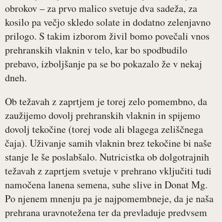
obrokov – za prvo malico svetuje dva sadeža, za
kosilo pa večjo skledo solate in dodatno zelenjavno
prilogo. S takim izborom živil bomo povečali vnos
prehranskih vlaknin v telo, kar bo spodbudilo
prebavo, izboljšanje pa se bo pokazalo že v nekaj
dneh.
Ob težavah z zaprtjem je torej zelo pomembno, da
zaužijemo dovolj prehranskih vlaknin in spijemo
dovolj tekočine (torej vode ali blagega zeliščnega
čaja). Uživanje samih vlaknin brez tekočine bi naše
stanje le še poslabšalo. Nutricistka ob dolgotrajnih
težavah z zaprtjem svetuje v prehrano vključiti tudi
namočena lanena semena, suhe slive in Donat Mg.
Po njenem mnenju pa je najpomembneje, da je naša
prehrana uravnotežena ter da prevladuje predvsem