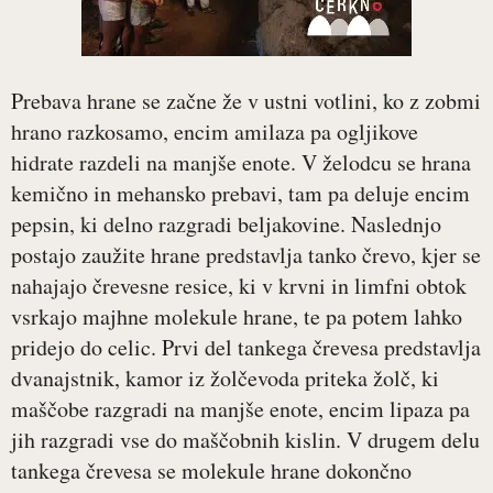
Prebava hrane se začne že v ustni votlini, ko z zobmi
hrano razkosamo, encim amilaza pa ogljikove
hidrate razdeli na manjše enote. V želodcu se hrana
kemično in mehansko prebavi, tam pa deluje encim
pepsin, ki delno razgradi beljakovine. Naslednjo
postajo zaužite hrane predstavlja tanko črevo, kjer se
nahajajo črevesne resice, ki v krvni in limfni obtok
vsrkajo majhne molekule hrane, te pa potem lahko
pridejo do celic. Prvi del tankega črevesa predstavlja
dvanajstnik, kamor iz žolčevoda priteka žolč, ki
maščobe razgradi na manjše enote, encim lipaza pa
jih razgradi vse do maščobnih kislin. V drugem delu
tankega črevesa se molekule hrane dokončno