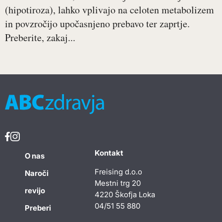
(hipotiroza), lahko vplivajo na celoten metabolizem
in povzročijo upočasnjeno prebavo ter zaprtje.
Preberite, zakaj...
Kontakt
O nas
Freising d.o.o
Naroči
Mestni trg 20
revijo
4220 Škofja Loka
04/51 55 880
Preberi