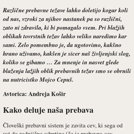
Različne prebavne težave lahko doletijo kogar koli
od nas, vzroki za njihov nastanek pa so različni,
zato ni zdravila, ki bi pomagalo vsem. Pri blažjih
oblikah tovrstnih težav lahko veliko naredimo kar
sami. Zelo pomembno je, da ugotovimo, kakšno
hrano uživamo, kakšen je sicer naš življenjski slog,
koliko se gibamo … Za mnenje in nasvet glede
blaženja lažjih oblik prebavnih težav smo se obrnili
na nutricistko
Mojco Cepuš
.
Avtorica: Andreja Košir
Kako deluje naša prebava
Človeški prebavni sistem je zavita cev, ki sega od
ust do zadnjične odprtine (če je prebavna cev