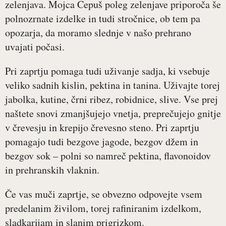
zelenjava. Mojca Cepuš poleg zelenjave priporoča še
polnozrnate izdelke in tudi stročnice, ob tem pa
opozarja, da moramo slednje v našo prehrano
uvajati počasi.
Pri zaprtju pomaga tudi uživanje sadja, ki vsebuje
veliko sadnih kislin, pektina in tanina. Uživajte torej
jabolka, kutine, črni ribez, robidnice, slive. Vse prej
naštete snovi zmanjšujejo vnetja, preprečujejo gnitje
v črevesju in krepijo črevesno steno. Pri zaprtju
pomagajo tudi bezgove jagode, bezgov džem in
bezgov sok – polni so namreč pektina, flavonoidov
in prehranskih vlaknin.
Če vas muči zaprtje, se obvezno odpovejte vsem
predelanim živilom, torej rafiniranim izdelkom,
sladkarijam in slanim prigrizkom.