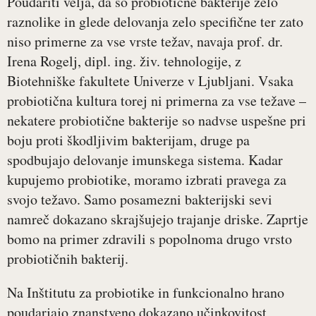
Poudariti velja, da so probiotične bakterije zelo
raznolike in glede delovanja zelo specifične ter zato
niso primerne za vse vrste težav, navaja prof. dr.
Irena Rogelj, dipl. ing. živ. tehnologije, z
Biotehniške fakultete Univerze v Ljubljani. Vsaka
probiotična kultura torej ni primerna za vse težave –
nekatere probiotične bakterije so nadvse uspešne pri
boju proti škodljivim bakterijam, druge pa
spodbujajo delovanje imunskega sistema. Kadar
kupujemo probiotike, moramo izbrati pravega za
svojo težavo. Samo posamezni bakterijski sevi
namreč dokazano skrajšujejo trajanje driske. Zaprtje
bomo na primer zdravili s popolnoma drugo vrsto
probiotičnih bakterij.
Na Inštitutu za probiotike in funkcionalno hrano
poudarjajo znanstveno dokazano učinkovitost