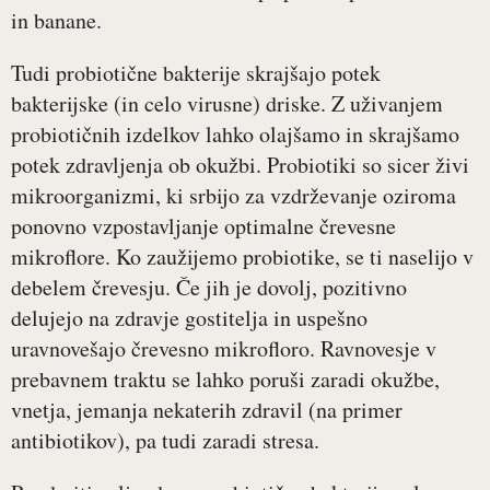
in banane.
Tudi probiotične bakterije skrajšajo potek
bakterijske (in celo virusne) driske. Z uživanjem
probiotičnih izdelkov lahko olajšamo in skrajšamo
potek zdravljenja ob okužbi. Probiotiki so sicer živi
mikroorganizmi, ki srbijo za vzdrževanje oziroma
ponovno vzpostavljanje optimalne črevesne
mikroflore. Ko zaužijemo probiotike, se ti naselijo v
debelem črevesju. Če jih je dovolj, pozitivno
delujejo na zdravje gostitelja in uspešno
uravnovešajo črevesno mikrofloro. Ravnovesje v
prebavnem traktu se lahko poruši zaradi okužbe,
vnetja, jemanja nekaterih zdravil (na primer
antibiotikov), pa tudi zaradi stresa.