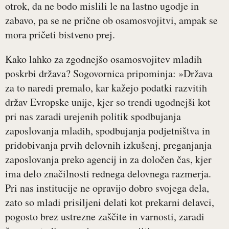
otrok, da ne bodo mislili le na lastno ugodje in
zabavo, pa se ne prične ob osamosvojitvi, ampak se
mora pričeti bistveno prej.
Kako lahko za zgodnejšo osamosvojitev mladih
poskrbi država? Sogovornica pripominja: »Država
za to naredi premalo, kar kažejo podatki razvitih
držav Evropske unije, kjer so trendi ugodnejši kot
pri nas zaradi urejenih politik spodbujanja
zaposlovanja mladih, spodbujanja podjetništva in
pridobivanja prvih delovnih izkušenj, preganjanja
zaposlovanja preko agencij in za določen čas, kjer
ima delo značilnosti rednega delovnega razmerja.
Pri nas institucije ne opravijo dobro svojega dela,
zato so mladi prisiljeni delati kot prekarni delavci,
pogosto brez ustrezne zaščite in varnosti, zaradi