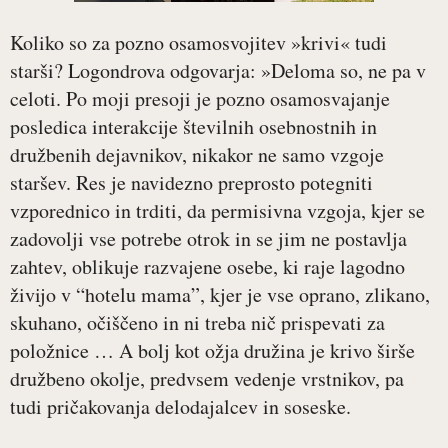
Koliko so za pozno osamosvojitev »krivi« tudi
starši? Logondrova odgovarja: »Deloma so, ne pa v
celoti. Po moji presoji je pozno osamosvajanje
posledica interakcije številnih osebnostnih in
družbenih dejavnikov, nikakor ne samo vzgoje
staršev. Res je navidezno preprosto potegniti
vzporednico in trditi, da permisivna vzgoja, kjer se
zadovolji vse potrebe otrok in se jim ne postavlja
zahtev, oblikuje razvajene osebe, ki raje lagodno
živijo v “hotelu mama”, kjer je vse oprano, zlikano,
skuhano, očiščeno in ni treba nič prispevati za
položnice … A bolj kot ožja družina je krivo širše
družbeno okolje, predvsem vedenje vrstnikov, pa
tudi pričakovanja delodajalcev in soseske.