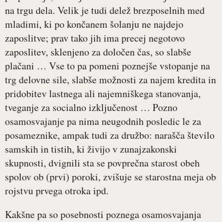
na trgu dela. Velik je tudi delež brezposelnih med
mladimi, ki po končanem šolanju ne najdejo
zaposlitve; prav tako jih ima precej negotovo
zaposlitev, sklenjeno za določen čas, so slabše
plačani … Vse to pa pomeni poznejše vstopanje na
trg delovne sile, slabše možnosti za najem kredita in
pridobitev lastnega ali najemniškega stanovanja,
tveganje za socialno izključenost … Pozno
osamosvajanje pa nima neugodnih posledic le za
posameznike, ampak tudi za družbo: narašča število
samskih in tistih, ki živijo v zunajzakonski
skupnosti, dvignili sta se povprečna starost obeh
spolov ob (prvi) poroki, zvišuje se starostna meja ob
rojstvu prvega otroka ipd.
Kakšne pa so posebnosti poznega osamosvajanja