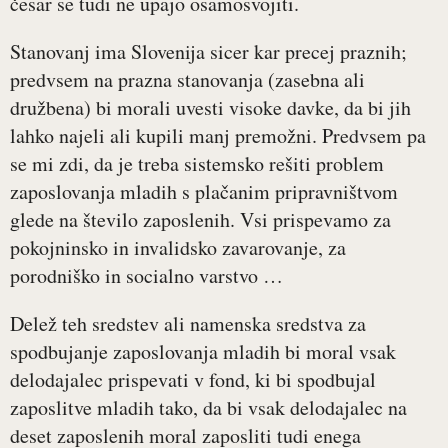
česar se tudi ne upajo osamosvojiti.
Stanovanj ima Slovenija sicer kar precej praznih;
predvsem na prazna stanovanja (zasebna ali
družbena) bi morali uvesti visoke davke, da bi jih
lahko najeli ali kupili manj premožni. Predvsem pa
se mi zdi, da je treba sistemsko rešiti problem
zaposlovanja mladih s plačanim pripravništvom
glede na število zaposlenih. Vsi prispevamo za
pokojninsko in invalidsko zavarovanje, za
porodniško in socialno varstvo …
Delež teh sredstev ali namenska sredstva za
spodbujanje zaposlovanja mladih bi moral vsak
delodajalec prispevati v fond, ki bi spodbujal
zaposlitve mladih tako, da bi vsak delodajalec na
deset zaposlenih moral zaposliti tudi enega