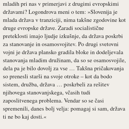
mladih pri nas v primerjavi z drugimi evropskimi
državami? Logondrova meni o tem: »Slovenija je
mlada država v tranziciji, nima takšne zgodovine kot
druge evropske države. Zaradi socialistične
preteklosti imajo ljudje izkušnje, da država poskrbi
za stanovanje in osamosvojitev. Po drugi svetovni
vojni je država plansko gradila bloke in dodeljevala
stanovanja mladim družinam, da so se osamosvojile,
dela pa je bilo dovolj za vse … Takšna pričakovanja
so prenesli starši na svoje otroke – kot da bodo
sistem, družba, država … poskrbeli za rešitev
njihovega stanovanjskega, včasih tudi
zaposlitvenega problema. Vendar so se časi
spremenili, danes bolj velja: pomagaj si sam, država
ti ne bo kaj dosti.«