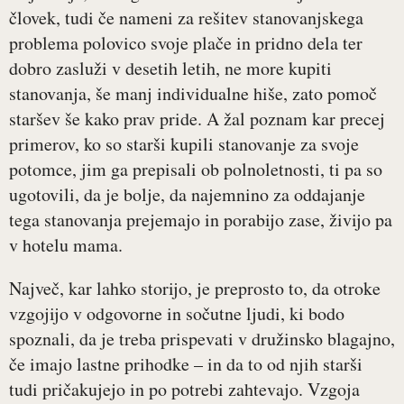
človek, tudi če nameni za rešitev stanovanjskega
problema polovico svoje plače in pridno dela ter
dobro zasluži v desetih letih, ne more kupiti
stanovanja, še manj individualne hiše, zato pomoč
staršev še kako prav pride. A žal poznam kar precej
primerov, ko so starši kupili stanovanje za svoje
potomce, jim ga prepisali ob polnoletnosti, ti pa so
ugotovili, da je bolje, da najemnino za oddajanje
tega stanovanja prejemajo in porabijo zase, živijo pa
v hotelu mama.
Največ, kar lahko storijo, je preprosto to, da otroke
vzgojijo v odgovorne in sočutne ljudi, ki bodo
spoznali, da je treba prispevati v družinsko blagajno,
če imajo lastne prihodke – in da to od njih starši
tudi pričakujejo in po potrebi zahtevajo. Vzgoja