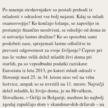
Po mnenju strokovnjakov so postali prehodi iz
mladosti v odraslost vse bolj nejasni. Kdaj se mladi
osamosvojijo? Ko končajo šolanje, se zaposlijo in
postanejo finančno neodvisni, se odselijo od doma in
si ustvarijo lastno družino? Ko so sposobni sami
poskrbeti zase, sprejemati lastne odločitve in
prevzeti odgovornost za svoje življenje? Čeprav pri
nas še vedno velik delež mladih živi doma pri
starših, pa so vzpodbudni podatki raziskave
Eurostata iz leta 2013, po kateri mladi odrasli v
Sloveniji med 25. in 34. letom niso več na vrhu
lestvice, ampak so se uvrstili na 11. mesto. Največji
delež mladih, ki živijo doma, je na Hrvaškem,
Slovaškem, v Grčiji in Bolgariji, medtem ko najbolj
zgodaj zapuščajo dom v skandinavskih državah – na