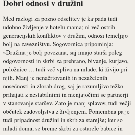
Dobri odnosi v družini
Med razlogi za pozno odselitev je kajpada tudi
udobno življenje v hotelu mama; ni več ostrih
generacijskih konfliktov v družini, odnosi temeljijo
bolj na zavezništvu. Sogovornica pripominja:
»Družina je bolj povezana, saj imajo starši poleg
odgovornosti in skrbi za prehrano, bivanje, kurjavo,
položnice … tudi več vpliva na mlade, ki živijo pri
njih. Manj je nenačrtovanih in nezaželenih
nosečnosti in zlorab drog, saj je razumljivo težko
prihajati z nestabilnimi in menjajočimi se partnerji
v stanovanje staršev. Zato je manj splavov, tudi večji
občutek zadovoljstva z življenjem. Pomembna pa je
tudi pripadnost družini in skrb za starejše; ker so
mladi doma, se breme skrbi za ostarele babice in