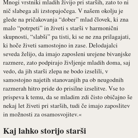
Mnogi vrstniki mladih živijo pri starših, zato to ni
nič slabega ali izstopajočega. V našem okolju je
glede na pričakovanja “dober” mlad človek, ki zna
malo “potrpeti” in živeti s starši v harmonični
skupnosti, “slabši” pa tisti, ki se ne zna prilagajati,
ki hoče živeti samostojno in zase. Delodajalci
seveda želijo, da imajo zaposleni urejene bivanjske
razmere, zato podpirajo življenje mladih doma, saj
vedo, da jih starši zlepa ne bodo izselili, v
samostojno najetih stanovanjih pa ob neugodnih
razmerah hitro pride do prisilne izselitve. Vse to
prispeva k temu, da se mladim zdi čisto običajno še
nekaj let živeti pri starših, tudi če imajo zaposlitev
in možnosti za osamosvojitev.«
Kaj lahko storijo starši