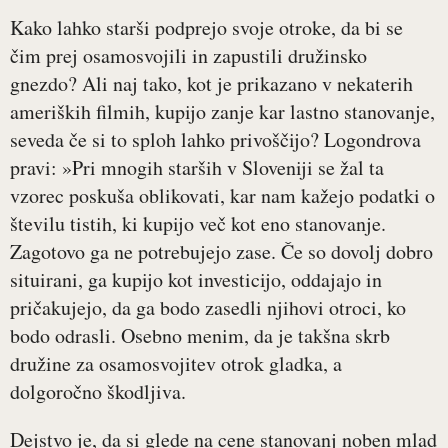
Kako lahko starši podprejo svoje otroke, da bi se
čim prej osamosvojili in zapustili družinsko
gnezdo? Ali naj tako, kot je prikazano v nekaterih
ameriških filmih, kupijo zanje kar lastno stanovanje,
seveda če si to sploh lahko privoščijo? Logondrova
pravi: »Pri mnogih starših v Sloveniji se žal ta
vzorec poskuša oblikovati, kar nam kažejo podatki o
številu tistih, ki kupijo več kot eno stanovanje.
Zagotovo ga ne potrebujejo zase. Če so dovolj dobro
situirani, ga kupijo kot investicijo, oddajajo in
pričakujejo, da ga bodo zasedli njihovi otroci, ko
bodo odrasli. Osebno menim, da je takšna skrb
družine za osamosvojitev otrok gladka, a
dolgoročno škodljiva.
Dejstvo je, da si glede na cene stanovanj noben mlad