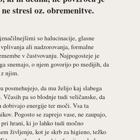
ne stresi oz. obremenitve.
značilnejšimi so halucinacije, glasne
i vplivanja ali nadzorovanja, formalne
remembe v čustvovanju. Najpogosteje je
 ga snemajo, o njem govorijo po medijih, da
 z njim.
mu posmehujejo, da mu želijo kaj slabega
o. Včasih pa so blodnje tudi veličanske, da
 dobivajo energije ter moči. Vsa ta
ikov. Pogosto se zaprejo vase, ne zaupajo,
 pri hrani, ki jo lahko tudi močno
em življenju, kot je skrb za higieno, težko