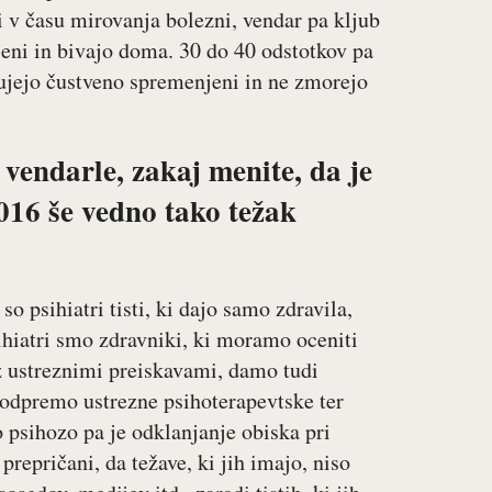
 v času mirovanja bolezni, vendar pa kljub
leni in bivajo doma. 30 do 40 odstotkov pa
lujejo čustveno spremenjeni in ne zmorejo
vendarle, zakaj menite, da je
2016 še vedno tako težak
so psihiatri tisti, ki dajo samo zdravila,
ihiatri smo zdravniki, ki moramo oceniti
 z ustreznimi preiskavami, damo tudi
 podpremo ustrezne psihoterapevtske ter
o psihozo pa je odklanjanje obiska pri
prepričani, da težave, ki jih imajo, niso