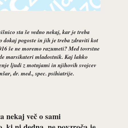
išnico sta še vedno nekaj, kar je treba
o dokaj pogoste in jih je treba zdraviti kot
 2016 še ne moremo razumeti? Med tovrstne
ade marsikateri mladostnik. Kaj lahko
jenje ljudi z motnjami in njihovih svojcev
mšar
, dr. med., spec. psihiatrije.
a nekaj več o sami
, ki ni dedna, ne povzroča je