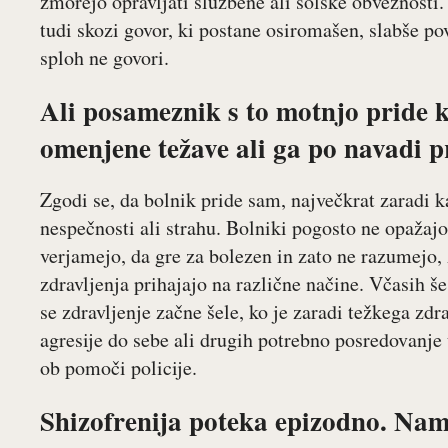
zmorejo opravljati službene ali šolske obveznosti.
tudi skozi govor, ki postane osiromašen, slabše po
sploh ne govori.
Ali posameznik s to motnjo pride k
omenjene težave ali ga po navadi pr
Zgodi se, da bolnik pride sam, največkrat zaradi 
nespečnosti ali strahu. Bolniki pogosto ne opažajo
verjamejo, da gre za bolezen in zato ne razumejo, 
zdravljenja prihajajo na različne načine. Včasih š
se zdravljenje začne šele, ko je zaradi težkega zd
agresije do sebe ali drugih potrebno posredovanje
ob pomoči policije.
Shizofrenija poteka epizodno. Nam