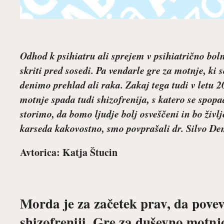
Odhod k psihiatru ali sprejem v psihiatrično boln
skriti pred sosedi. Pa vendarle gre za motnje, ki s
denimo prehlad ali raka. Zakaj tega tudi v letu
motnje spada tudi shizofrenija, s katero se spop
storimo, da bomo ljudje bolj osveščeni in bo živl
karseda kakovostno, smo povprašali dr.
Silvo De
Avtorica: Katja Štucin
Morda je za začetek prav, da povev
shizofreniji. Gre za duševno motnjo