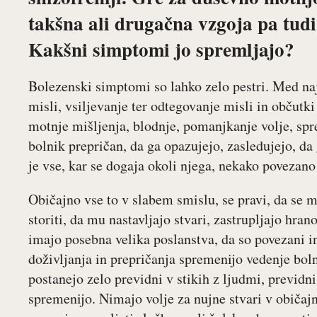
takšna ali drugačna vzgoja pa tudi 
Kakšni simptomi jo spremljajo?
Bolezenski simptomi so lahko zelo pestri. Med naj
misli, vsiljevanje ter odtegovanje misli in občutk
motnje mišljenja, blodnje, pomanjkanje volje, sp
bolnik prepričan, da ga opazujejo, zasledujejo, da
je vse, kar se dogaja okoli njega, nekako povezano
Običajno vse to v slabem smislu, se pravi, da se 
storiti, da mu nastavljajo stvari, zastrupljajo hran
imajo posebna velika poslanstva, da so povezani in
doživljanja in prepričanja spremenijo vedenje boln
postanejo zelo previdni v stikih z ljudmi, previdni
spremenijo. Nimajo volje za nujne stvari v običajn