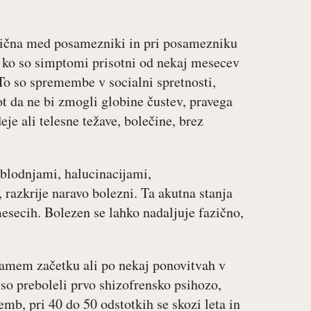
zlična med posamezniki in pri posamezniku
eč, ko so simptomi prisotni od nekaj mesecev
To so spremembe v socialni spretnosti,
t da ne bi zmogli globine čustev, pravega
eje ali telesne težave, bolečine, brez
 blodnjami, halucinacijami,
 razkrije naravo bolezni. Ta akutna stanja
mesecih. Bolezen se lahko nadaljuje fazično,
samem začetku ali po nekaj ponovitvah v
 so preboleli prvo shizofrensko psihozo,
mb, pri 40 do 50 odstotkih se skozi leta in