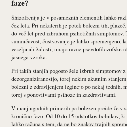
faze?
Shizofrenija je v posameznih elementih lahko ra
čez leta. Pri nekaterih je potek bolezni tih, plaz
do več let pred izbruhom psihotičnih simptomov. 
sumničavost, čustvovanje je lahko spremenjeno, ko
veselja ali žalosti, imajo razne psevdofilozofske id
jasnega vzroka.
Pri takih stanjih pogosto šele izbruh simptomov z
dezorganiziranostjo, torej nekim akutnim stanjem,
bolezni z zdravljenjem izginejo po nekaj tednih, 
torej s ponovitvami psihoze in zazdravitvami.
V manj ugodnih primerih pa bolezen preide že v 
kronično fazo. Od 10 do 15 odstotkov bolnikov, ki
lahko računa s tem, da ne bo znakov trajnih spreme