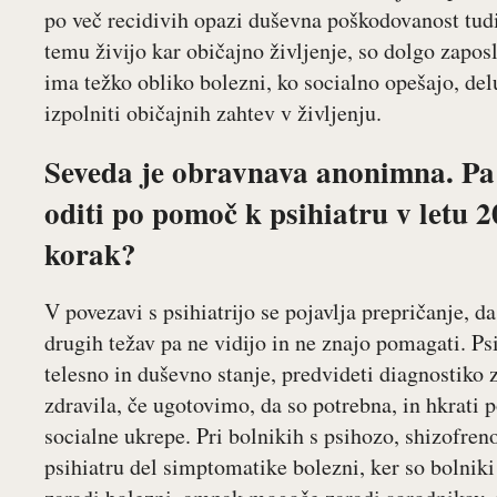
po več recidivih opazi duševna poškodovanost tudi
temu živijo kar običajno življenje, so dolgo zapos
ima težko obliko bolezni, ko socialno opešajo, de
izpolniti običajnih zahtev v življenju.
Seveda je obravnava anonimna. Pa 
oditi po pomoč k psihiatru v letu 
korak?
V povezavi s psihiatrijo se pojavlja prepričanje, da 
drugih težav pa ne vidijo in ne znajo pomagati. Ps
telesno in duševno stanje, predvideti diagnostiko
zdravila, če ugotovimo, da so potrebna, in hkrati
socialne ukrepe. Pri bolnikih s psihozo, shizofren
psihiatru del simptomatike bolezni, ker so bolniki 