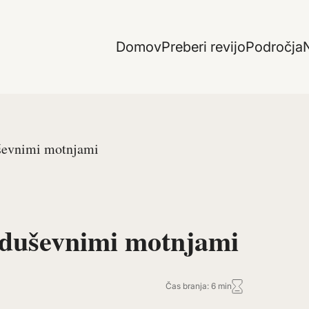
Domov
Preberi revijo
Področja
N
ševnimi motnjami
 duševnimi motnjami
Čas branja: 6 min