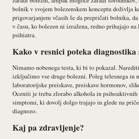
zaradi bolezni, ampak mogoče zaradi sorodnikov, sos
bolnik v svojem bolezenskem konceptu doživlja k
prigovarjanjem včasih še da prepričati bolnika, da
v času, ko bolezen ni izražena, redno prihajajo na 
psihiatra.
Kako v resnici poteka diagnostika 
Nimamo nobenega testa, ki bi to pokazal. Naredit
izključimo vse druge bolezni. Poleg telesnega in
laboratorijske preiskave, preiskave hormonov, sli
Oceniti je treba zlorabo alkohola in psihoaktivnih
simptomi, ki dovolj dolgo trajajo in glede na prič
diagnozo.
Kaj pa zdravljenje?