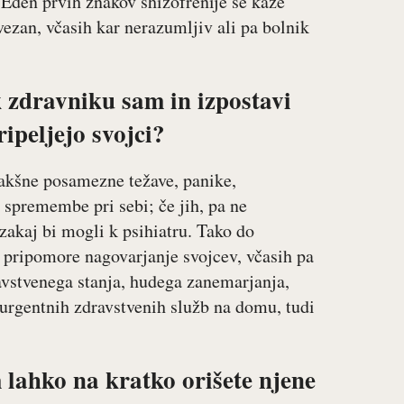
 Eden prvih znakov shizofrenije se kaže
vezan, včasih kar nerazumljiv ali pa bolnik
 zdravniku sam in izpostavi
ipeljejo svojci?
kakšne posamezne težave, panike,
 spremembe pri sebi; če jih, pa ne
zakaj bi mogli k psihiatru. Tako do
e pripomore nagovarjanje svojcev, včasih pa
ravstvenega stanja, hudega zanemarjanja,
 urgentnih zdravstvenih služb na domu, tudi
 lahko na kratko orišete njene