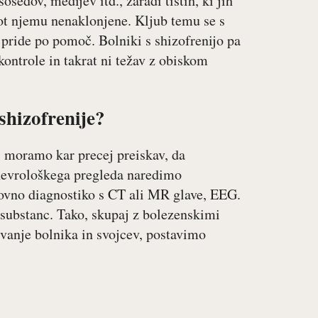
edov, medijev itd., zaradi tistih, ki jih
ot njemu nenaklonjene. Kljub temu se s
 pride po pomoč. Bolniki s shizofrenijo pa
kontrole in takrat ni težav z obiskom
shizofrenije?
i moramo kar precej preiskav, da
 nevrološkega pregleda naredimo
kovno diagnostiko s CT ali MR glave, EEG.
 substanc. Tako, skupaj z bolezenskimi
evanje bolnika in svojcev, postavimo