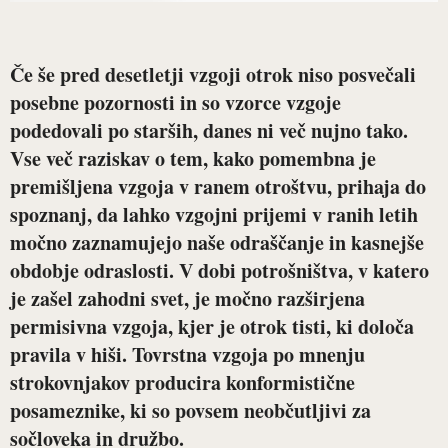
Če še pred desetletji vzgoji otrok niso posvečali
posebne pozornosti in so vzorce vzgoje
podedovali po starših, danes ni več nujno tako.
Vse več raziskav o tem, kako pomembna je
premišljena vzgoja v ranem otroštvu, prihaja do
spoznanj, da lahko vzgojni prijemi v ranih letih
močno zaznamujejo naše odraščanje in kasnejše
obdobje odraslosti. V dobi potrošništva, v katero
je zašel zahodni svet, je močno razširjena
permisivna vzgoja, kjer je otrok tisti, ki določa
pravila v hiši. Tovrstna vzgoja po mnenju
strokovnjakov producira konformistične
posameznike, ki so povsem neobčutljivi za
sočloveka in družbo.