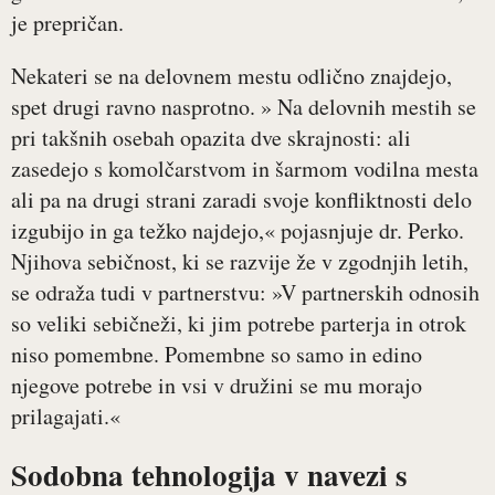
je prepričan.
Nekateri se na delovnem mestu odlično znajdejo,
spet drugi ravno nasprotno. » Na delovnih mestih se
pri takšnih osebah opazita dve skrajnosti: ali
zasedejo s komolčarstvom in šarmom vodilna mesta
ali pa na drugi strani zaradi svoje konfliktnosti delo
izgubijo in ga težko najdejo,« pojasnjuje dr. Perko.
Njihova sebičnost, ki se razvije že v zgodnjih letih,
se odraža tudi v partnerstvu: »V partnerskih odnosih
so veliki sebičneži, ki jim potrebe parterja in otrok
niso pomembne. Pomembne so samo in edino
njegove potrebe in vsi v družini se mu morajo
prilagajati.«
Sodobna tehnologija v navezi s