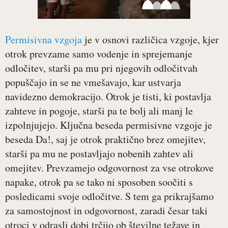
Permisivna vzgoja
je v osnovi različica vzgoje, kjer
otrok prevzame samo vodenje in sprejemanje
odločitev, starši pa mu pri njegovih odločitvah
popuščajo in se ne vmešavajo, kar ustvarja
navidezno demokracijo. Otrok je tisti, ki postavlja
zahteve in pogoje, starši pa te bolj ali manj le
izpolnjujejo. Ključna beseda permisivne vzgoje je
beseda Da!, saj je otrok praktično brez omejitev,
starši pa mu ne postavljajo nobenih zahtev ali
omejitev. Prevzamejo odgovornost za vse otrokove
napake, otrok pa se tako ni sposoben soočiti s
posledicami svoje odločitve. S tem ga prikrajšamo
za samostojnost in odgovornost, zaradi česar taki
otroci v odrasli dobi trčijo ob številne težave in