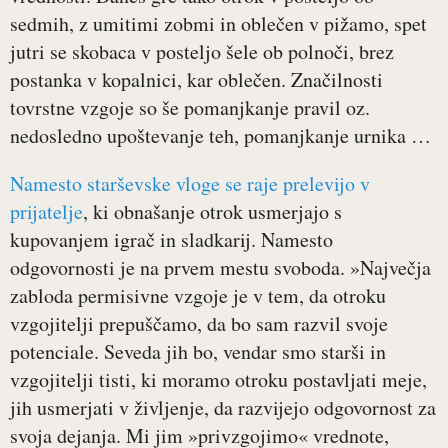
sedmih, z umitimi zobmi in oblečen v pižamo, spet
jutri se skobaca v posteljo šele ob polnoči, brez
postanka v kopalnici, kar oblečen. Značilnosti
tovrstne vzgoje so še pomanjkanje pravil oz.
nedosledno upoštevanje teh, pomanjkanje urnika …
Namesto starševske vloge se raje prelevijo v
prijatelje
, ki obnašanje otrok usmerjajo s
kupovanjem igrač in sladkarij. Namesto
odgovornosti je na prvem mestu svoboda. »Največja
zabloda permisivne vzgoje je v tem, da otroku
vzgojitelji prepuščamo, da bo sam razvil svoje
potenciale. Seveda jih bo, vendar smo starši in
vzgojitelji tisti, ki moramo otroku postavljati meje,
jih usmerjati v življenje, da razvijejo odgovornost za
svoja dejanja. Mi jim »privzgojimo« vrednote,