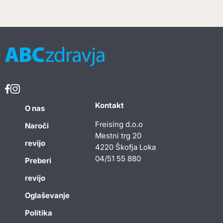
Kontakt
O nas
Freising d.o.o
Naroči
Mestni trg 20
revijo
4220 Škofja Loka
04/51 55 880
Preberi
revijo
Oglaševanje
Politika