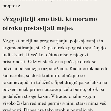
prepreke.
»Vzgojitelji smo tisti, ki moramo
otroku postavljati meje«
Vzgoja temelji na pregovarjanju, pojasnjevanju in
argumentiranju, starši pa otroka pogosto sprašujejo
tudi stvari, ki več kot očitno niso v njegovi
pristojnosti. Odzivi staršev na početje otrok so
odvisni od samega razpoloženja. Kadar otrok naredi
kaj narobe, so dostikrat mili, običajno so
razumevajoči in tolažeči. Spet drugič pa se lahko na
povsem enak primer odzovejo zelo burno, otrok pa
je deležen stroge kazni. V tradicionalni vzgoji
visoko čislan red med permisivnimi starši nima več
vrednosti. Danes gre tako otrok v posteljo ob