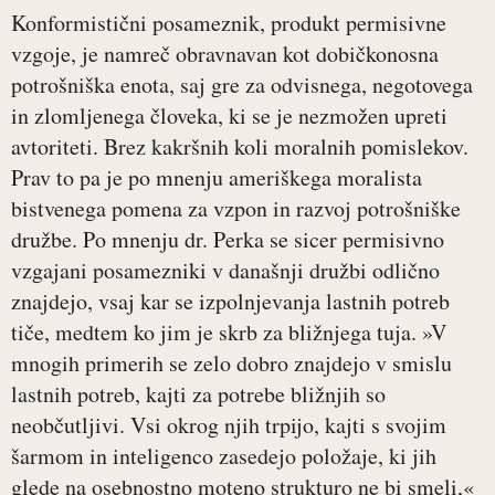
Konformistični posameznik, produkt permisivne
vzgoje, je namreč obravnavan kot dobičkonosna
potrošniška enota, saj gre za odvisnega, negotovega
in zlomljenega človeka, ki se je nezmožen upreti
avtoriteti. Brez kakršnih koli moralnih pomislekov.
Prav to pa je po mnenju ameriškega moralista
bistvenega pomena za vzpon in razvoj potrošniške
družbe. Po mnenju dr. Perka se sicer permisivno
vzgajani posamezniki v današnji družbi odlično
znajdejo, vsaj kar se izpolnjevanja lastnih potreb
tiče, medtem ko jim je skrb za bližnjega tuja. »V
mnogih primerih se zelo dobro znajdejo v smislu
lastnih potreb, kajti za potrebe bližnjih so
neobčutljivi. Vsi okrog njih trpijo, kajti s svojim
šarmom in inteligenco zasedejo položaje, ki jih
glede na osebnostno moteno strukturo ne bi smeli,«