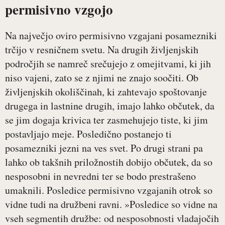
permisivno vzgojo
Na največjo oviro permisivno vzgajani posamezniki
trčijo v resničnem svetu. Na drugih življenjskih
področjih se namreč srečujejo z omejitvami, ki jih
niso vajeni, zato se z njimi ne znajo soočiti. Ob
življenjskih okoliščinah, ki zahtevajo spoštovanje
drugega in lastnine drugih, imajo lahko občutek, da
se jim dogaja krivica ter zasmehujejo tiste, ki jim
postavljajo meje. Posledično postanejo ti
posamezniki jezni na ves svet. Po drugi strani pa
lahko ob takšnih priložnostih dobijo občutek, da so
nesposobni in nevredni ter se bodo prestrašeno
umaknili. Posledice permisivno vzgajanih otrok so
vidne tudi na družbeni ravni. »Posledice so vidne na
vseh segmentih družbe: od nesposobnosti vladajočih