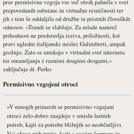
prav permisivna vzgoja vse več otrok pahnila v svet
prepovedanih substanc in virtualne resničnosti ter
jih s tem še oddaljila od družbe in pristnih človeških
odnosov. »Trendi se slabšajo. Za mlade namreč
prihodnost ne predstavlja izziva, priložnosti, kot
pravi ugledni italijanski mislec Galimberti, ampak
grožnjo. Zato se umikajo v virtualni svet interneta
ter omamljanja z raznimi drugimi drogami,«
zaključuje dr. Perko.
Permisivno vzgojeni otroci
»V mnogih primerih se permisivno vzgajani
otroci zelo dobro znajdejo v smislu lastnih
potreb, kajti za potrebe bližnjih so neobčutljivi.
Vsi okrog njih trpijo, kajti s svojim šarmom in