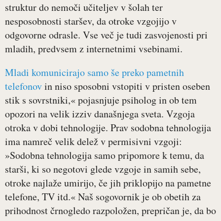
struktur do nemoči učiteljev v šolah ter
nesposobnosti staršev, da otroke vzgojijo v
odgovorne odrasle. Vse več je tudi zasvojenosti pri
mladih, predvsem z internetnimi vsebinami.
Mladi komunicirajo samo še preko pametnih
telefonov
in niso sposobni vstopiti v pristen oseben
stik s sovrstniki,« pojasnjuje psiholog in ob tem
opozori na velik izziv današnjega sveta. Vzgoja
otroka v dobi tehnologije. Prav sodobna tehnologija
ima namreč velik delež v permisivni vzgoji:
»Sodobna tehnologija samo pripomore k temu, da
starši, ki so negotovi glede vzgoje in samih sebe,
otroke najlaže umirijo, če jih priklopijo na pametne
telefone, TV itd.« Naš sogovornik je ob obetih za
prihodnost črnogledo razpoložen, prepričan je, da bo