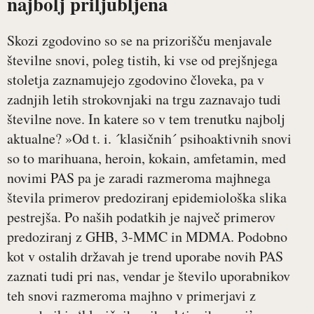
najbolj priljubljena
Skozi zgodovino so se na prizorišču menjavale
številne snovi, poleg tistih, ki vse od prejšnjega
stoletja zaznamujejo zgodovino človeka, pa v
zadnjih letih strokovnjaki na trgu zaznavajo tudi
številne nove. In katere so v tem trenutku najbolj
aktualne? »Od t. i. ´klasičnih´ psihoaktivnih snovi
so to marihuana, heroin, kokain, amfetamin, med
novimi PAS pa je zaradi razmeroma majhnega
števila primerov predoziranj epidemiološka slika
pestrejša. Po naših podatkih je največ primerov
predoziranj z GHB, 3-MMC in MDMA. Podobno
kot v ostalih državah je trend uporabe novih PAS
zaznati tudi pri nas, vendar je število uporabnikov
teh snovi razmeroma majhno v primerjavi z