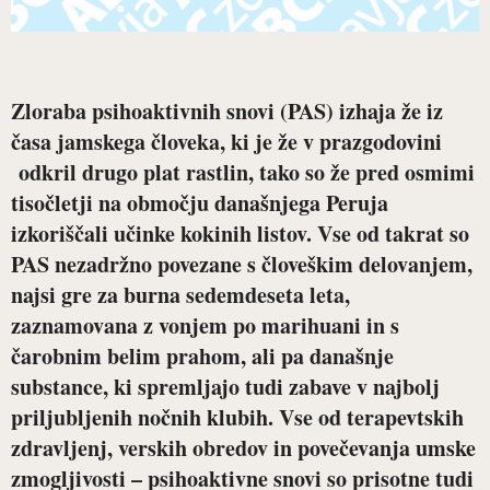
Zloraba psihoaktivnih snovi (PAS) izhaja že iz
časa jamskega človeka, ki je že v prazgodovini
odkril drugo plat rastlin, tako so že pred osmimi
tisočletji na območju današnjega Peruja
izkoriščali učinke kokinih listov. Vse od takrat so
PAS nezadržno povezane s človeškim delovanjem,
najsi gre za burna sedemdeseta leta,
zaznamovana z vonjem po marihuani in s
čarobnim belim prahom, ali pa današnje
substance, ki spremljajo tudi zabave v najbolj
priljubljenih nočnih klubih. Vse od terapevtskih
zdravljenj, verskih obredov in povečevanja umske
zmogljivosti – psihoaktivne snovi so prisotne tudi