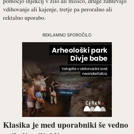
pomočjo injekcij v žilo ali mišico, druge zahtevajo
vdihovanje ali kajenje, tretje pa peroralno ali
rektalno uporabo.
REKLAMNO SPOROČILO
Klasika je med uporabniki še vedno