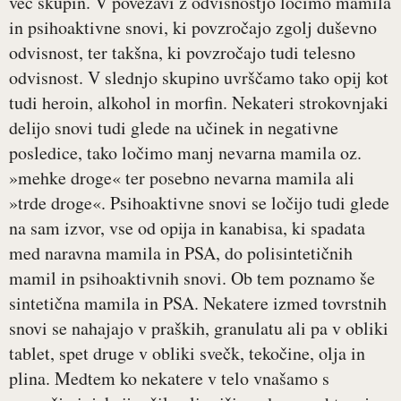
več skupin. V povezavi z odvisnostjo ločimo mamila
in psihoaktivne snovi, ki povzročajo zgolj duševno
odvisnost, ter takšna, ki povzročajo tudi telesno
odvisnost. V slednjo skupino uvrščamo tako opij kot
tudi heroin, alkohol in morfin. Nekateri strokovnjaki
delijo snovi tudi glede na učinek in negativne
posledice, tako ločimo manj nevarna mamila oz.
»mehke droge« ter posebno nevarna mamila ali
»trde droge«. Psihoaktivne snovi se ločijo tudi glede
na sam izvor, vse od opija in kanabisa, ki spadata
med naravna mamila in PSA, do polisintetičnih
mamil in psihoaktivnih snovi. Ob tem poznamo še
sintetična mamila in PSA. Nekatere izmed tovrstnih
snovi se nahajajo v praških, granulatu ali pa v obliki
tablet, spet druge v obliki svečk, tekočine, olja in
plina. Medtem ko nekatere v telo vnašamo s