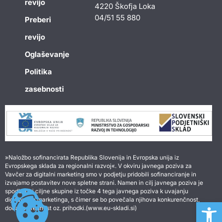
revijo
4220 Škofja Loka
04/51 55 880
Preberi
revijo
Oglaševanje
Politika
zasebnosti
»Naložbo sofinancirata Republika Slovenija in Evropska unija iz
Evropskega sklada za regionalni razvoj«. V okviru javnega poziva za
Vavčer za digitalni marketing smo v podjetju pridobili sofinanciranje in
izvajamo postavitev nove spletne strani. Namen in cilj javnega poziva je
spodbuditi ciljne skupine iz točke 4 tega javnega poziva k uvajanju
digitalnega marketinga, s čimer se bo povečala njihova konkurenčnost,
Open 
dodana vrednost oz. prihodki.(www.eu-skladi.si)