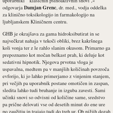
uporabniki ‘klasičnih psihoaktivnih snovi’,«
Damjan Grenc
odgovarja
, dr. med., vodja oddelka
za klinično toksikologijo in farmakologijo na
ljubljanskem Kliničnem centru.
GHB je okrajšava za gama hidroksibutirat in se
največkrat nahaja v tekoči obliki, brez kakršnega
koli vonja ter z le rahlo slanim okusom. Primarno ga
prepoznamo kot močan belkast prah, ki deluje kot
sedativni hipnotik. Njegova prvotna vloga je
uspavalna, medtem pa v manjših količinah povzroča
evforijo, ki jo lahko primerjamo z vinjenim stanjem,
pri večjih pa uporabnik postane omotičen in zaspan,
sledita lahko tudi bruhanje in izguba zavesti. Sami
učinki snovi so odvisni od količine same, sredstvo
pa prične delovati vse od desetih minut do ene ure
po zaužitju in trajajo tudi do treh ur. Ob nižjih dozah