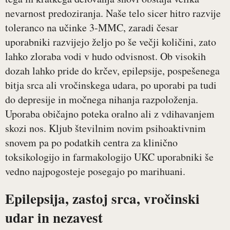
nevarnost predoziranja. Naše telo sicer hitro razvije
toleranco na učinke 3-MMC, zaradi česar
uporabniki razvijejo željo po še večji količini, zato
lahko zloraba vodi v hudo odvisnost. Ob visokih
dozah lahko pride do krčev, epilepsije, pospešenega
bitja srca ali vročinskega udara, po uporabi pa tudi
do depresije in močnega nihanja razpoloženja.
Uporaba običajno poteka oralno ali z vdihavanjem
skozi nos. Kljub številnim novim psihoaktivnim
snovem pa po podatkih centra za klinično
toksikologijo in farmakologijo UKC uporabniki še
vedno najpogosteje posegajo po marihuani.
Epilepsija, zastoj srca, vročinski
udar in nezavest