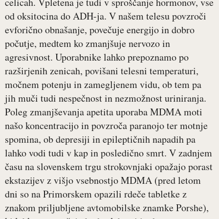
celicah. Vpletena je tudi v sproščanje hormonov, vse
od oksitocina do ADH-ja. V našem telesu povzroči
evforično obnašanje, povečuje energijo in dobro
počutje, medtem ko zmanjšuje nervozo in
agresivnost. Uporabnike lahko prepoznamo po
razširjenih zenicah, povišani telesni temperaturi,
močnem potenju in zamegljenem vidu, ob tem pa
jih muči tudi nespečnost in nezmožnost uriniranja.
Poleg zmanjševanja apetita uporaba MDMA moti
našo koncentracijo in povzroča paranojo ter motnje
spomina, ob depresiji in epileptičnih napadih pa
lahko vodi tudi v kap in posledično smrt. V zadnjem
času na slovenskem trgu strokovnjaki opažajo porast
ekstazijev z višjo vsebnostjo MDMA (pred letom
dni so na Primorskem opazili rdeče tabletke z
znakom priljubljene avtomobilske znamke Porshe),