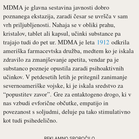
MDMA je glavna sestavina javnosti dobro
poznanega ekstazija, zaradi česar se uvršča v sam
vrh priljubljenosti. Nahaja se v obliki prahu,
kristalov, tablet ali kapsul, učinki substance pa
trajajo tudi do pet ur. MDMA je leta
1912
odkrila
ameriška farmacevtska družba, medtem ko je iskala
zdravilo za zmanjševanje apetita, vendar pa je
substanco pozneje opustila zaradi psihoaktivnih
učinkov. V petdesetih letih je pritegnil zanimanje
severnoameriške vojske, ki je iskala sredstvo za
“popustitev zavor”. Gre za entaktogeno drogo, ki v
nas vzbudi evforične občutke, empatijo in
povezanost s soljudmi, deluje pa tako stimulativno
kot tudi psihedelično.
REKLAMNO SPOROČILO