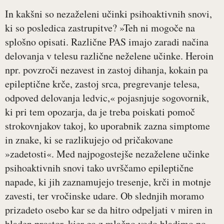
In kakšni so nezaželeni učinki psihoaktivnih snovi,
ki so posledica zastrupitve? »Teh ni mogoče na
splošno opisati. Različne PAS imajo zaradi načina
delovanja v telesu različne neželene učinke. Heroin
npr. povzroči nezavest in zastoj dihanja, kokain pa
epileptične krče, zastoj srca, pregrevanje telesa,
odpoved delovanja ledvic,« pojasnjuje sogovornik,
ki pri tem opozarja, da je treba poiskati pomoč
strokovnjakov takoj, ko uporabnik zazna simptome
in znake, ki se razlikujejo od pričakovane
»zadetosti«. Med najpogostejše nezaželene učinke
psihoaktivnih snovi tako uvrščamo epileptične
napade, ki jih zaznamujejo tresenje, krči in motnje
zavesti, ter vročinske udare. Ob slednjih moramo
prizadeto osebo kar se da hitro odpeljati v miren in
hladen prostor, kjer ga z mlačno vodo hladimo po