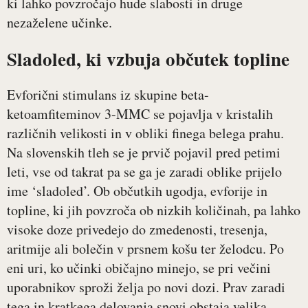
ki lahko povzročajo hude slabosti in druge
nezaželene učinke.
Sladoled, ki vzbuja občutek topline
Evforični stimulans iz skupine beta-
ketoamfiteminov 3-MMC se pojavlja v kristalih
različnih velikosti in v obliki finega belega prahu.
Na slovenskih tleh se je prvič pojavil pred petimi
leti, vse od takrat pa se ga je zaradi oblike prijelo
ime ‘sladoled’. Ob občutkih ugodja, evforije in
topline, ki jih povzroča ob nizkih količinah, pa lahko
visoke doze privedejo do zmedenosti, tresenja,
aritmije ali bolečin v prsnem košu ter želodcu. Po
eni uri, ko učinki običajno minejo, se pri večini
uporabnikov sproži želja po novi dozi. Prav zaradi
tega in kratkega delovanja snovi obstaja velika