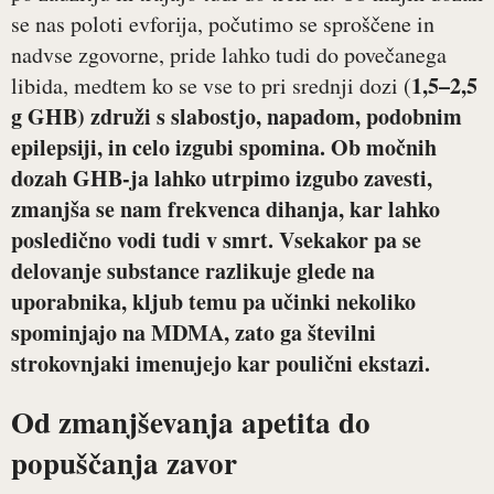
se nas poloti evforija, počutimo se sproščene in
nadvse zgovorne, pride lahko tudi do povečanega
1,5–2,5
libida, medtem ko se vse to pri srednji dozi (
g GHB) združi s slabostjo, napadom, podobnim
epilepsiji, in celo izgubi spomina. Ob močnih
dozah GHB-ja lahko utrpimo izgubo zavesti,
zmanjša se nam frekvenca dihanja, kar lahko
posledično vodi tudi v smrt. Vsekakor pa se
delovanje substance razlikuje glede na
uporabnika, kljub temu pa učinki nekoliko
spominjajo na MDMA, zato ga številni
strokovnjaki imenujejo kar poulični ekstazi.
Od zmanjševanja apetita do
popuščanja zavor