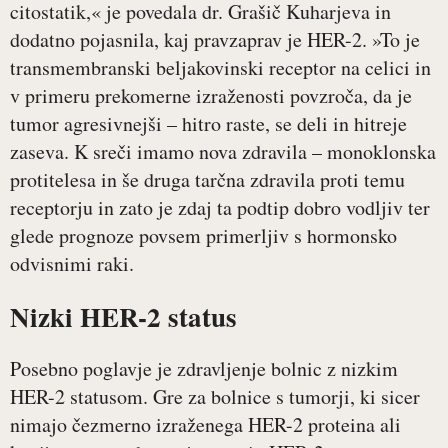
citostatik,« je povedala dr. Grašič Kuharjeva in
dodatno pojasnila, kaj pravzaprav je HER-2. »To je
transmembranski beljakovinski receptor na celici in
v primeru prekomerne izraženosti povzroča, da je
tumor agresivnejši – hitro raste, se deli in hitreje
zaseva. K sreči imamo nova zdravila – monoklonska
protitelesa in še druga tarčna zdravila proti temu
receptorju in zato je zdaj ta podtip dobro vodljiv ter
glede prognoze povsem primerljiv s hormonsko
odvisnimi raki.
Nizki HER-2 status
Posebno poglavje je zdravljenje bolnic z nizkim
HER-2 statusom. Gre za bolnice s tumorji, ki sicer
nimajo čezmerno izraženega HER-2 proteina ali