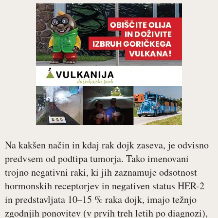
Na kakšen način in kdaj rak dojk zaseva, je odvisno
predvsem od podtipa tumorja. Tako imenovani
trojno negativni raki, ki jih zaznamuje odsotnost
hormonskih receptorjev in negativen status HER-2
in predstavljata 10–15 % raka dojk, imajo težnjo
zgodnjih ponovitev (v prvih treh letih po diagnozi),