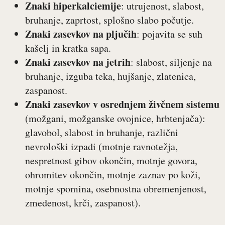
Znaki hiperkalciemije
: utrujenost, slabost,
bruhanje, zaprtost, splošno slabo počutje.
Znaki zasevkov na pljučih
: pojavita se suh
kašelj in kratka sapa.
Znaki zasevkov na jetrih
: slabost, siljenje na
bruhanje, izguba teka, hujšanje, zlatenica,
zaspanost.
Znaki zasevkov v osrednjem živčnem sistemu
(možgani, možganske ovojnice, hrbtenjača):
glavobol, slabost in bruhanje, različni
nevrološki izpadi (motnje ravnotežja,
nespretnost gibov okončin, motnje govora,
ohromitev okončin, motnje zaznav po koži,
motnje spomina, osebnostna obremenjenost,
zmedenost, krči, zaspanost).