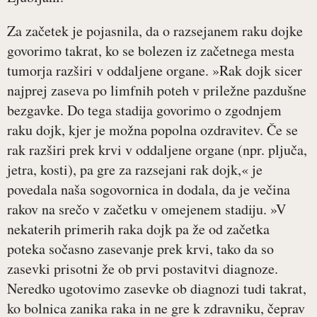
Za začetek je pojasnila, da o razsejanem raku dojke
govorimo takrat, ko se bolezen iz začetnega mesta
tumorja razširi v oddaljene organe. »Rak dojk sicer
najprej zaseva po limfnih poteh v priležne pazdušne
bezgavke. Do tega stadija govorimo o zgodnjem
raku dojk, kjer je možna popolna ozdravitev. Če se
rak razširi prek krvi v oddaljene organe (npr. pljuča,
jetra, kosti), pa gre za razsejani rak dojk,« je
povedala naša sogovornica in dodala, da je večina
rakov na srečo v začetku v omejenem stadiju. »V
nekaterih primerih raka dojk pa že od začetka
poteka sočasno zasevanje prek krvi, tako da so
zasevki prisotni že ob prvi postavitvi diagnoze.
Neredko ugotovimo zasevke ob diagnozi tudi takrat,
ko bolnica zanika raka in ne gre k zdravniku, čeprav