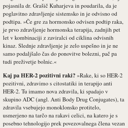
pojasnila dr. Grašič Kuharjeva in poudarila, da je
poglavitno zdravljenje sistemsko in je odvisno od
podtipa. »Če gre za hormonsko odvisen podtip raka,
je prvo zdravljenje hormonska terapija, zadnjih pet
let v kombinaciji z zaviralci od ciklina odvisnih
kinaz. Slednje zdravljenje je zelo uspešno in je ne
samo podaljšalo čas do ponovitve bolezni, pač pa
tudi preživetje bolnic.«
Kaj pa HER-2 pozitivni raki?
»Rake, ki so HER-2
pozitivni, zdravimo s citostatiki in terapijo anti
HER-2. Tu imamo nova zdravila, ki spadajo v
skupino ADC (angl. Anti Body Drug Conjugates), ta
zdravila vsebujejo monoklonsko protitelo,
usmerjeno na tarčo na rakavi celici, na katero je s
posebno tehnologijo prek povezovalnega člena vezan