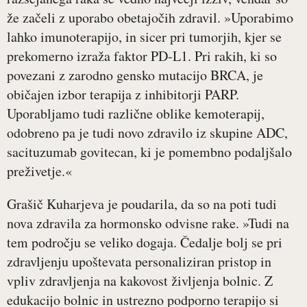
že začeli z uporabo obetajočih zdravil. »Uporabimo
lahko imunoterapijo, in sicer pri tumorjih, kjer se
prekomerno izraža faktor PD-L1. Pri rakih, ki so
povezani z zarodno gensko mutacijo BRCA, je
običajen izbor terapija z inhibitorji PARP.
Uporabljamo tudi različne oblike kemoterapij,
odobreno pa je tudi novo zdravilo iz skupine ADC,
sacituzumab govitecan, ki je pomembno podaljšalo
preživetje.«
Grašič Kuharjeva je poudarila, da so na poti tudi
nova zdravila za hormonsko odvisne rake. »Tudi na
tem področju se veliko dogaja. Čedalje bolj se pri
zdravljenju upoštevata personaliziran pristop in
vpliv zdravljenja na kakovost življenja bolnic. Z
edukacijo bolnic in ustrezno podporno terapijo si