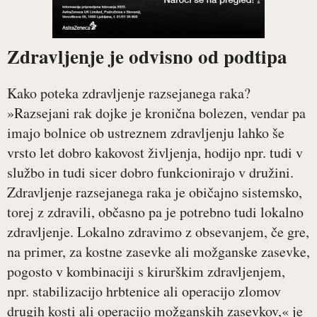
Zdravljenje je odvisno od podtipa
Kako poteka zdravljenje razsejanega raka?
»Razsejani rak dojke je kronična bolezen, vendar pa
imajo bolnice ob ustreznem zdravljenju lahko še
vrsto let dobro kakovost življenja, hodijo npr. tudi v
službo in tudi sicer dobro funkcionirajo v družini.
Zdravljenje razsejanega raka je običajno sistemsko,
torej z zdravili, občasno pa je potrebno tudi lokalno
zdravljenje. Lokalno zdravimo z obsevanjem, če gre,
na primer, za kostne zasevke ali možganske zasevke,
pogosto v kombinaciji s kirurškim zdravljenjem,
npr. stabilizacijo hrbtenice ali operacijo zlomov
drugih kosti ali operacijo možganskih zasevkov,« je