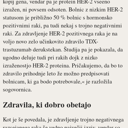
kopij gena, vendar pa je protein HER-2 vseeno
izražen, ni povsem odsoten. Bolnic z nizkim HER-2
statusom je približno 50 % bolnic s hormonsko
pozitivnimi raki, pa tudi nekaj s trojno negativnimi
raki. Za zdravljenje HER-2 pozitivnega raka je na
voljo novo zelo učinkovito zdravilo TDX-
trastuzumab derukstekan. Študija pa je pokazala, da
ugodno deluje tudi pri rakih dojk z nizko
izraženostjo HER-2 proteina. Pričakujemo, da bo to
zdravilo prihodnje leto že možno predpisovati
bolnicam, ki ga bodo potrebovale,« je razložila
sogovornica.
Zdravila, ki dobro obetajo
Kot je še povedala, je zdravljenje trojno negativnega
razsejanega raka še vedno največji izziv, vendar so