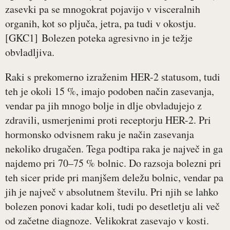
zasevki pa se mnogokrat pojavijo v visceralnih
organih, kot so pljuča, jetra, pa tudi v okostju.
[GKC1] Bolezen poteka agresivno in je težje
obvladljiva.
Raki s prekomerno izraženim HER-2 statusom, tudi
teh je okoli 15 %, imajo podoben način zasevanja,
vendar pa jih mnogo bolje in dlje obvladujejo z
zdravili, usmerjenimi proti receptorju HER-2. Pri
hormonsko odvisnem raku je način zasevanja
nekoliko drugačen. Tega podtipa raka je največ in ga
najdemo pri 70–75 % bolnic. Do razsoja bolezni pri
teh sicer pride pri manjšem deležu bolnic, vendar pa
jih je največ v absolutnem številu. Pri njih se lahko
bolezen ponovi kadar koli, tudi po desetletju ali več
od začetne diagnoze. Velikokrat zasevajo v kosti.