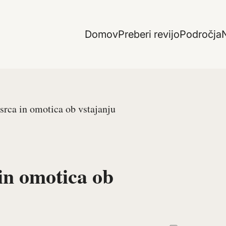
Domov
Preberi revijo
Področja
N
srca in omotica ob vstajanju
in omotica ob