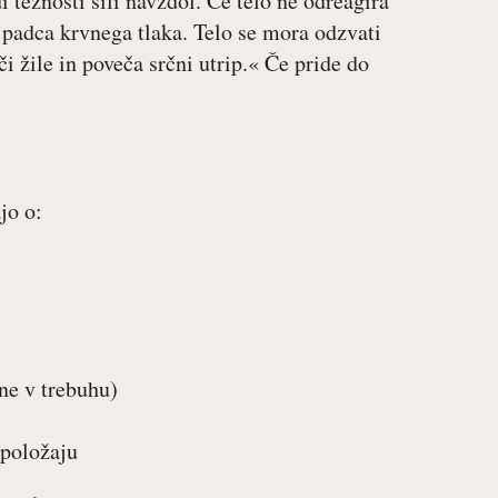
i težnosti sili navzdol. Če telo ne odreagira
 padca krvnega tlaka. Telo se mora odzvati
i žile in poveča srčni utrip.« Če pride do
jo o:
ne v trebuhu)
 položaju