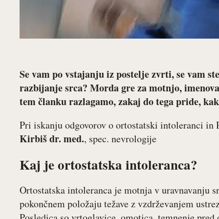
Se vam po vstajanju iz postelje zvrti, se vam s
razbijanje srca? Morda gre za motnjo, imenova
tem članku razlagamo, zakaj do tega pride, kak
Pri iskanju odgovorov o ortostatski intoleranci i
Kirbiš dr. med.
, spec. nevrologije
Kaj je ortostatska intoleranca?
Ortostatska intoleranca je motnja v uravnavanju s
pokončnem položaju težave z vzdrževanjem ustrezn
Posledica so vrtoglavice, omotica, temnenje pred 