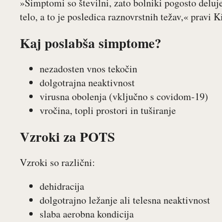
»Simptomi so številni, zato bolniki pogosto deluje
telo, a to je posledica raznovrstnih težav,« pravi K
Kaj poslabša simptome?
nezadosten vnos tekočin
dolgotrajna neaktivnost
virusna obolenja (vključno s covidom-19)
vročina, topli prostori in tuširanje
Vzroki za POTS
Vzroki so različni:
dehidracija
dolgotrajno ležanje ali telesna neaktivnost
slaba aerobna kondicija