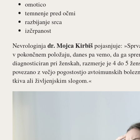
omotico
temnenje pred očmi
razbijanje srca
izčrpanost
dr. Mojca Kirbiš
Nevrologinja
pojasnjuje: »Sprva
v pokončnem položaju, danes pa vemo, da ga sprem
diagnosticiran pri ženskah, razmerje je 4 do 5 že
povezano z večjo pogostostjo avtoimunskih bolezn
tkiva ali življenjskim slogom.«