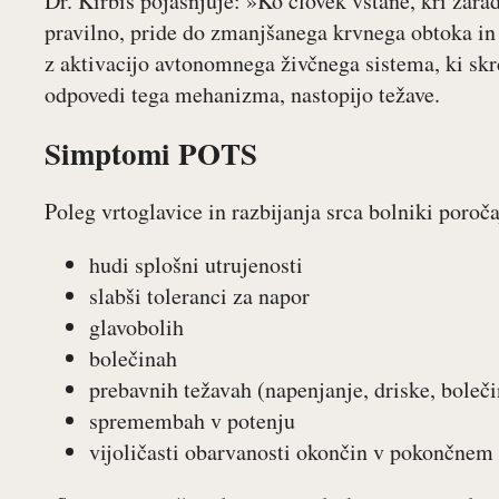
Dr. Kirbiš pojasnjuje: »Ko človek vstane, kri zarad
pravilno, pride do zmanjšanega krvnega obtoka in
z aktivacijo avtonomnega živčnega sistema, ki skrč
odpovedi tega mehanizma, nastopijo težave.
Simptomi POTS
Poleg vrtoglavice in razbijanja srca bolniki poroča
hudi splošni utrujenosti
slabši toleranci za napor
glavobolih
bolečinah
prebavnih težavah (napenjanje, driske, boleči
spremembah v potenju
vijoličasti obarvanosti okončin v pokončnem