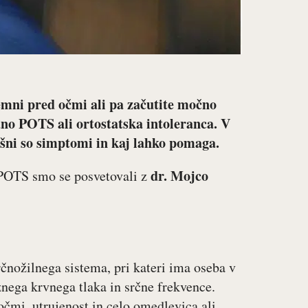
temni pred očmi ali pa začutite močno
no POTS ali ortostatska intoleranca. V
šni so simptomi in kaj lahko pomaga.
dr. Mojco
n POTS smo se posvetovali z
rčnožilnega sistema, pri kateri ima oseba v
ega krvnega tlaka in srčne frekvence.
očmi, utrujenost in celo omedlevica ali