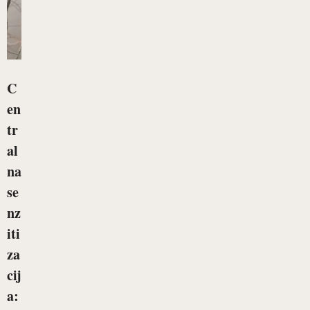
C
en
tr
al
na
se
nz
iti
za
cij
a: