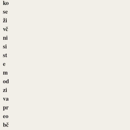
ko
se
ži
vč
ni
si
st
e
m
od
zi
va
pr
eo
bč