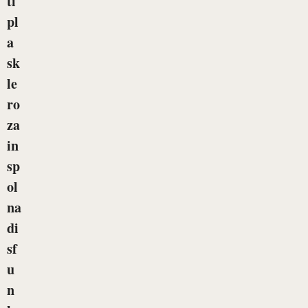
ti
pl
a
sk
le
ro
za
in
sp
ol
na
di
sf
u
n