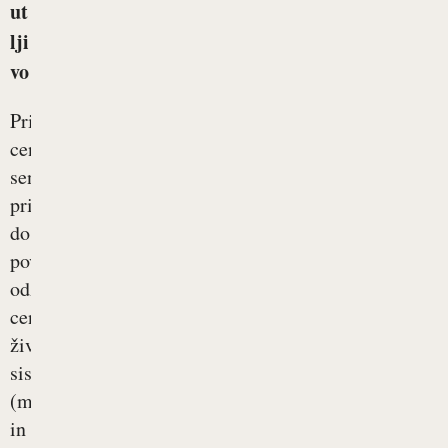
ut
lji
vo
Pri
centralni
senzitizaciji
pride
do
povečane
odzivnosti
centralnega
živčnega
sistema
(možgani
in