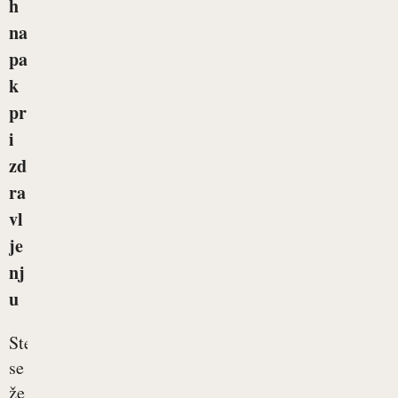
h
na
pa
k
pr
i
zd
ra
vl
je
nj
u
Ste
se
že