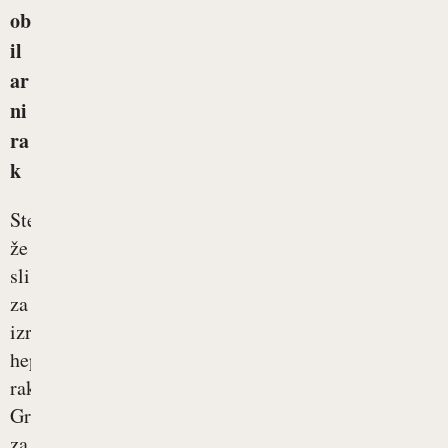
ob
il
ar
ni
ra
k
Ste
že
slišali
za
izraz
hepatobilarni
rak?
Gre
za