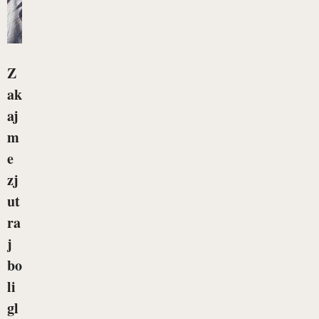
Z
ak
aj
m
e
zj
ut
ra
j
bo
li
gl