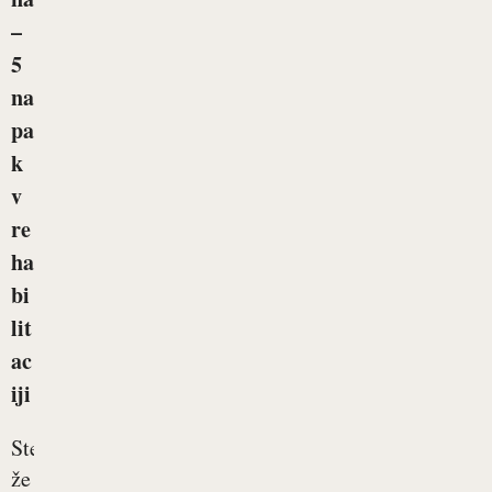
–
5
na
pa
k
v
re
ha
bi
lit
ac
iji
Ste
že