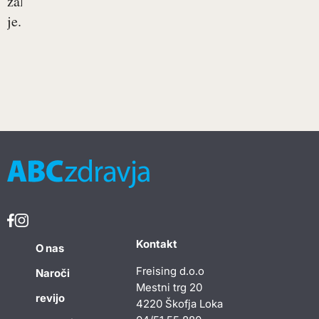
žalost
je...
Kontakt
O nas
Freising d.o.o
Naroči
Mestni trg 20
revijo
4220 Škofja Loka