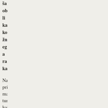
ša
ob
li
ka
ko
žn
eg
a
ra
ka
Najpogostejši
primarni
maligni
tumor
kože