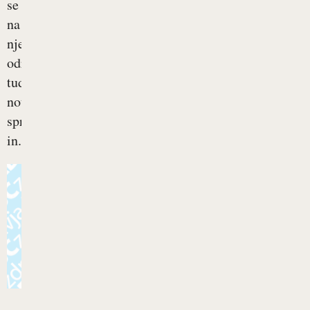
se
na
njej
odražajo
tudi
notranje
spremembe
in...