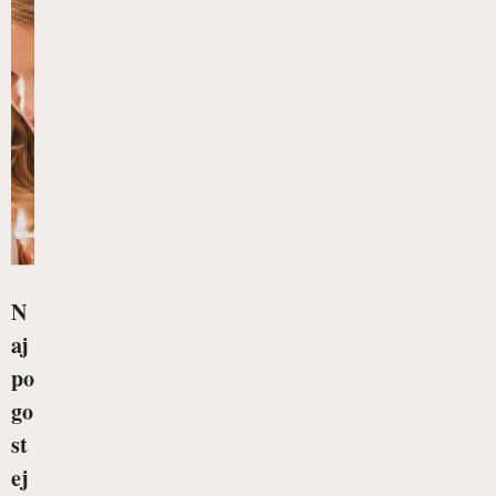
N
aj
po
go
st
ej