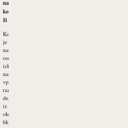
na
ko
ži
Koža
je
naša
osebna
izkaznica,
nanjo
vplivajo
različni
dejavniki
iz
okolja,
hkrati