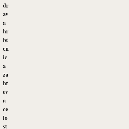
dr
av
a
hr
bt
en
ic
a
za
ht
ev
a
ce
lo
st