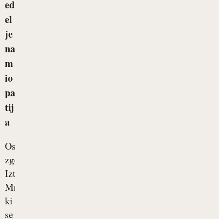
ed
el
je
na
m
io
pa
tij
a
Osebna
zgodba
Iztoka
Mraka,
ki
se