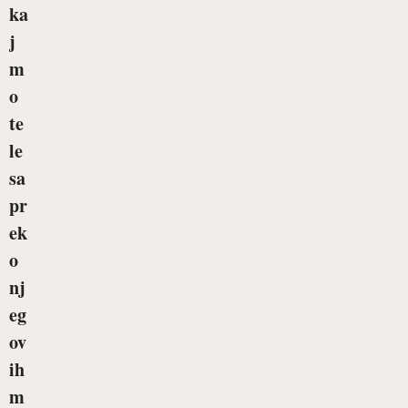
ka
j
m
o
te
le
sa
pr
ek
o
nj
eg
ov
ih
m