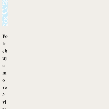
Po
tr
eb
uj
e
m
o
ve
č
vi