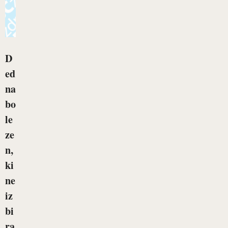
D
ed
na
bo
le
ze
n,
ki
ne
iz
bi
ra