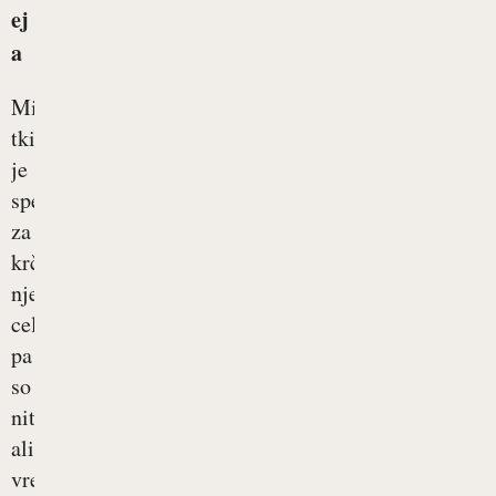
ej
a
Mišično
tkivo
je
specializirano
za
krčenje,
njegove
celice
pa
so
nitaste
ali
vretenaste