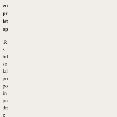
en
pr
ist
op
Težave
s
hrbtenico
so
lahko
posledica
poškodb
in
prisilne
drže,
z