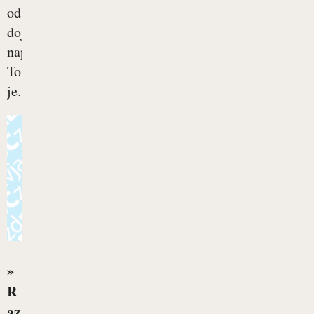
od
dojenčka
naprej.
To
je...
»
R
az