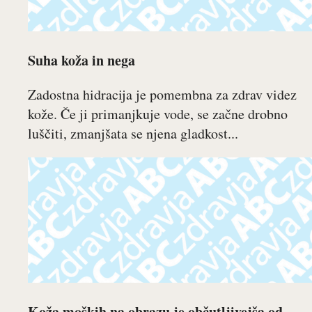
Suha koža in nega
Zadostna hidracija je pomembna za zdrav videz
kože. Če ji primanjkuje vode, se začne drobno
luščiti, zmanjšata se njena gladkost...
Koža moških na obrazu je občutljivejša od