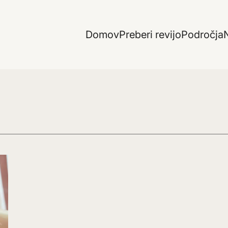
Domov
Preberi revijo
Področja
N