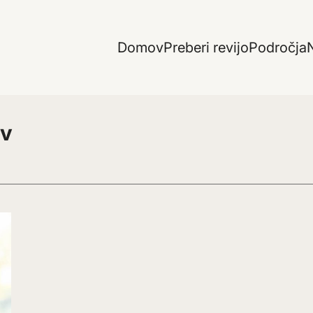
Domov
Preberi revijo
Področja
N
ov