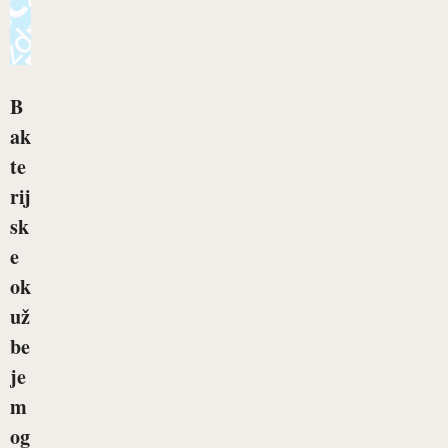
B
ak
te
rij
sk
e
ok
už
be
je
m
og