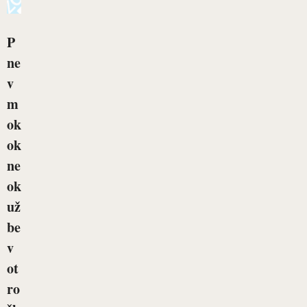
P
ne
v
m
ok
ok
ne
ok
už
be
v
ot
ro