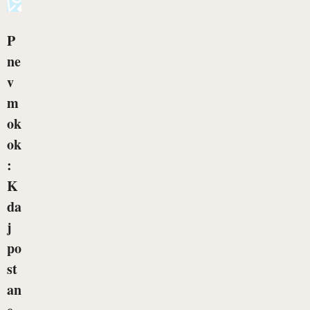
P
ne
v
m
ok
ok
:
K
da
j
po
st
an