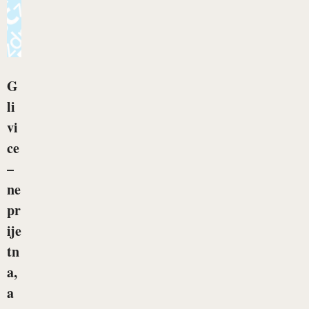
G
li
vi
ce
–
ne
pr
ije
tn
a,
a