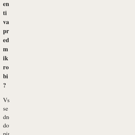
en
ti
va
pr
ed
m
ik
ro
bi
?
Vsi
se
dnevno
dotikamo
pip,