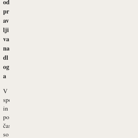
od
pr
av
lji
va
na
dl
og
a
V
spomladanskem
in
poletnem
času
so