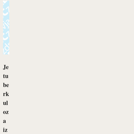
Je
tu
be
rk
ul
oz
a
iz