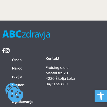
Kontakt
O nas
Freising d.o.o
Naroči
Mestni trg 20
revijo
4220 Škofja Loka
04/51 55 880
Preberi
Open 
revijo
Oglaševanje