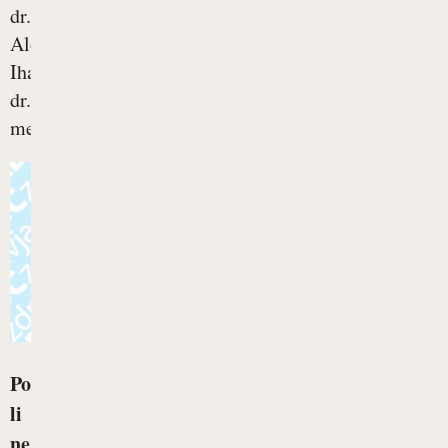
dr.
Alojza
Ihana,
dr.
med.,...
Po
li
ne