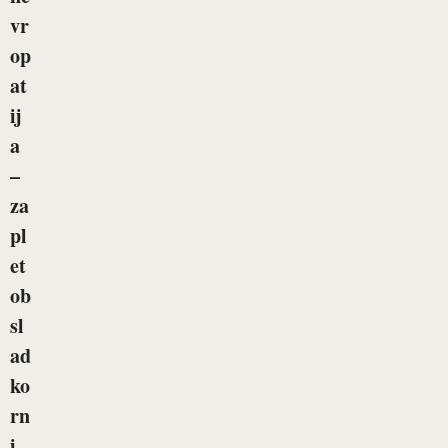
vr
op
at
ij
a
–
za
pl
et
ob
sl
ad
ko
rn
i