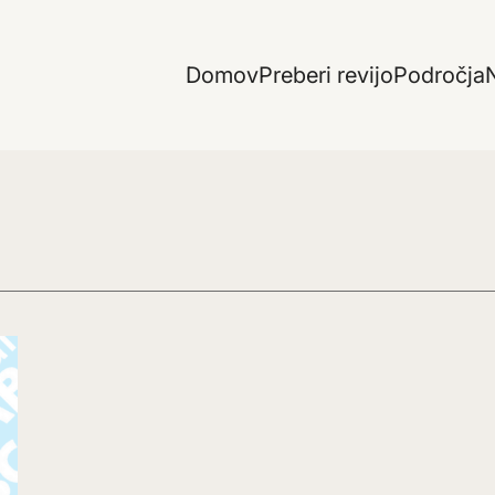
Domov
Preberi revijo
Področja
N