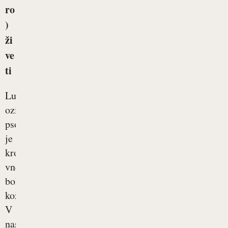
ro
)
ži
ve
ti
Luskavica
oziroma
psoriaza
je
kronična
vnetna
bolezen
kože.
V
nasprotju