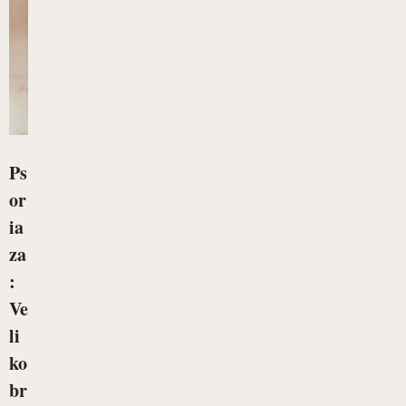
Ps
or
ia
za
:
Ve
li
ko
br