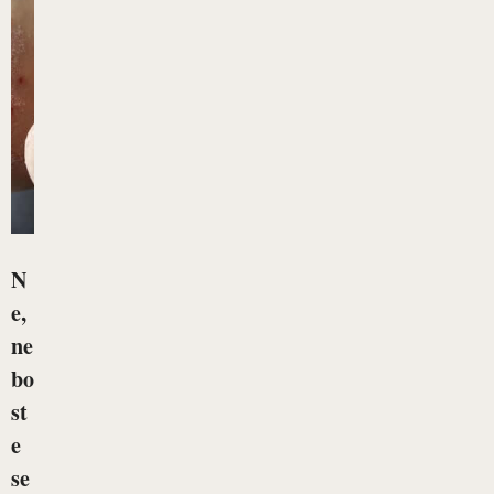
N
e,
ne
bo
st
e
se