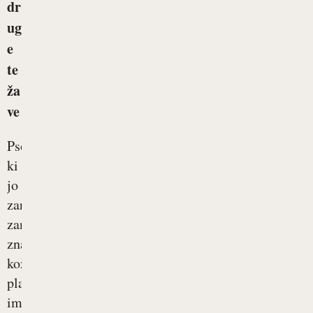
dr
ug
e
te
ža
ve
Psoriaza,
ki
jo
zaradi
zanjo
značilnih
kožnih
plak
imenujemo