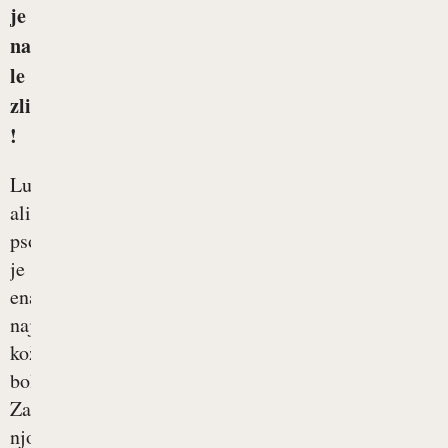
je
na
le
zli
!
Luskavica
ali
psoriaza
je
ena
najpogostejših
kožnih
bolezni.
Za
njo