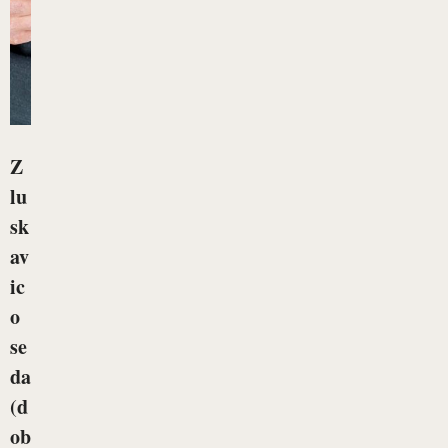
Z
lu
sk
av
ic
o
se
da
(d
ob