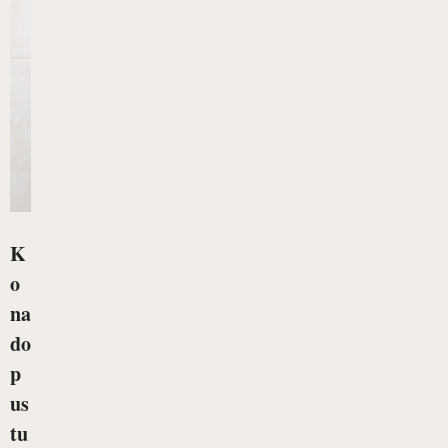
K
o
na
do
p
us
tu