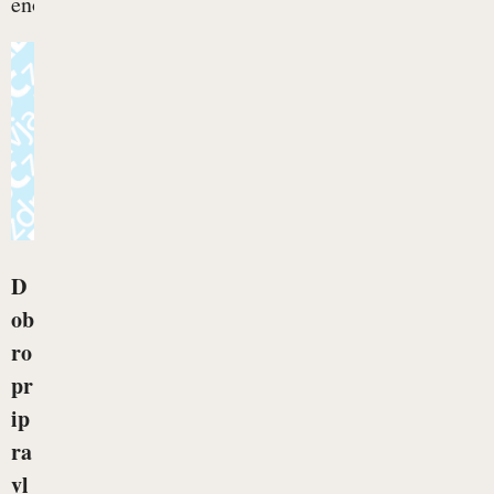
eno...
D
ob
ro
pr
ip
ra
vl