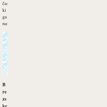
časa,
ki
ga
nameravamo...
B
re
zs
kr