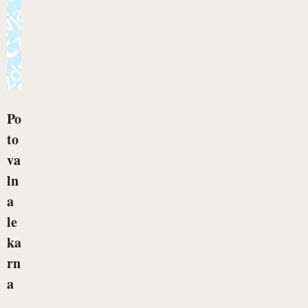
Po
to
va
ln
a
le
ka
rn
a