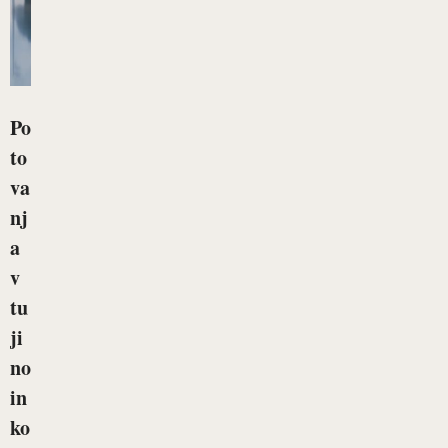
Po
to
va
nj
a
v
tu
ji
no
in
ko