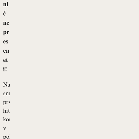
ni
č
ne
pr
es
en
et
i!
Naredili
smo
prve
hitre
korake
v
poletje.