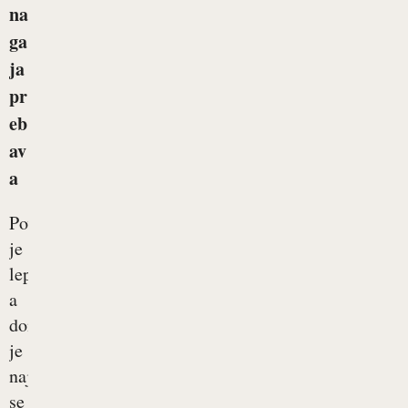
na
ga
ja
pr
eb
av
a
Povsod
je
lepo,
a
doma
je
najlepše,
se