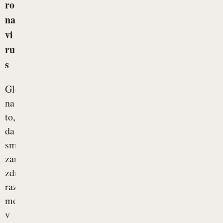
ro
na
vi
ru
s
Glede
na
to,
da
smo
zaradi
zdravstvenih
razmer
morali
v