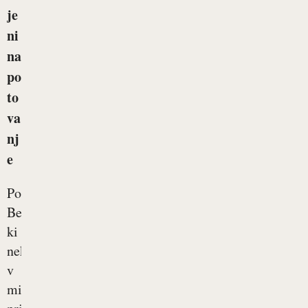
je
ni
na
po
to
va
nj
e
Potovanja.
Beseda,
ki
nekaterim
v
misli