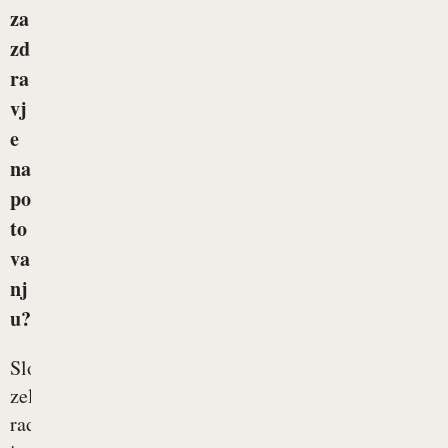
za
zd
ra
vj
e
na
po
to
va
nj
u?
Slovenci
zelo
radi