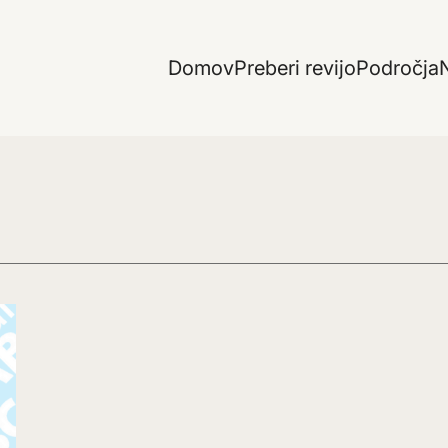
Domov
Preberi revijo
Področja
N