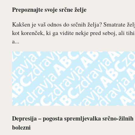
Prepoznajte svoje srčne želje
Kakšen je vaš odnos do srčnih želja? Smatrate žel
kot korenček, ki ga vidite nekje pred seboj, ali tihi
a...
Depresija – pogosta spremljevalka srčno-žilnih
bolezni