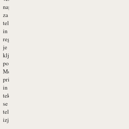
napor
za
telo
in
regeneracija
je
ključnega
pomena.
Med
pripravami
in
tekmovanjem
se
telo
izjemno...