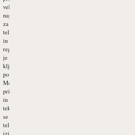
velik
napor
za
telo
in
regeneracija
je
ključnega
pomena.
Med
pripravami
in
tekmovanjem
se
telo
izjemno...