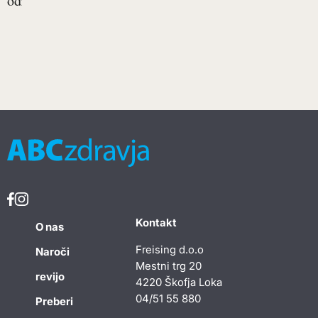
odrazila...
Kontakt
O nas
Freising d.o.o
Naroči
Mestni trg 20
revijo
4220 Škofja Loka
04/51 55 880
Preberi