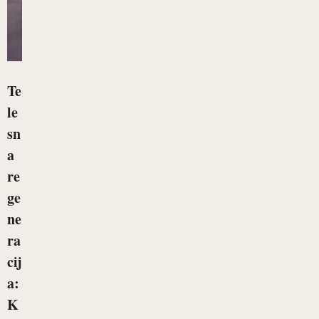
Te
le
sn
a
re
ge
ne
ra
cij
a:
K