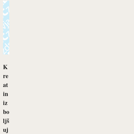
K
re
at
in
iz
bo
ljš
uj