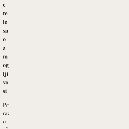
e
te
le
sn
o
z
m
og
lji
vo
st
Prve
raziskave
o