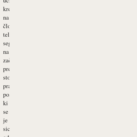
učinkih
kreatina
na
človeško
telo
segajo
na
začetek
prejšnjega
stoletja,
prave
pozornosti,
ki
se
je
sicer