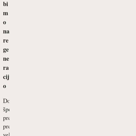
bi
m
o
na
re
ge
ne
ra
cij
o
Dolgotrajne
športne
preizkušnje
predstavljajo
velik