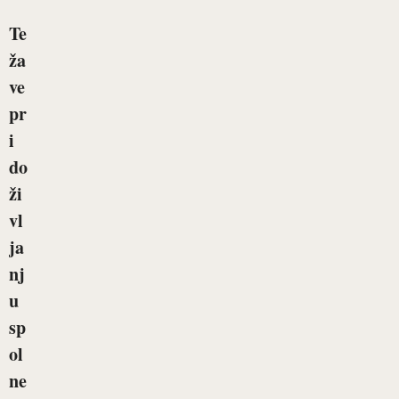
Te
ža
ve
pr
i
do
ži
vl
ja
nj
u
sp
ol
ne