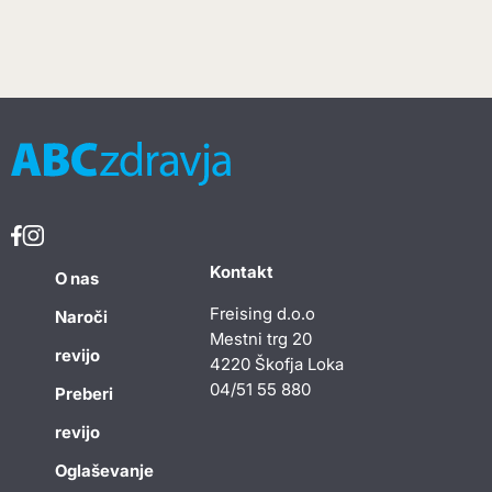
Kontakt
O nas
Freising d.o.o
Naroči
Mestni trg 20
revijo
4220 Škofja Loka
04/51 55 880
Preberi
revijo
Oglaševanje