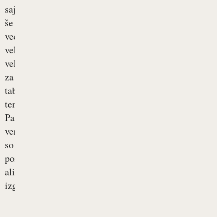
saj
še
vedno
velikokrat
veljajo
za
tabu
temo.
Pa
vendarle
so
pomanjkanje
ali
izguba...