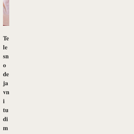
Te
le
sn
o
de
ja
vn
i
tu
di
m