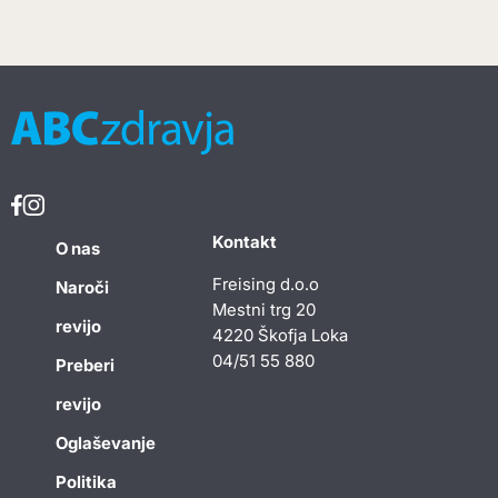
Kontakt
O nas
Freising d.o.o
Naroči
Mestni trg 20
revijo
4220 Škofja Loka
04/51 55 880
Preberi
revijo
Oglaševanje
Politika