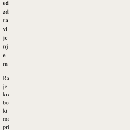
ed
zd
ra
vl
je
nj
e
m
Rak
je
kronična
bolezen,
ki
močno
prizadene