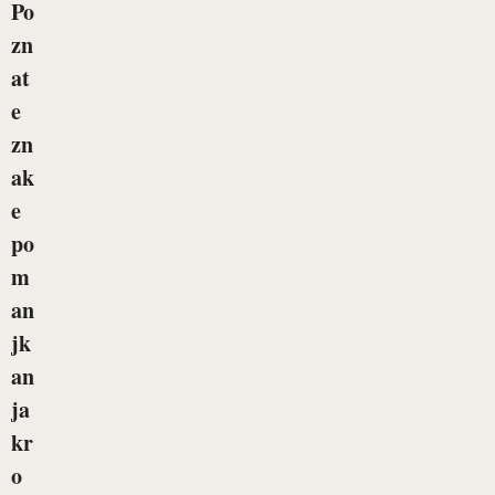
Po
zn
at
e
zn
ak
e
po
m
an
jk
an
ja
kr
o