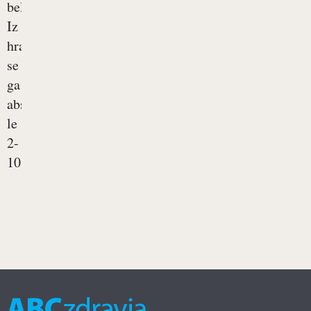
beljakovin.
Iz
hrane
se
ga
absorbira
le
2-
10%...