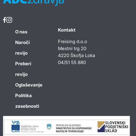
Kontakt
O nas
Freising d.o.o
Naroči
Mestni trg 20
revijo
4220 Škofja Loka
04/51 55 880
Preberi
revijo
Oglaševanje
Politika
zasebnosti