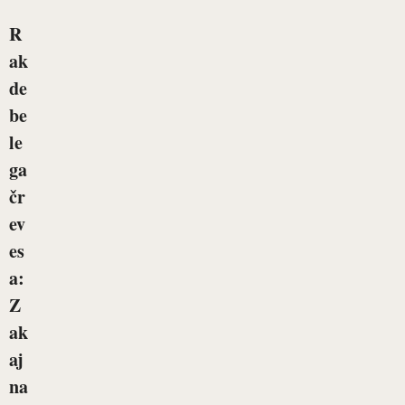
R
ak
de
be
le
ga
čr
ev
es
a:
Z
ak
aj
na