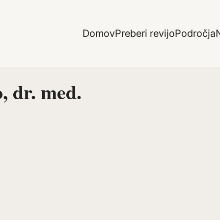
Domov
Preberi revijo
Področja
N
, dr. med.