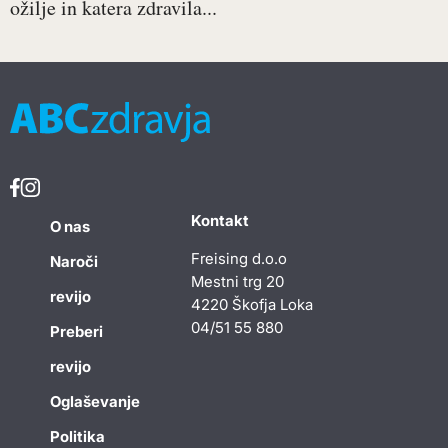
ožilje in katera zdravila...
Kontakt
O nas
Freising d.o.o
Naroči
Mestni trg 20
revijo
4220 Škofja Loka
04/51 55 880
Preberi
revijo
Oglaševanje
Politika