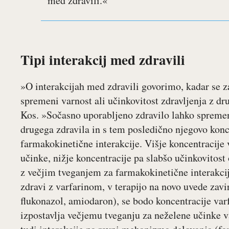
med zdravili.«
Tipi interakcij med zdravili
»O interakcijah med zdravili govorimo, kadar se z
spremeni varnost ali učinkovitost zdravljenja z d
Kos. »Sočasno uporabljeno zdravilo lahko spremen
drugega zdravila in s tem posledično njegovo koncen
farmakokinetične interakcije. Višje koncentracije
učinke, nižje koncentracije pa slabšo učinkovitost 
z večjim tveganjem za farmakokinetične interakcije
zdravi z varfarinom, v terapijo na novo uvede zav
flukonazol, amiodaron), se bodo koncentracije varf
izpostavlja večjemu tveganju za neželene učinke 