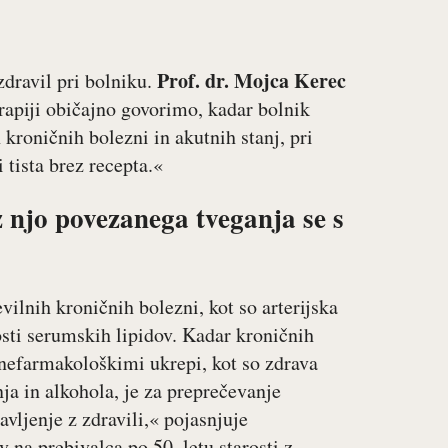
Prof. dr. Mojca Kerec
dravil pri bolniku.
rapiji običajno govorimo, kadar bolnik
 kroničnih bolezni in akutnih stanj, pri
 tista brez recepta.«
z njo povezanega tveganja se s
evilnih kroničnih bolezni, kot so arterijska
osti serumskih lipidov. Kadar kroničnih
 nefarmakološkimi ukrepi, kot so zdrava
nja in alkohola, je za preprečevanje
vljenje z zdravili,« pojasnjuje
 na prebivalca po 50. letu starosti z