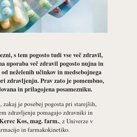
zni, s tem pogosto tudi vse več zdravil,
sna uporaba več zdravil pogosto nujna in
– od neželenih učinkov in medsebojnega
pri zdravljenju. Prav zato je pomembno,
edovana in prilagojena posamezniku.
zakaj je posebej pogosta pri starejših,
šem zdravljenju pomagajo zdravniki in
 Kerec Kos, mag. farm.
, z Univerze v
armacijo in farmakokinetiko.