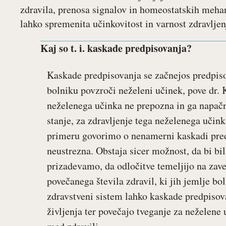
zdravila, prenosa signalov in homeostatskih mehani
lahko spremenita učinkovitost in varnost zdravljen
Kaj so t. i. kaskade predpisovanja?
Kaskade predpisovanja se začnejos predpiso
bolniku povzroči neželeni učinek, pove dr.
neželenega učinka ne prepozna in ga napačn
stanje, za zdravljenje tega neželenega učin
primeru govorimo o nenamerni kaskadi pred
neustrezna. Obstaja sicer možnost, da bi bil
prizadevamo, da odločitve temeljijo na zaves
povečanega števila zdravil, ki jih jemlje bol
zdravstveni sistem lahko kaskade predpiso
življenja ter povečajo tveganje za neželene 