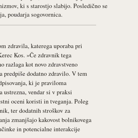
zmov, ki s starostjo slabijo. Posledično se
ja, poudarja sogovornica.
m zdravila, katerega uporaba pri
 Kerec Kos. »Če zdravnik tega
o razlaga kot novo zdravstveno
ka predpiše dodatno zdravilo. V tem
pisovanja, ki je praviloma
a ustrezna, vendar si v praksi
tni oceni koristi in tveganja. Poleg
nik, ter dodatnih stroškov za
vanja zmanjšajo kakovost bolnikovega
učinke in potencialne interakcije