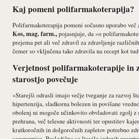
Kaj pomeni polifarmakoterapija?
Polifarmakoterapija pomeni sočasno uporabo več z
Kos, mag. farm.,
pojasnjuje, da »o polifarmakote
prejema pet ali več zdravil za zdravljenje različnih
čemer so vključena tako zdravila na recept kot tudi
Verjetnost polifarmakoterapije in 
starostjo povečuje
»Starejši odrasli imajo večje tveganje za razvoj št
hipertenzija, sladkorna bolezen in povišane vredn
obolenj ni mogoče učinkovito obvladovati zgolj z
prehrana, več telesne aktivnosti ter opustitev kaje
kratkoročnih in dolgoročnih zapletov potrebno zdra
sogovornica. Posledično se število izdanih receptov