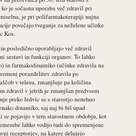
 je sočasna uporaba več zdravil pri
iselna, je pri polifarmakoterapiji nujna
acije povečajo tveganje za neželene učinke
ec Kos.
 in posledično uporabljajo več zdravil
i sestavi in funkciji organov. To lahko
lo) in farmakodinamiko (učinke zdravila na
premeni porazdelitev zdravila po
aščob v telesu, zmanjšuje pa količina
em zdravil v jetrih je zmanjšan predvsem
nje preko ledvic se s starostjo nenehno
enako dinamiko, saj naj bi bil upad
ki se pojavijo v tem starostnem obdobju, kot
premembe lahko vodijo tudi do spremenjene
vni receptorjev, na katere delujejo