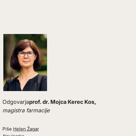
Odgovarja
prof. dr. Mojca Kerec Kos,
magistra farmacije
Piše
Helen Žagar