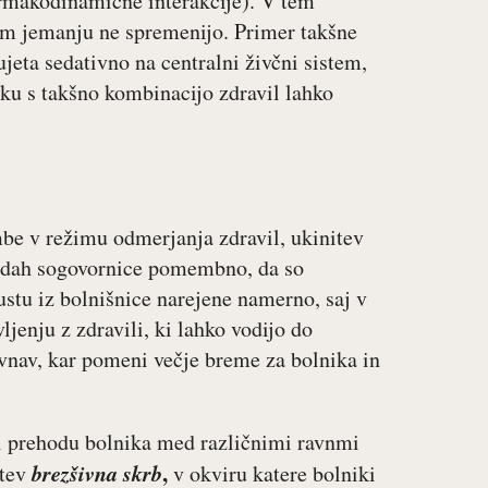
armakodinamične interakcije). V tem
nem jemanju ne spremenijo. Primer takšne
ujeta sedativno na centralni živčni sistem,
ku s takšno kombinacijo zdravil lahko
be v režimu odmerjanja zdravil, ukinitev
sedah sogovornice pomembno, da so
stu iz bolnišnice narejene namerno, saj v
jenju z zdravili, ki lahko vodijo do
vnav, kar pomeni večje breme za bolnika in
ri prehodu bolnika med različnimi ravnmi
brezšivna skrb
,
itev
v okviru katere bolniki