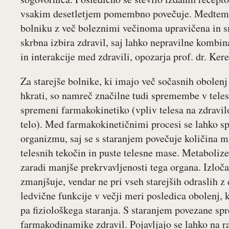
vsakim desetletjem pomembno povečuje. Medtem ko
bolniku z več boleznimi večinoma upravičena in sm
skrbna izbira zdravil, saj lahko nepravilne kombin
in interakcije med zdravili, opozarja prof. dr. Ker
Za starejše bolnike, ki imajo več sočasnih obolenj
hkrati, so namreč značilne tudi spremembe v telesn
spremeni farmakokinetiko (vpliv telesa na zdravi
telo). Med farmakokinetičnimi procesi se lahko s
organizmu, saj se s staranjem povečuje količina m
telesnih tekočin in puste telesne mase. Metaboliz
zaradi manjše prekrvavljenosti tega organa. Izloča
zmanjšuje, vendar ne pri vseh starejših odraslih z 
ledvične funkcije v večji meri posledica obolenj, 
pa fiziološkega staranja. S staranjem povezane s
farmakodinamike zdravil. Pojavljajo se lahko na ra