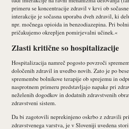
tudi interakcije na ravni mehanizma delovanja (f
primeru se koncentracije zdravil v krvi ob sočas
interakcije je sočasna uporaba dveh zdravil, ki del
npr. močnega opioida in benzodiazepina. Pri bolni
pričakujemo okrepljen pomirjevalni učinek.«
Zlasti kritične so hospitalizacije
Hospitalizacija namreč pogosto povzroči spremem
določenih zdravil in uvedbo novih. Zato je po be
spremembe bolnikove terapije ob sprejemu in odpu
nasprotnem primeru predstavljajo napake pri zdravl
neželenih dogodkov in dodatnih zdravstvenih obra
zdravstveni sistem.
Da bi zagotovili neprekinjeno oskrbo z zdravili p
zdravstvenega varstva, je v Sloveniji uvedena stor