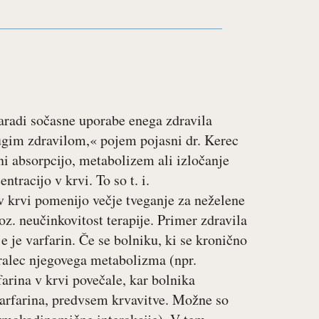
aradi sočasne uporabe enega zdravila
rugim zdravilom,« pojem pojasni dr. Kerec
i absorpcijo, metabolizem ali izločanje
tracijo v krvi. To so t. i.
 v krvi pomenijo večje tveganje za neželene
oz. neučinkovitost terapije. Primer zdravila
 je varfarin. Če se bolniku, ki se kronično
iralec njegovega metabolizma (npr.
arina v krvi povečale, kar bolnika
varfarina, predvsem krvavitve. Možne so