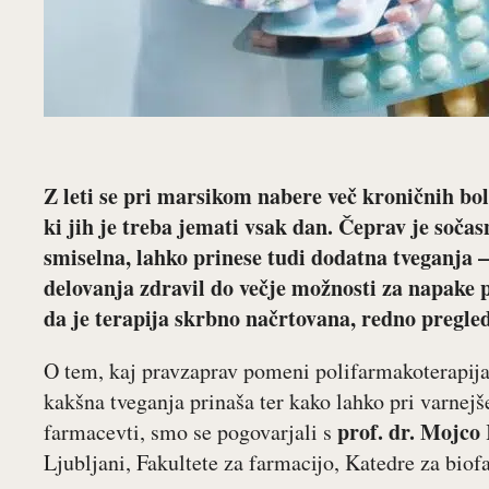
Z leti se pri marsikom nabere več kroničnih bole
ki jih je treba jemati vsak dan. Čeprav je soča
smiselna, lahko prinese tudi dodatna tveganja 
delovanja zdravil do večje možnosti za napake 
da je terapija skrbno načrtovana, redno pregl
O tem, kaj pravzaprav pomeni polifarmakoterapija, 
kakšna tveganja prinaša ter kako lahko pri varnej
prof. dr. Mojco
farmacevti, smo se pogovarjali s
Ljubljani, Fakultete za farmacijo, Katedre za biof