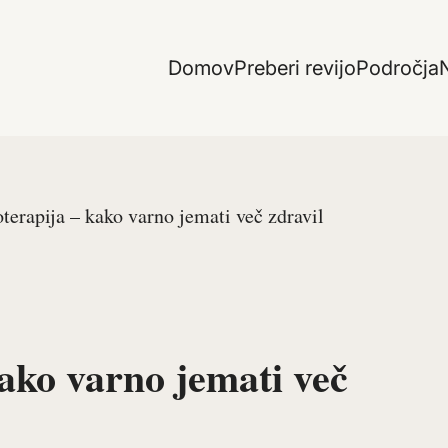
Domov
Preberi revijo
Področja
N
terapija – kako varno jemati več zdravil
ako varno jemati več