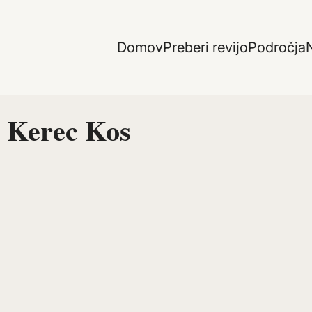
Domov
Preberi revijo
Področja
N
a Kerec Kos