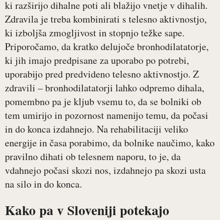
ki razširijo dihalne poti ali blažijo vnetje v dihalih.
Zdravila je treba kombinirati s telesno aktivnostjo,
ki izboljša zmogljivost in stopnjo težke sape.
Priporočamo, da kratko delujoče bronhodilatatorje,
ki jih imajo predpisane za uporabo po potrebi,
uporabijo pred predvideno telesno aktivnostjo. Z
zdravili – bronhodilatatorji lahko odpremo dihala,
pomembno pa je kljub vsemu to, da se bolniki ob
tem umirijo in pozornost namenijo temu, da počasi
in do konca izdahnejo. Na rehabilitaciji veliko
energije in časa porabimo, da bolnike naučimo, kako
pravilno dihati ob telesnem naporu, to je, da
vdahnejo počasi skozi nos, izdahnejo pa skozi usta
na silo in do konca.
Kako pa v Sloveniji potekajo