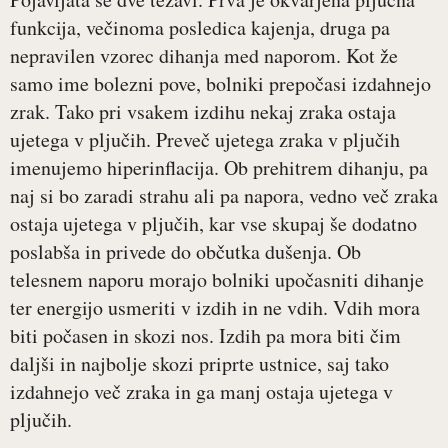
funkcija, večinoma posledica kajenja, druga pa
nepravilen vzorec dihanja med naporom. Kot že
samo ime bolezni pove, bolniki prepočasi izdahnejo
zrak. Tako pri vsakem izdihu nekaj zraka ostaja
ujetega v pljučih. Preveč ujetega zraka v pljučih
imenujemo hiperinflacija. Ob prehitrem dihanju, pa
naj si bo zaradi strahu ali pa napora, vedno več zraka
ostaja ujetega v pljučih, kar vse skupaj še dodatno
poslabša in privede do občutka dušenja. Ob
telesnem naporu morajo bolniki upočasniti dihanje
ter energijo usmeriti v izdih in ne vdih. Vdih mora
biti počasen in skozi nos. Izdih pa mora biti čim
daljši in najbolje skozi priprte ustnice, saj tako
izdahnejo več zraka in ga manj ostaja ujetega v
pljučih.