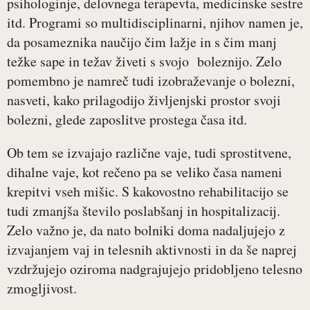
psihologinje, delovnega terapevta, medicinske sestre
itd. Programi so multidisciplinarni, njihov namen je,
da posameznika naučijo čim lažje in s čim manj
težke sape in težav živeti s svojo boleznijo. Zelo
pomembno je namreč tudi izobraževanje o bolezni,
nasveti, kako prilagodijo življenjski prostor svoji
bolezni, glede zaposlitve prostega časa itd.
Ob tem se izvajajo različne vaje, tudi sprostitvene,
dihalne vaje, kot rečeno pa se veliko časa nameni
krepitvi vseh mišic. S kakovostno rehabilitacijo se
tudi zmanjša število poslabšanj in hospitalizacij.
Zelo važno je, da nato bolniki doma nadaljujejo z
izvajanjem vaj in telesnih aktivnosti in da še naprej
vzdržujejo oziroma nadgrajujejo pridobljeno telesno
zmogljivost.