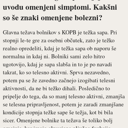
uvodu omenjeni simptomi. Kakšni
so še znaki omenjene bolezni?
Glavna težava bolnikov s KOPB je težka sapa. Pri
stopnji le-te gre za osebni občutek, zato je težko
realno opredeliti, kdaj je težka sapa ob naporu še
normalna in kdaj ni. Bolniki sami zelo hitro
ugotovijo, kdaj je sapa slabša in to je po navadi
takrat, ko so telesno aktivni. Sprva nezavedno,
potem pa se že zavedno začnejo izogibati telesni
aktivnosti, da ne bi težko dihali. Posledično to
pripelje do tega, da so manj telesno aktivni, zmanjša
se telesna pripravljenost, potem je zaradi zmanjšane
kondicije stopnja težke sape še težja, kot bi bila
sicer. Omenjene bolnike ta težava še toliko bolj