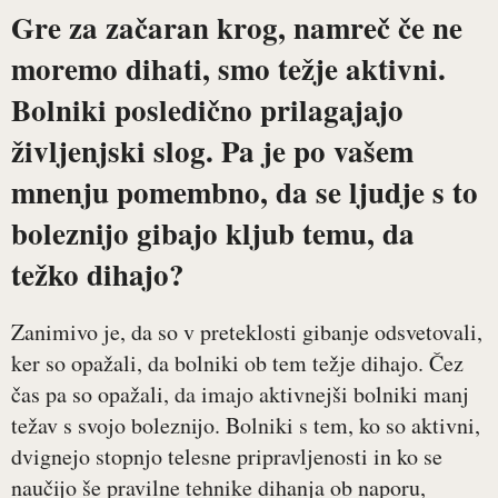
Gre za začaran krog, namreč če ne
moremo dihati, smo težje aktivni.
Bolniki posledično prilagajajo
življenjski slog. Pa je po vašem
mnenju pomembno, da se ljudje s to
boleznijo gibajo kljub temu, da
težko dihajo?
Zanimivo je, da so v preteklosti gibanje odsvetovali,
ker so opažali, da bolniki ob tem težje dihajo. Čez
čas pa so opažali, da imajo aktivnejši bolniki manj
težav s svojo boleznijo. Bolniki s tem, ko so aktivni,
dvignejo stopnjo telesne pripravljenosti in ko se
naučijo še pravilne tehnike dihanja ob naporu,