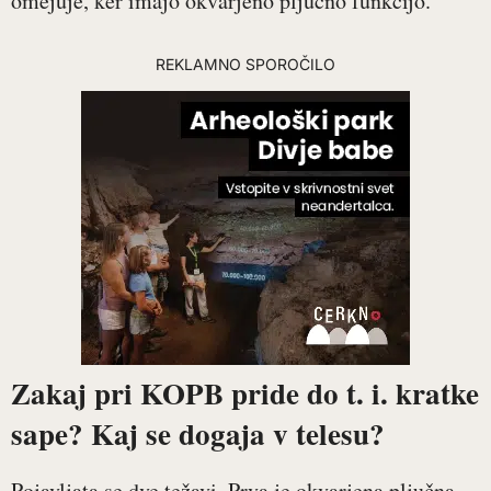
omejuje, ker imajo okvarjeno pljučno funkcijo.
REKLAMNO SPOROČILO
Zakaj pri KOPB pride do t. i. kratke
sape? Kaj se dogaja v telesu?
Pojavljata se dve težavi. Prva je okvarjena pljučna