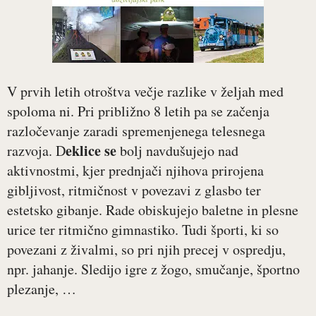
V prvih letih otroštva večje razlike v željah med
spoloma ni. Pri približno 8 letih pa se začenja
razločevanje zaradi spremenjenega telesnega
eklice se
razvoja. D
bolj navdušujejo nad
aktivnostmi, kjer prednjači njihova prirojena
gibljivost, ritmičnost v povezavi z glasbo ter
estetsko gibanje. Rade obiskujejo baletne in plesne
urice ter ritmično gimnastiko. Tudi športi, ki so
povezani z živalmi, so pri njih precej v ospredju,
npr. jahanje. Sledijo igre z žogo, smučanje, športno
plezanje, …