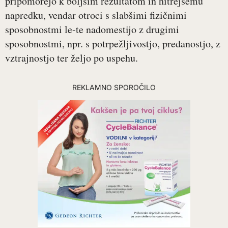
pripomorejo k boljšim rezultatom in hitrejšemu
napredku, vendar otroci s slabšimi fizičnimi
sposobnostmi le-te nadomestijo z drugimi
sposobnostmi, npr. s potrpežljivostjo, predanostjo, z
vztrajnostjo ter željo po uspehu.
REKLAMNO SPOROČILO