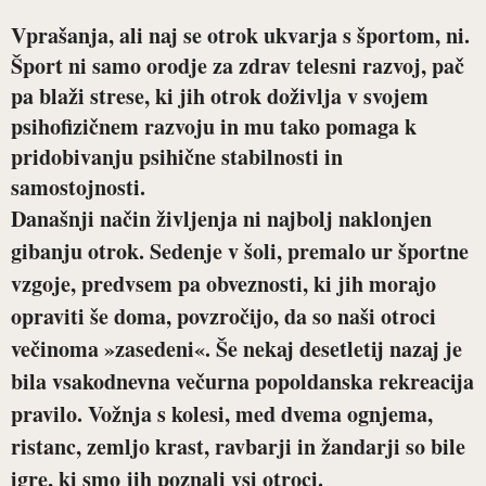
Vprašanja, ali naj se otrok ukvarja s športom, ni.
Šport ni samo orodje za zdrav telesni razvoj, pač
pa blaži strese, ki jih otrok doživlja v svojem
psihofizičnem razvoju in mu tako pomaga k
pridobivanju psihične stabilnosti in
samostojnosti.
Današnji način življenja ni najbolj naklonjen
gibanju otrok. Sedenje v šoli, premalo ur športne
vzgoje, predvsem pa obveznosti, ki jih morajo
opraviti še doma, povzročijo, da so naši otroci
večinoma »zasedeni«. Še nekaj desetletij nazaj je
bila vsakodnevna večurna popoldanska rekreacija
pravilo. Vožnja s kolesi, med dvema ognjema,
ristanc, zemljo krast, ravbarji in žandarji so bile
igre, ki smo jih poznali vsi otroci.