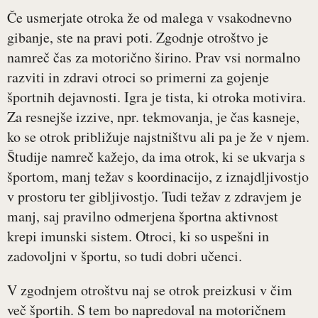
Če usmerjate otroka že od malega v vsakodnevno
gibanje, ste na pravi poti. Zgodnje otroštvo je
namreč čas za motorično širino. Prav vsi normalno
razviti in zdravi otroci so primerni za gojenje
športnih dejavnosti. Igra je tista, ki otroka motivira.
Za resnejše izzive, npr. tekmovanja, je čas kasneje,
ko se otrok približuje najstništvu ali pa je že v njem.
Študije namreč kažejo, da ima otrok, ki se ukvarja s
športom, manj težav s koordinacijo, z iznajdljivostjo
v prostoru ter gibljivostjo. Tudi težav z zdravjem je
manj, saj pravilno odmerjena športna aktivnost
krepi imunski sistem. Otroci, ki so uspešni in
zadovoljni v športu, so tudi dobri učenci.
V zgodnjem otroštvu naj se otrok preizkusi v čim
več športih. S tem bo napredoval na motoričnem