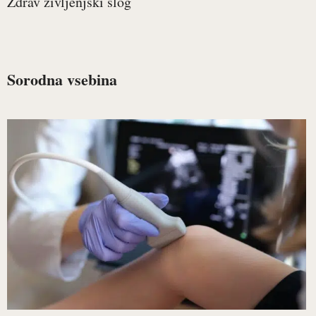
Zdrav življenjski slog
Sorodna vsebina