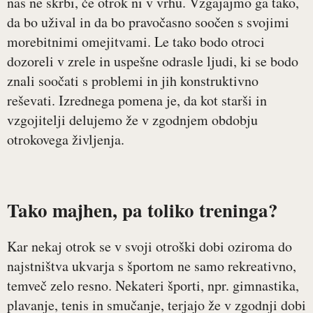
nas ne skrbi, če otrok ni v vrhu. Vzgajajmo ga tako,
da bo užival in da bo pravočasno soočen s svojimi
morebitnimi omejitvami. Le tako bodo otroci
dozoreli v zrele in uspešne odrasle ljudi, ki se bodo
znali soočati s problemi in jih konstruktivno
reševati. Izrednega pomena je, da kot starši in
vzgojitelji delujemo že v zgodnjem obdobju
otrokovega življenja.
Tako majhen, pa toliko treninga?
Kar nekaj otrok se v svoji otroški dobi oziroma do
najstništva ukvarja s športom ne samo rekreativno,
temveč zelo resno. Nekateri športi, npr. gimnastika,
plavanje, tenis in smučanje, terjajo že v zgodnji dobi