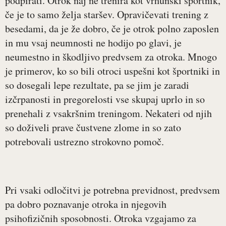
podpirati. Otrok naj ne trenira kot vrhunski športnik,
če je to samo želja staršev. Opravičevati trening z
besedami, da je že dobro, če je otrok polno zaposlen
in mu vsaj neumnosti ne hodijo po glavi, je
neumestno in škodljivo predvsem za otroka. Mnogo
je primerov, ko so bili otroci uspešni kot športniki in
so dosegali lepe rezultate, pa se jim je zaradi
izčrpanosti in pregorelosti vse skupaj uprlo in so
prenehali z vsakršnim treningom. Nekateri od njih
so doživeli prave čustvene zlome in so zato
potrebovali ustrezno strokovno pomoč.
Pri vsaki odločitvi je potrebna previdnost, predvsem
pa dobro poznavanje otroka in njegovih
psihofizičnih sposobnosti. Otroka vzgajamo za