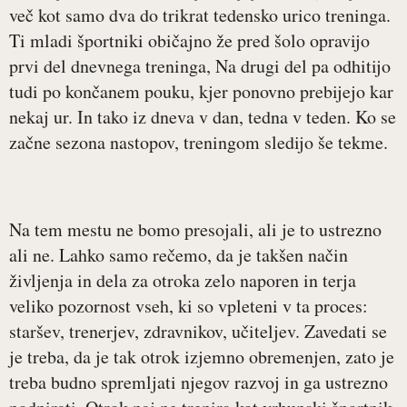
več kot samo dva do trikrat tedensko urico treninga.
Ti mladi športniki običajno že pred šolo opravijo
prvi del dnevnega treninga, Na drugi del pa odhitijo
tudi po končanem pouku, kjer ponovno prebijejo kar
nekaj ur. In tako iz dneva v dan, tedna v teden. Ko se
začne sezona nastopov, treningom sledijo še tekme.
Na tem mestu ne bomo presojali, ali je to ustrezno
ali ne. Lahko samo rečemo, da je takšen način
življenja in dela za otroka zelo naporen in terja
veliko pozornost vseh, ki so vpleteni v ta proces:
staršev, trenerjev, zdravnikov, učiteljev. Zavedati se
je treba, da je tak otrok izjemno obremenjen, zato je
treba budno spremljati njegov razvoj in ga ustrezno