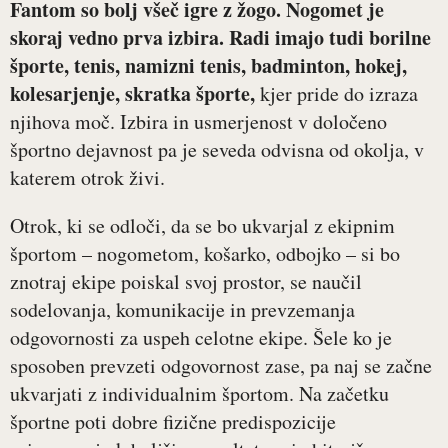
Fantom so bolj všeč igre z žogo. Nogomet je
skoraj vedno prva izbira. Radi imajo tudi borilne
športe, tenis, namizni tenis, badminton, hokej,
kolesarjenje, skratka športe
,
kjer pride do izraza
njihova moč. Izbira in usmerjenost v določeno
športno dejavnost pa je seveda odvisna od okolja, v
katerem otrok živi.
Otrok, ki se odloči, da se bo ukvarjal z ekipnim
športom – nogometom, košarko, odbojko – si bo
znotraj ekipe poiskal svoj prostor, se naučil
sodelovanja, komunikacije in prevzemanja
odgovornosti za uspeh celotne ekipe. Šele ko je
sposoben prevzeti odgovornost zase, pa naj se začne
ukvarjati z individualnim športom. Na začetku
športne poti dobre fizične predispozicije