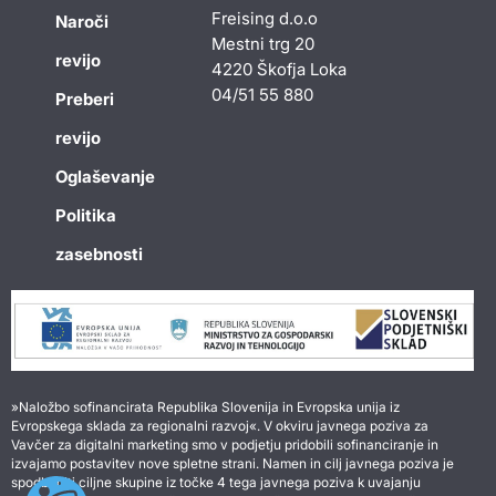
Freising d.o.o
Naroči
Mestni trg 20
revijo
4220 Škofja Loka
04/51 55 880
Preberi
revijo
Oglaševanje
Politika
zasebnosti
»Naložbo sofinancirata Republika Slovenija in Evropska unija iz
Evropskega sklada za regionalni razvoj«. V okviru javnega poziva za
Vavčer za digitalni marketing smo v podjetju pridobili sofinanciranje in
izvajamo postavitev nove spletne strani. Namen in cilj javnega poziva je
spodbuditi ciljne skupine iz točke 4 tega javnega poziva k uvajanju