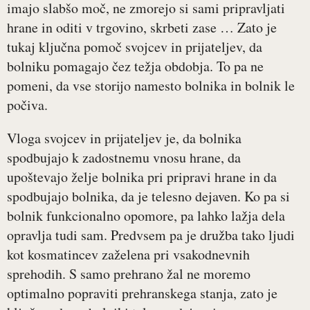
imajo slabšo moč, ne zmorejo si sami pripravljati
hrane in oditi v trgovino, skrbeti zase … Zato je
tukaj ključna pomoč svojcev in prijateljev, da
bolniku pomagajo čez težja obdobja. To pa ne
pomeni, da vse storijo namesto bolnika in bolnik le
počiva.
Vloga svojcev in prijateljev je, da bolnika
spodbujajo k zadostnemu vnosu hrane, da
upoštevajo želje bolnika pri pripravi hrane in da
spodbujajo bolnika, da je telesno dejaven. Ko pa si
bolnik funkcionalno opomore, pa lahko lažja dela
opravlja tudi sam. Predvsem pa je družba tako ljudi
kot kosmatincev zaželena pri vsakodnevnih
sprehodih. S samo prehrano žal ne moremo
optimalno popraviti prehranskega stanja, zato je