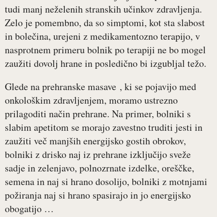
tudi manj neželenih stranskih učinkov zdravljenja.
Zelo je pomembno, da so simptomi, kot sta slabost
in bolečina, urejeni z medikamentozno terapijo, v
nasprotnem primeru bolnik po terapiji ne bo mogel
zaužiti dovolj hrane in posledično bi izgubljal težo.
Glede na prehranske masave , ki se pojavijo med
onkološkim zdravljenjem, moramo ustrezno
prilagoditi način prehrane. Na primer, bolniki s
slabim apetitom se morajo zavestno truditi jesti in
zaužiti več manjših energijsko gostih obrokov,
bolniki z drisko naj iz prehrane izključijo sveže
sadje in zelenjavo, polnozrnate izdelke, oreščke,
semena in naj si hrano dosolijo, bolniki z motnjami
požiranja naj si hrano spasirajo in jo energijsko
obogatijo …