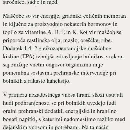
stročnice, sadje in med.
Maščobe so vir energije, gradniki celičnih membran
in ključne za proizvodnjo nekaterih hormonov in
topilo za vitamine A, D, E in K. Kot vir maščob se
priporoča rastlinska olja, maslo, oreščke, ribe.
Dodatek 1,4‒2 g eikozapentanojske maščobne
kisline (EPA) izboljša zdravljenje bolnikov z rakom,
saj znižuje vnetni odgovor organizma in je
pomembna sestavina prehranske intervencije pri
bolnikih z rakasto kaheksijo.
V primeru nezadostnega vnosa hranil skozi usta ali
hudi podhranjenosti se pri bolnikih uvedejo tudi
oralni prehranski dodatki, energijsko in hranilno
bogati napitki, s katerimi nadomestimo razliko med
dejanskim vnosom in potrebami. Na ta način