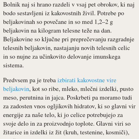
Bolnik naj si hrano razdeli v vsaj pet obrokov, ki naj
bodo sestavljeni iz kakovostnih živil. Potrebe po
beljakovinah so povečane in so med 1,2‒2 g
beljakovin na kilogram telesne teže na dan.
Beljakovine so ključne pri preprečevanju razgradnje
telesnih beljakovin, nastajanju novih telesnih celic
in so nujne za učinkovito delovanje imunskega
sistema.
Predvsem pa je treba
izbirati kakovostne vire
beljakovin
, kot so ribe, mleko, mlečni izdelki, pusto
meso, perutnina in jajca. Poskrbeti pa moramo tudi
za zadosten vnos ogljikovih hidratov, ki so glavni vir
energije za naše telo, ki jo celice potrebujejo za
svoje delo in za proizvodnjo toplote. Glavni viri so
žitarice in izdelki iz žit (kruh, testenine, kosmiči),