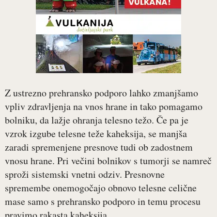
Z ustrezno prehransko podporo lahko zmanjšamo
vpliv zdravljenja na vnos hrane in tako pomagamo
bolniku, da lažje ohranja telesno težo. Če pa je
vzrok izgube telesne teže kaheksija, se manjša
zaradi spremenjene presnove tudi ob zadostnem
vnosu hrane. Pri večini bolnikov s tumorji se namreč
sproži sistemski vnetni odziv. Presnovne
spremembe onemogočajo obnovo telesne celične
mase samo s prehransko podporo in temu procesu
pravimo rakasta kaheksija.