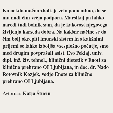
Ko nekdo močno zboli, je zelo pomembno, da se
mu nudi čim večja podpora. Marsikaj pa lahko
naredi tudi bolnik sam, da je kakovost njegovega
življenja karseda dobra. Na kakšne načine se da
čim bolj okrepiti imunski sistem in s kakšnimi
prijemi se lahko izboljša vsesplošno počutje, smo
med drugim povprašali asist.
Evo Peklaj
, univ.
dipl. inž. živ. tehnol., klinični dietetik v Enoti za
klinično prehrano OI Ljubljana, in doc. dr.
Nado
Rotovnik Kozjek
, vodjo Enote za klinično
prehrano OI Ljubljana.
Katja Štucin
Avtorica: