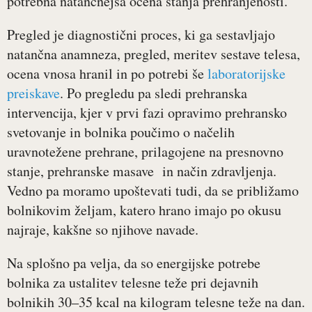
potrebna natančnejša ocena stanja prehranjenosti.
Pregled je diagnostični proces, ki ga sestavljajo
natančna anamneza, pregled, meritev sestave telesa,
ocena vnosa hranil in po potrebi še
laboratorijske
preiskave
. Po pregledu pa sledi prehranska
intervencija, kjer v prvi fazi opravimo prehransko
svetovanje in bolnika poučimo o načelih
uravnotežene prehrane, prilagojene na presnovno
stanje, prehranske masave in način zdravljenja.
Vedno pa moramo upoštevati tudi, da se približamo
bolnikovim željam, katero hrano imajo po okusu
najraje, kakšne so njihove navade.
Na splošno pa velja, da so energijske potrebe
bolnika za ustalitev telesne teže pri dejavnih
bolnikih 30‒35 kcal na kilogram telesne teže na dan.