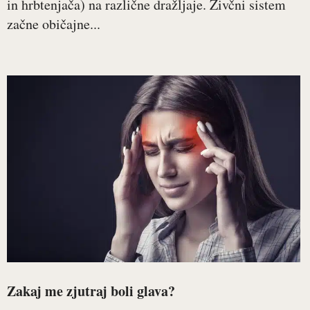
in hrbtenjača) na različne dražljaje. Živčni sistem
začne običajne...
Zakaj me zjutraj boli glava?