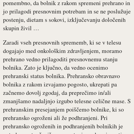
pomembno, da bolnik z rakom spremeni prehrano in
jo prilagodi presnovnim potrebam in se ne poslužuje
postenju, dietam s sokovi, izključevanju določenih
skupin živil …
Zaradi vseh presnovnih sprememb, ki se v telesu
dogajajo med onkološkim zdravljenjem, moramo
prehrano vedno prilagoditi presnovnemu stanju
bolnika. Zato je ključno, da vedno ocenimo
prehranski status bolnika. Prehransko obravnavo
bolnika z rakom izvajamo pogosto, ukrepati pa
začnemo dovolj zgodaj, da preprečimo in/ali
zmanjšamo nadaljnjo izgubo telesne celične mase. S
prehranskim presejanjem poiščemo bolnike, ki so
prehransko ogroženi ali že podhranjeni. Pri
prehransko ogroženih in podhranjenih bolnikih je